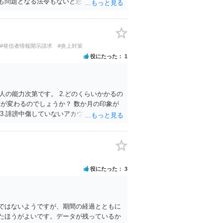
も問題となる法令もないと思われます。
#発信者情報開示請求
#炎上対策
役にたった
1
人の能力次第です。 2.どのくらいかかるの
度が変わるのでしょうか？ 数か月の印象が
3.誹謗中傷していないアカウントを開示請
ありうるでしょう。
役にたった
3
ではないようですが、期間の経過とともに
たほうがよいです。データが残っているか