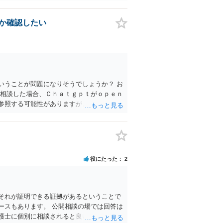
うに思われます。 相手を特定できた場合、
 →訴訟外の交渉で相手方が認めれば負担さ
の弁護士費用が認められる場合と認められ
るか確認したい
いうことが問題になりそうでしょうか？ お
て相談した場合、Ｃｈａｔｇｐｔがｏｐｅｎ
参照する可能性がありますが、個人名や会
織り込まれる可能性が生じるにすぎません
名誉棄損として、個人や会社に対する誹謗
ろん、誰がその内容をｃｈａｔｇｐｔに入力
をせずに書き込んだことで（おそらく特定
われることはないでしょう。 私見ながらご
役にたった
2
それが証明できる証拠があるということで
ースもあります。 公開相談の場では回答は
護士に個別に相談されると良いでしょう。