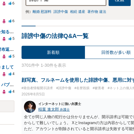
6
例）
離婚 慰謝料
誹謗中傷
相続 遺産
著作物 違法
6
加害者の身元引受人は罪の詳細を知ることができるか？
誹謗中傷の法律Q&A一覧
5
警察から窃盗の件で呼び出し、財布返却で自首すべきか？
新着順
回答数が多い順
5
3701件中 1-30件を表示
きまして
4
顔写真、フルネームを使用した誹謗中傷、悪用に対
プロ野球ゲームのもじり名使用、パブリシティ権の影響は？
#発信者情報開示請求
#誹謗中傷
#名誉毀損
#被害者
#ネット上の個人
4
2026年8月5日
インターネットに強い弁護士
稲葉 進太郎
弁護士
全てが同じ人物の犯行かは分かりませんが、開示請求は可能で
からして難しいでしょう。 XとInstagramの方は内容から
ただ、アカウントが削除されていると開示請求は失敗する可能