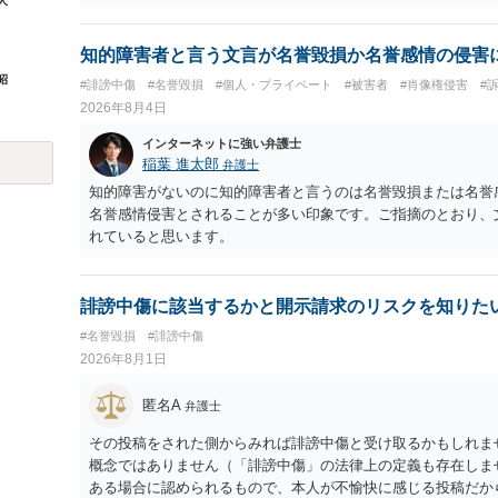
人
知的障害者と言う文言が名誉毀損か名誉感情の侵害
昭
#誹謗中傷
#名誉毀損
#個人・プライベート
#被害者
#肖像権侵害
#
2026年8月4日
インターネットに強い弁護士
稲葉 進太郎
弁護士
知的障害がないのに知的障害者と言うのは名誉毀損または名誉
名誉感情侵害とされることが多い印象です。ご指摘のとおり、
れていると思います。
誹謗中傷に該当するかと開示請求のリスクを知りた
#名誉毀損
#誹謗中傷
2026年8月1日
匿名A
弁護士
その投稿をされた側からみれば誹謗中傷と受け取るかもしれま
概念ではありません（「誹謗中傷」の法律上の定義も存在しま
ある場合に認められるもので、本人が不愉快に感じる投稿だか