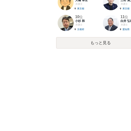
大橋 卓生
三村 勇
弁護士
弁護士
東京都
東京都
10
11
位
位
小杉 和
白井 弘
弁護士
弁護士
京都府
愛知県
もっと見る