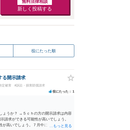
無料法律相談
新しく投稿する
役にたった順
する開示請求
特定被害
#訴訟・損害賠償請求
役にたった
1
しょうか？ →５ｃｈの方の開示請求は内容
して開示請求ができる可能性が高いでしょう。
性が高いでしょう。７月中にアカウントが