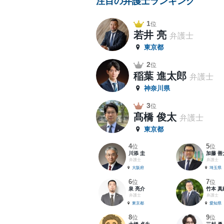
注目の弁護士ランキング
1
位
若井 亮
弁護士
東京都
2
位
稲葉 進太郎
弁護士
神奈川県
3
位
髙橋 俊太
弁護士
東京都
4
5
位
位
川添 圭
加藤 善
弁護士
弁護士
大阪府
埼玉県
6
7
位
位
泉 亮介
竹本 真
弁護士
弁護士
東京都
愛知県
8
9
位
位