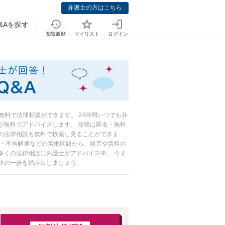
弁護士の方はこちら
&Aを探す
閲覧履歴
マイリスト
ログイン
おしえて！法律
無料で法律相談ができます。 24時間いつでも弁
が無料でアドバイスします。 投稿は匿名・無料
の法律相談も無料で検索し見ることができま
求・不当解雇などの労働問題から、騒音や賃料の
多くの法律相談に弁護士がアドバイス中。 今す
決の一歩を踏み出しましょう。