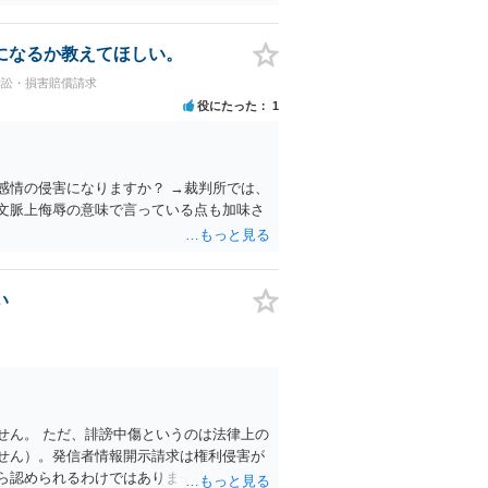
になるか教えてほしい。
訴訟・損害賠償請求
役にたった
1
感情の侵害になりますか？ →裁判所では、
文脈上侮辱の意味で言っている点も加味さ
い
せん。 ただ、誹謗中傷というのは法律上の
せん）。発信者情報開示請求は権利侵害が
ら認められるわけではありません。 ご質問