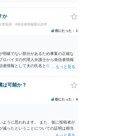
れませんが当然に権利侵害に該当するとは
われますが、実際の投稿内容を確認しなけ
相談して見通しを聞いてみればよいと思い
すか
名誉毀損
#発信者情報開示請求
役にたった
1
が明確でない部分があるため事案の正確な
プロバイダの代理人弁護士から発信者情報
信者情報として夫の氏名と住所が開示さ
便を送ったり訴訟の提起がなされたりする
ある女性？）の代理人弁護士へ、実は投稿
ともあり得ます。 夫がクレーム電話を入れ
償は可能か？
務所であるのか、それとも開示請求者の代
再送要請にはあまり意味はなく、一方、後
役にたった
4
が出てきます。 あなたと夫との夫婦関係の
をついたのか等）がよくわからないところ
るためには、公開の相談ではなく、詳しい
いように思われます。 また、仮に投稿者が
が減ったということについての証明は相当