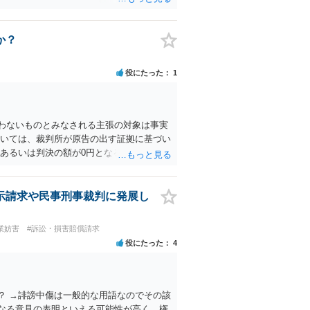
か？
役にたった
1
わないものとみなされる主張の対象は事実
ついては、裁判所が原告の出す証拠に基づい
あるいは判決の額が0円となることも、可
示請求や民事刑事裁判に発展し
業妨害
#訴訟・損害賠償請求
役にたった
4
？ →誹謗中傷は一般的な用語なのでその該
なる意見の表明といえる可能性が高く、権