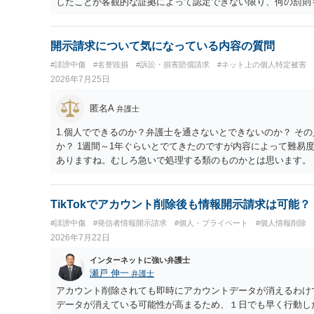
したことが客観的な証拠によって認定できない限り、何の罰則
開示請求について気になっている内容の質問
#誹謗中傷
#名誉毀損
#訴訟・損害賠償請求
#ネット上の個人特定被害
2026年7月25日
匿名A
弁護士
1.個人でできるのか？弁護士を通さないとできないのか？ その
か？ 1週間～1年ぐらいとでてきたのですが内容によって難易
ありますね。むしろ急いで処理する類のものかとは思います。 
求してしまった場合はどうなるのか？ 開示が通らないことは
TikTokでアカウント削除後も情報開示請求は可能？
#誹謗中傷
#発信者情報開示請求
#個人・プライベート
#個人情報削除
2026年7月22日
インターネットに強い弁護士
瀬戸 伸一
弁護士
アカウント削除されても即時にアカウントデータが消えるわけ
データが消えている可能性が高まるため、１日でも早く行動し