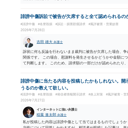
誹謗中傷訴訟で被告が欠席すると全て認められるの
#誹謗中傷
#名誉毀損
#訴訟・損害賠償請求
#風評被害・営業妨害
2026年7月28日
吉田 雄大
弁護士
訴状に何も反論を行わないまま裁判に被告が欠席した場合、争
関係です。 この場合、慰謝料を発生させるかどうかや金額に
て判断します。 このため、請求額の一部だけが認められたり、
能性としてはありえます。
誹謗中傷に当たる内容を投稿したかもしれない。開
うるのか教えて欲しい。
#誹謗中傷
#名誉毀損
#発信者情報開示請求
#炎上対策
#風評被害・営
2026年7月27日
インターネットに強い弁護士
稲葉 進太郎
弁護士
私が投稿した内容は誹謗中傷として当てはまるものでしょうか
当性について回答しかねますが、相談者が投稿した記事は、単