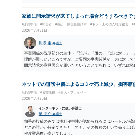
に書かれている投稿内容だけでは、相手にとって不愉快かもし
言い難く、発信者情報開示請求は認められない事案が多いと思
れば正確な回答は難しいので、ご不安であれば、弁護士へ直接
家族に開示請求が来てしまった場合どうするべきで
ます。
#誹謗中傷
#加害者
#訴訟・損害賠償請求
#ネット上の個人特定被害
#
2026年7月31日
川添 圭
弁護士
事実関係の説明部分の主体（「誰が」「誰の」「誰に対し」）
理解が難しいところですが、ご質問の事実関係が、夫に対して
開示請求の意見照会が届いたということであれば、いずれは発
れ、開示請求者（の代理人弁護士）が、夫に対して内容証明郵
可能性があるように思われます。この場合は、開示請求者（と
者があなたであるという内容とともに、あなたから連絡するこ
ネットでの誹謗中傷によるコミケ売上減少、損害賠
た「相手方の法律事務所」というのがプロバイダの代理人の事
#誹謗中傷
#名誉毀損
#個人・プライベート
理人の事務所なのかが不明ですが、もし前者であれば、書類の
2026年7月30日
者であるなら、夫を被告として提訴に至る可能性も考える必要
状況（別居中なのか、夫婦関係は良好なのか、あなたが夫へ嘘
インターネットに強い弁護士
があり、実際にどのような対応がベターなのかを正確に検討す
泉 亮介
弁護士
事実関係を整理した上で弁護士へ直接相談するべきでしょう。
相手の投稿のみでは権利侵害性が認められるにはハードルが高
どこの誰かが特定できたとしても、その投稿のせいで売り上げ
程度難易度が高いでしょう。