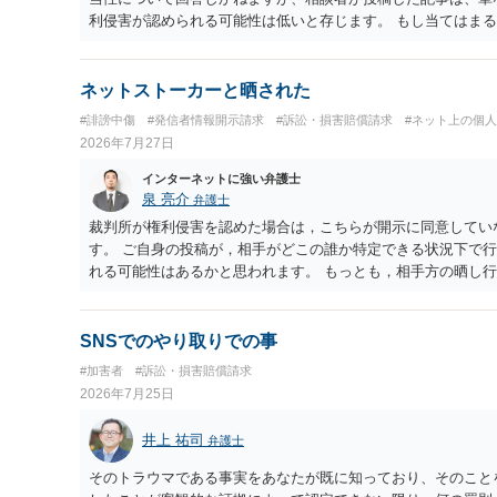
利侵害が認められる可能性は低いと存じます。 もし当てはま
判や刑事裁判に発展しうるものでしょうか？ →権利侵害や、
め、民事裁判や刑事裁判に発展することはあまり考えられない
ネットストーカーと晒された
#誹謗中傷
#発信者情報開示請求
#訴訟・損害賠償請求
#ネット上の個
2026年7月27日
インターネットに強い弁護士
泉 亮介
弁護士
裁判所が権利侵害を認めた場合は，こちらが開示に同意してい
す。 ご自身の投稿が，相手がどこの誰か特定できる状況下で
れる可能性はあるかと思われます。 もっとも，相手方の晒し
で，ネットストーカーとして晒したのであれば，かかる行為に
ょう。
SNSでのやり取りでの事
#加害者
#訴訟・損害賠償請求
2026年7月25日
井上 祐司
弁護士
そのトラウマである事実をあなたが既に知っており、そのこと