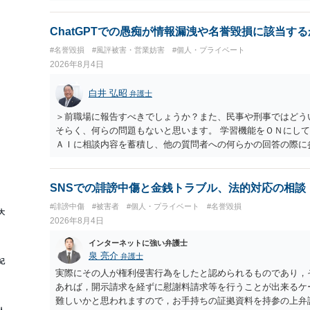
削除されている場合、今から進めても失敗する可能性が高いよ
相手に全ての弁護士費用を負担させることは可能でしょうか？
せることができるでしょう。訴訟で判決となった場合は、実際
ChatGPTでの愚痴が情報漏洩や名誉毀損に該当す
ない場合があり何ともいえないところでしょう。
#名誉毀損
#風評被害・営業妨害
#個人・プライベート
2026年8月4日
白井 弘昭
弁護士
＞前職場に報告すべきでしょうか？また、民事や刑事ではどう
そらく、何らの問題もないと思います。 学習機能をＯＮにし
ＡＩに相談内容を蓄積し、他の質問者への何らかの回答の際に
社名を特定していない限り、一般論として抽象化されて回答に
ので、その情報自体が、秘密情報に当たるとは思えませんし、
中傷の不特定多数への公開に当たるとも思われません。 もち
SNSでの誹謗中傷と金銭トラブル、法的対応の相談
したかも第三者にしられることはないので、個人や会社の特定
#誹謗中傷
#被害者
#個人・プライベート
#名誉毀損
大
して書き込んだとしても）、相談者さんが刑事民事の責任に問
2026年8月4日
参考まで。
インターネットに強い弁護士
泉 亮介
弁護士
紀
実際にその人が権利侵害行為をしたと認められるものであり，
あれば，開示請求を経ずに慰謝料請求等を行うことが出来るケ
難しいかと思われますので，お手持ちの証拠資料を持参の上弁