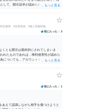
るとして、開示請求が認められたり、民事裁
名誉毀損・侮辱に該当する可能性が低いた
ように思われます。
人特定被害
#名誉毀損
#個人情報削除
役にたった
3
なくとも開示は最終的にされてしまいま
行われたものであれば，権利侵害性が認めら
行為についても，アカウントを特定したうえ
権利侵害性が認められる可能性はあるでし
役にたった
1
をあえて認識しながら相手を傷つけようと