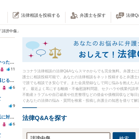
法律相談を投稿する
弁護士を探す
法律Q
「誹謗中傷」
自首するも被害届けがでていなかった場合
11
ココナラ法律相談の法律Q&Aならスマホからでも完全無料。弁護士に
護士に相談投稿可能で、あなたの法律相談をネット投稿すると弁護士
相続放棄の手続き費用が高額に感じるが妥当か知りたい
で誰でも相談でき安心です。また会員登録なしで同じ悩みを抱えた人
6
す。 最近よく耳にする離婚・不倫慰謝料問題、セクハラや残業代請
不動産トラブルや自己破産や任意整理などの借金や債権回収など毎日
て
ぐあなたの法律の悩み・質問を検索・投稿し弁護士の知恵を借りて解
9
トイレリフォーム業者の対応遅延に対する法的措置相談
法律Q&Aを探す
6
て
検索