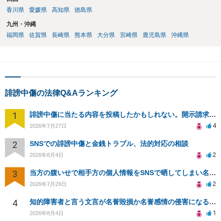
香川県
愛媛県
高知県
徳島県
九州・沖縄
福岡県
佐賀県
長崎県
熊本県
大分県
宮崎県
鹿児島県
沖縄県
誹謗中傷の法律Q&Aランキング
1
誹謗中傷に当たる内容を投稿したかもしれない。開示請求や民事刑事裁判に発展しうるのか教えて欲しい。
4
2026年7月27日
2
SNSでの誹謗中傷と金銭トラブル、法的対応の相談
2
2026年8月4日
3
当方の腹いせで相手方の個人情報をSNSで晒してしまい名誉毀損させてしまったかもしれない
2
2026年7月29日
4
知的障害者と言う文言が名誉毀損か名誉感情の侵害になるか教えてほしい。
1
2026年8月4日