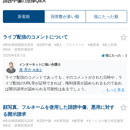
誹謗中傷の法律Q&A
新着順
回答数が多い順
役にたった順
ライブ配信のコメントについて
#発信者情報開示請求
#誹謗中傷
#個人・プライベート
#被害者
#炎上対策
#訴訟・損害賠償請求
2026年8月7日
役にたった
1
インターネットに強い弁護士
泉 亮介
弁護士
ライブ配信のコメントであっても，そのコメントがされた日時や，ラ
イブ配信のURL等が証明できれば，権利侵害が認められるものであれ
ば開示請求が認められる可能性はあるでしょう。
顔写真、フルネームを使用した誹謗中傷、悪用に対す
る開示請求
#発信者情報開示請求
#誹謗中傷
#名誉毀損
#被害者
#ネット上の個人特定被害
#訴訟・損害賠償請求