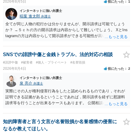
2026年8月5日
役にたった
1
インターネットに強い弁護士
稲葉 進太郎
弁護士
全てが同じ人物の犯行かは分かりませんが、開示請求は可能でしょう
か？ →５ｃｈの方の開示請求は内容からして難しいでしょう。 XとIns
tagramの方は内容からして開示請求ができる可能性が高いでしょう。
ただ、アカウントが削除されていると開示請求は失敗する可能性が高
いでしょう。７月中にアカウントが削除されている場合、今から進め
ても失敗する可能性が高いように思われます。 相手を特定できた場
SNSでの誹謗中傷と金銭トラブル、法的対応の相談
合、相手に全ての弁護士費用を負担させることは可能でしょうか？ →
#誹謗中傷
#被害者
#個人・プライベート
#名誉毀損
訴訟外の交渉で相手方が認めれば負担させることができるでしょう。
2026年8月4日
役にたった
2
訴訟で判決となった場合は、実際の弁護士費用が認められる場合と認
められない場合があり何ともいえないところでしょう。
インターネットに強い弁護士
泉 亮介
弁護士
実際にその人が権利侵害行為をしたと認められるものであり，それが
証明できる証拠があるということであれば，開示請求を経ずに慰謝料
請求等を行うことが出来るケースもあります。 公開相談の場では回答
は難しいかと思われますので，お手持ちの証拠資料を持参の上弁護士
に個別に相談されると良いでしょう。
知的障害者と言う文言が名誉毀損か名誉感情の侵害に
なるか教えてほしい。