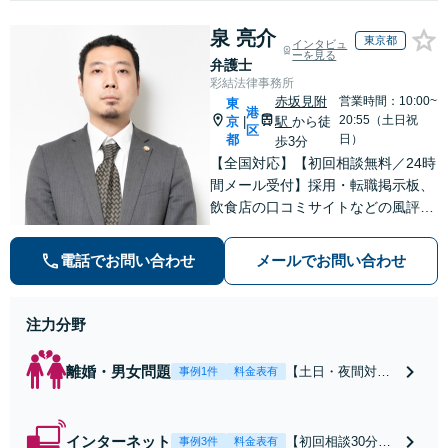
泉 亮介
東京都
インタビュ
ーを見る
弁護士
彩結法律事務所
赤坂見附
営業時間：10:00~
東
港
20:55（土日祝
京
駅
から徒
|
区
都
日）
歩3分
【全国対応】【初回相談無料／24時
間メール受付】採用・転職掲示板、
飲食店の口コミサイトなどの風評被
害対策など実績あり！【刑事】犯罪
の種類を問わず相談可。可能な限り
電話でお問い合わせ
メールでお問い合わせ
早期対応で駆けつけサポート【労
働】不当解雇・残業代請求はおまか
せください
注力分野
離婚・男女問題
【土日・夜間対応
事例1件
料金表有
可】【初回相談30
分無料】「相手方
から書面を提示さ
インターネット
【初回相談30分無
事例3件
料金表有