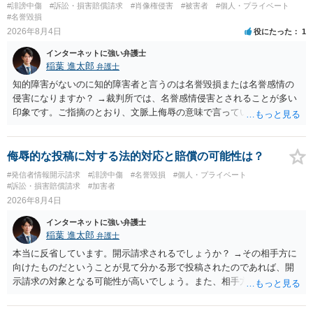
#誹謗中傷
#訴訟・損害賠償請求
#肖像権侵害
#被害者
#個人・プライベート
#名誉毀損
2026年8月4日
役にたった
1
インターネットに強い弁護士
稲葉 進太郎
弁護士
知的障害がないのに知的障害者と言うのは名誉毀損または名誉感情の
侵害になりますか？ →裁判所では、名誉感情侵害とされることが多い
印象です。ご指摘のとおり、文脈上侮辱の意味で言っている点も加味
されていると思います。
侮辱的な投稿に対する法的対応と賠償の可能性は？
#発信者情報開示請求
#誹謗中傷
#名誉毀損
#個人・プライベート
#訴訟・損害賠償請求
#加害者
2026年8月4日
インターネットに強い弁護士
稲葉 進太郎
弁護士
本当に反省しています。開示請求されるでしょうか？ →その相手方に
向けたものだということが見て分かる形で投稿されたのであれば、開
示請求の対象となる可能性が高いでしょう。また、相手方の投稿した
文章からすると、実際に発信者情報開示請求がなされる可能性がある
と存じます。発信者情報開示請求が進むと、投稿に使った回線の契約