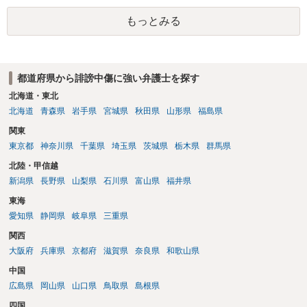
者のところに、意見照会がなされます。アカウント情報開示の場合
もっとみる
は、アカウントの登録メールに意見照会がなされます。 また、された
場合賠償金はいくらでしょうか。 →ケースバイケースであり、数万円
から１００万単位まで様々でしょう。裁判外であれば交渉して相手方
の請求額から減額することを試みることとなるでしょう。
都道府県から誹謗中傷に強い弁護士を探す
北海道・東北
北海道
青森県
岩手県
宮城県
秋田県
山形県
福島県
関東
東京都
神奈川県
千葉県
埼玉県
茨城県
栃木県
群馬県
北陸・甲信越
新潟県
長野県
山梨県
石川県
富山県
福井県
東海
愛知県
静岡県
岐阜県
三重県
関西
大阪府
兵庫県
京都府
滋賀県
奈良県
和歌山県
中国
広島県
岡山県
山口県
鳥取県
島根県
四国