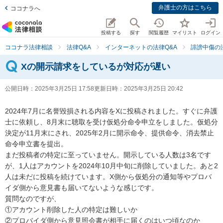
弁護士の方はこちら
ココナラへ
投稿する
探す
閲覧履歴
マイリスト
ログイン
ココナラ法律相談
法律Q&A
インターネットの法律Q&A
誹謗中傷の
Xの開示請求をしているが対応が遅い
公開日時：
2025年3月25日 17:58
更新日時：
2025年3月25日 20:42
2024年7月に名誉毀損される内容をXに投稿されました。すぐに弁護
士に依頼し、8月末に聴取を受け仮処分命令申立をしました。仮処分
決定が11月末にされ、2025年2月に開示命令、提供命令、消去禁止
命令申立書を提出。

まだ投稿者の特定に至っていません。開示している人数は3名です
が、1人はアカウントを2024年10月中旬に削除していました。あと2
人は未だに投稿を続けています。X側から仮処分の通知等やプロバ
イダ側から意見書も届いてないような感じです。

質問なのですが、

①アカウント削除した人の特定は難しいか

②プロバイダ側から意見照会書が相手に届くのはいつ頃なのか
