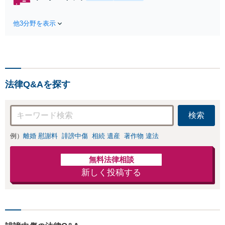
れたら、サインす
料】状況に応じて
る前にご相談を」
手段を使い分け、
経験豊富な弁護士
他3分野を表示
適切な方法で投稿
が全力で交渉にあ
の削除・発信者情
たります！相手方
報開示請求をおこ
と直接話す精神的
ないます「企業や
負担を軽減「弁護
お店の風評被害対
士の交渉で慰謝料
策／売り上げ低下
金額アップ／減額
法律Q&Aを探す
防止のために尽
交渉も対応可」
力」加害者側の対
【完全個室対応】
応可：開示請求の
検索
意見照会が来たと
きの対処法、被害
例）
離婚 慰謝料
誹謗中傷
相続 遺産
著作物 違法
者との示談交渉
無料法律相談
新しく投稿する