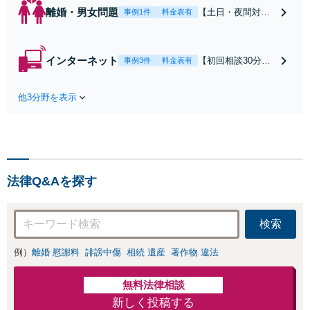
離婚・男女問題
【土日・夜間対応
事例1件
料金表有
可】【初回相談30
分無料】「相手方
から書面を提示さ
インターネット
【初回相談30分無
事例3件
料金表有
れたら、サインす
料】状況に応じて
る前にご相談を」
手段を使い分け、
経験豊富な弁護士
他3分野を表示
適切な方法で投稿
が全力で交渉にあ
の削除・発信者情
たります！相手方
報開示請求をおこ
と直接話す精神的
ないます「企業や
負担を軽減「弁護
お店の風評被害対
士の交渉で慰謝料
策／売り上げ低下
金額アップ／減額
法律Q&Aを探す
防止のために尽
交渉も対応可」
力」加害者側の対
【完全個室対応】
応可：開示請求の
検索
意見照会が来たと
きの対処法、被害
例）
離婚 慰謝料
誹謗中傷
相続 遺産
著作物 違法
者との示談交渉
無料法律相談
新しく投稿する