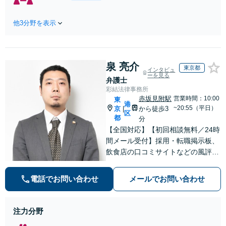
割・婚姻費用・養育費・財
談無料】遺産相続トラブルや遺言
産分与・離婚の慰謝料など
作成などの相続問題に豊富な実績
実績多数。川崎地域に根ざ
他3分野を表示
があります。安心・信頼・丁寧を
した弁護士として、あなた
心がけ，質の高いリーガルサービ
の人生の再スタートを全力
スを目指しております。
で後押しします。
泉 亮介
東京都
インタビュ
ーを見る
弁護士
彩結法律事務所
赤坂見附駅
営業時間：10:00
東
港
~20:55（平日）
京
から徒歩3
|
区
都
分
【全国対応】【初回相談無料／24時
間メール受付】採用・転職掲示板、
飲食店の口コミサイトなどの風評被
害対策など実績あり！【刑事】犯罪
の種類を問わず相談可。可能な限り
電話でお問い合わせ
メールでお問い合わせ
早期対応で駆けつけサポート【労
働】不当解雇・残業代請求はおまか
せください
注力分野