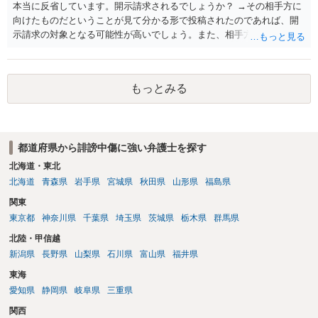
本当に反省しています。開示請求されるでしょうか？ →その相手方に
向けたものだということが見て分かる形で投稿されたのであれば、開
示請求の対象となる可能性が高いでしょう。また、相手方の投稿した
文章からすると、実際に発信者情報開示請求がなされる可能性がある
と存じます。発信者情報開示請求が進むと、投稿に使った回線の契約
者のところに、意見照会がなされます。アカウント情報開示の場合
もっとみる
は、アカウントの登録メールに意見照会がなされます。 また、された
場合賠償金はいくらでしょうか。 →ケースバイケースであり、数万円
から１００万単位まで様々でしょう。裁判外であれば交渉して相手方
の請求額から減額することを試みることとなるでしょう。
都道府県から誹謗中傷に強い弁護士を探す
北海道・東北
北海道
青森県
岩手県
宮城県
秋田県
山形県
福島県
関東
東京都
神奈川県
千葉県
埼玉県
茨城県
栃木県
群馬県
北陸・甲信越
新潟県
長野県
山梨県
石川県
富山県
福井県
東海
愛知県
静岡県
岐阜県
三重県
関西