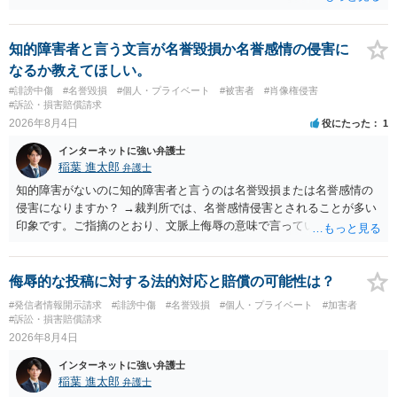
は難しいかと思われますので，お手持ちの証拠資料を持参の上弁護士
に個別に相談されると良いでしょう。
知的障害者と言う文言が名誉毀損か名誉感情の侵害に
なるか教えてほしい。
#誹謗中傷
#名誉毀損
#個人・プライベート
#被害者
#肖像権侵害
#訴訟・損害賠償請求
2026年8月4日
役にたった
1
インターネットに強い弁護士
稲葉 進太郎
弁護士
知的障害がないのに知的障害者と言うのは名誉毀損または名誉感情の
侵害になりますか？ →裁判所では、名誉感情侵害とされることが多い
印象です。ご指摘のとおり、文脈上侮辱の意味で言っている点も加味
されていると思います。
侮辱的な投稿に対する法的対応と賠償の可能性は？
#発信者情報開示請求
#誹謗中傷
#名誉毀損
#個人・プライベート
#加害者
#訴訟・損害賠償請求
2026年8月4日
インターネットに強い弁護士
稲葉 進太郎
弁護士