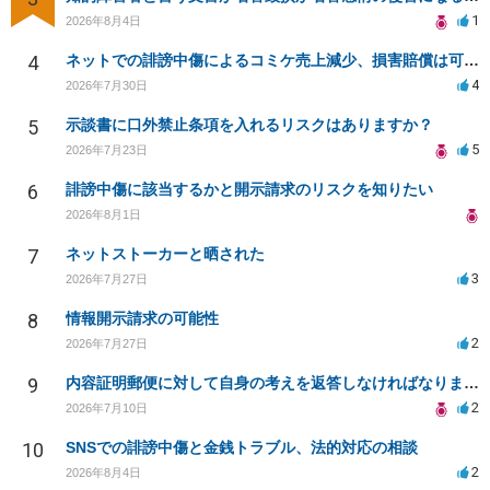
1
2026年8月4日
4
ネットでの誹謗中傷によるコミケ売上減少、損害賠償は可能か？
4
2026年7月30日
5
示談書に口外禁止条項を入れるリスクはありますか？
5
2026年7月23日
6
誹謗中傷に該当するかと開示請求のリスクを知りたい
2026年8月1日
7
ネットストーカーと晒された
3
2026年7月27日
8
情報開示請求の可能性
2
2026年7月27日
9
内容証明郵便に対して自身の考えを返答しなければなりませんか？
2
2026年7月10日
10
SNSでの誹謗中傷と金銭トラブル、法的対応の相談
2
2026年8月4日