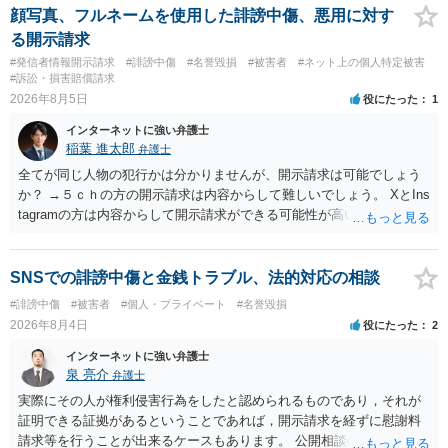
顔写真、フルネームを使用した誹謗中傷、悪用に対す
る開示請求
#発信者情報開示請求
#誹謗中傷
#名誉毀損
#被害者
#ネット上の個人特定被害
#訴訟・損害賠償請求
2026年8月5日
役にたった
1
インターネットに強い弁護士
稲葉 進太郎
弁護士
全てが同じ人物の犯行かは分かりませんが、開示請求は可能でしょう
か？ →５ｃｈの方の開示請求は内容からして難しいでしょう。 XとIns
tagramの方は内容からして開示請求ができる可能性が高いでしょう。
ただ、アカウントが削除されていると開示請求は失敗する可能性が高
いでしょう。７月中にアカウントが削除されている場合、今から進め
ても失敗する可能性が高いように思われます。 相手を特定できた場
SNSでの誹謗中傷と金銭トラブル、法的対応の相談
合、相手に全ての弁護士費用を負担させることは可能でしょうか？ →
#誹謗中傷
#被害者
#個人・プライベート
#名誉毀損
訴訟外の交渉で相手方が認めれば負担させることができるでしょう。
2026年8月4日
役にたった
2
訴訟で判決となった場合は、実際の弁護士費用が認められる場合と認
められない場合があり何ともいえないところでしょう。
インターネットに強い弁護士
泉 亮介
弁護士
実際にその人が権利侵害行為をしたと認められるものであり，それが
証明できる証拠があるということであれば，開示請求を経ずに慰謝料
請求等を行うことが出来るケースもあります。 公開相談の場では回答