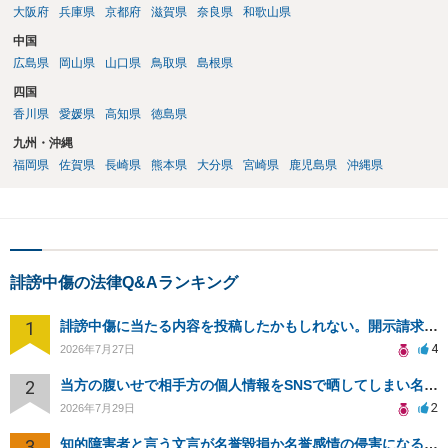
大阪府
兵庫県
京都府
滋賀県
奈良県
和歌山県
中国
広島県
岡山県
山口県
鳥取県
島根県
四国
香川県
愛媛県
高知県
徳島県
九州・沖縄
福岡県
佐賀県
長崎県
熊本県
大分県
宮崎県
鹿児島県
沖縄県
誹謗中傷の法律Q&Aランキング
1
誹謗中傷に当たる内容を投稿したかもしれない。開示請求や民事刑事裁判に発展しうるのか教えて欲しい。
4
2026年7月27日
2
当方の腹いせで相手方の個人情報をSNSで晒してしまい名誉毀損させてしまったかもしれない
2
2026年7月29日
3
知的障害者と言う文言が名誉毀損か名誉感情の侵害になるか教えてほしい。