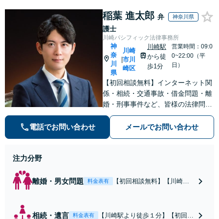
稲葉 進太郎
弁
神奈川県
護士
川崎パシフィック法律事務所
神
川崎駅
営業時間：09:0
川崎
奈
0~22:00（平
から徒
市川
|
川
日）
歩1分
崎区
県
【初回相談無料】インターネット関
係・相続・交通事故・借金問題・離
婚・刑事事件など、皆様の法律問題
を解決すべく、親身になって取り組
みます。クチコミ・リピーターの方
電話でお問い合わせ
メールでお問い合わせ
も多数。お気軽にお問い合わせ下さ
い。
注力分野
離婚・男女問題
【初回相談無料】【川崎駅
料金表有
徒歩1分】不貞行為の慰謝料
（請求された／請求した
い）・熟年離婚・年金分
相続・遺言
【川崎駅より徒歩１分】【初回相
料金表有