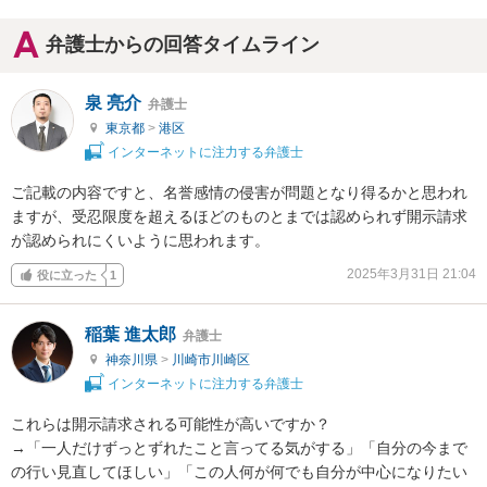
弁護士からの回答タイムライン
泉 亮介
弁護士
東京都
>
港区
インターネットに注力する弁護士
ご記載の内容ですと、名誉感情の侵害が問題となり得るかと思われ
ますが、受忍限度を超えるほどのものとまでは認められず開示請求
が認められにくいように思われます。
2025年3月31日 21:04
役に立った
1
稲葉 進太郎
弁護士
神奈川県
>
川崎市川崎区
インターネットに注力する弁護士
これらは開示請求される可能性が高いですか？

→「一人だけずっとずれたこと言ってる気がする」「自分の今まで
の行い見直してほしい」「この人何が何でも自分が中心になりたい