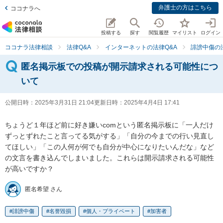
弁護士の方はこちら
ココナラへ
投稿する
探す
閲覧履歴
マイリスト
ログイン
ココナラ法律相談
法律Q&A
インターネットの法律Q&A
誹謗中傷の
匿名掲示板での投稿が開示請求される可能性につ
いて
公開日時：
2025年3月31日 21:04
更新日時：
2025年4月4日 17:41
ちょうど１年ほど前に好き嫌いcomという匿名掲示板に「一人だけ
ずっとずれたこと言ってる気がする」「自分の今までの行い見直し
てほしい」「この人何が何でも自分が中心になりたいんだな」など
の文言を書き込んでしまいました。これらは開示請求される可能性
が高いですか？
匿名希望 さん
誹謗中傷
名誉毀損
個人・プライベート
加害者