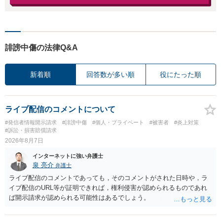
誹謗中傷の法律Q&A
新着順
回答数が多い順
役にたった順
ライブ配信のコメントについて
#発信者情報開示請求
#誹謗中傷
#個人・プライベート
#被害者
#炎上対策
#訴訟・損害賠償請求
2026年8月7日
インターネットに強い弁護士
泉 亮介
弁護士
ライブ配信のコメントであっても，そのコメントがされた日時や，ラ
イブ配信のURL等が証明できれば，権利侵害が認められるものであれ
ば開示請求が認められる可能性はあるでしょう。