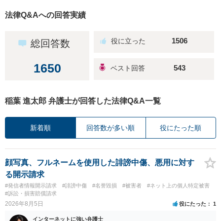
法律Q&Aへの回答実績
1506
総回答数
1650
543
稲葉 進太郎 弁護士が回答した法律Q&A一覧
新着順
回答数が多い順
役にたった順
顔写真、フルネームを使用した誹謗中傷、悪用に対す
る開示請求
#発信者情報開示請求
#誹謗中傷
#名誉毀損
#被害者
#ネット上の個人特定被害
#訴訟・損害賠償請求
2026年8月5日
役にたった
1
インターネットに強い弁護士