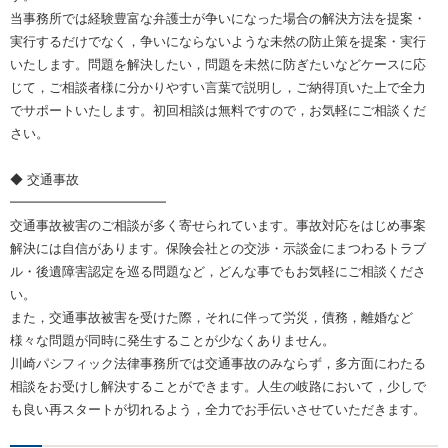
当事務所では経験豊富な弁護士が争いになった場合の解決方法を提案・
実行するだけでなく，争いにならないような未然の防止策を提案・実行
いたします。問題を解決したい，問題を未然に防ぎたいなどケースに応
じて，ご相談者様に分かりやすい言葉で説明し，ご納得頂いた上で全力
でサポートいたします。初回相談は無料ですので，お気軽にご相談くだ
さい。
◆ 交通事故
━━━━━━━━━━━━
交通事故被害のご相談が多く寄せられています。事故対応をはじめ事案
解決には自信があります。保険会社との交渉・示談金にまつわるトラブ
ル・後遺障害認定を巡る問題など，どんな事でもお気軽にご相談くださ
い。
また，交通事故被害を受けた際，それに伴って労災，債務，離婚など
様々な問題が同時に発生することが少なくありません。
川崎パシフィック法律事務所では交通事故のみならず，多方面にわたる
相談をお受けし解決することができます。人生の岐路において，少しで
も良い再スタートが切れるよう，全力でお手伝いさせていただきます。