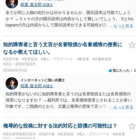
稲葉 進太郎
弁護士
全てが同じ人物の犯行かは分かりませんが、開示請求は可能でしょう
か？ →５ｃｈの方の開示請求は内容からして難しいでしょう。 XとIns
tagramの方は内容からして開示請求ができる可能性が高いでしょう。
ただ、アカウントが削除されていると開示請求は失敗する可能性が高
いでしょう。７月中にアカウントが削除されている場合、今から進め
ても失敗する可能性が高いように思われます。 相手を特定できた場
知的障害者と言う文言が名誉毀損か名誉感情の侵害に
合、相手に全ての弁護士費用を負担させることは可能でしょうか？ →
なるか教えてほしい。
訴訟外の交渉で相手方が認めれば負担させることができるでしょう。
#誹謗中傷
#名誉毀損
#個人・プライベート
#被害者
#肖像権侵害
訴訟で判決となった場合は、実際の弁護士費用が認められる場合と認
#訴訟・損害賠償請求
められない場合があり何ともいえないところでしょう。
2026年8月4日
役にたった
1
インターネットに強い弁護士
稲葉 進太郎
弁護士
知的障害がないのに知的障害者と言うのは名誉毀損または名誉感情の
侵害になりますか？ →裁判所では、名誉感情侵害とされることが多い
印象です。ご指摘のとおり、文脈上侮辱の意味で言っている点も加味
されていると思います。
侮辱的な投稿に対する法的対応と賠償の可能性は？
#発信者情報開示請求
#誹謗中傷
#名誉毀損
#個人・プライベート
#加害者
#訴訟・損害賠償請求