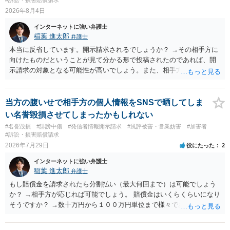
2026年8月4日
インターネットに強い弁護士
稲葉 進太郎
弁護士
本当に反省しています。開示請求されるでしょうか？ →その相手方に
向けたものだということが見て分かる形で投稿されたのであれば、開
示請求の対象となる可能性が高いでしょう。また、相手方の投稿した
文章からすると、実際に発信者情報開示請求がなされる可能性がある
と存じます。発信者情報開示請求が進むと、投稿に使った回線の契約
者のところに、意見照会がなされます。アカウント情報開示の場合
当方の腹いせで相手方の個人情報をSNSで晒してしま
は、アカウントの登録メールに意見照会がなされます。 また、された
い名誉毀損させてしまったかもしれない
場合賠償金はいくらでしょうか。 →ケースバイケースであり、数万円
#名誉毀損
#誹謗中傷
#発信者情報開示請求
#風評被害・営業妨害
#加害者
から１００万単位まで様々でしょう。裁判外であれば交渉して相手方
#訴訟・損害賠償請求
の請求額から減額することを試みることとなるでしょう。
2026年7月29日
役にたった
2
インターネットに強い弁護士
稲葉 進太郎
弁護士
もし賠償金を請求されたら分割払い（最大何回まで）は可能でしょう
か？ →相手方が応じれば可能でしょう。 賠償金はいくらくらいになり
そうですか？ →数十万円から１００万円単位まで様々であり、不明で
す。相手方から相談者様に対し請求がなされた場合、減額や分割の交
渉が行われ、双方合意に至れば支払が開始され、決裂して相手方が訴