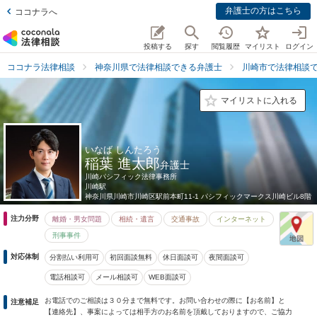
弁護士の方はこちら
ココナラへ
投稿する
探す
閲覧履歴
マイリスト
ログイン
ココナラ法律相談
神奈川県で法律相談できる弁護士
川崎市で法律相談
マイリストに入れる
いなば しんたろう
稲葉 進太郎
弁護士
川崎パシフィック法律事務所
川崎駅
神奈川県
川崎市川崎区駅前本町11-1 パシフィックマークス川崎ビル8階
注力分野
離婚・男女問題
相続・遺言
交通事故
インターネット
刑事事件
対応体制
分割払い利用可
初回面談無料
休日面談可
夜間面談可
電話相談可
メール相談可
WEB面談可
お電話でのご相談は３０分まで無料です。お問い合わせの際に【お名前】と
注意補足
【連絡先】、事案によっては相手方のお名前を頂戴しておりますので、ご協力