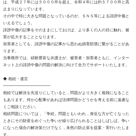
は、平成２７年には５０００件を超え、令和４年には約５７００件と高
止まりになっています。
その中で特に大きな問題となっているのが、ＳＮＳ等による誹謗中傷と
いえるでしょう。
誹謗中傷の記事をそのままにしておけば、より多くの人の目に触れ、被
害が拡大することとなります。
加害者としても、誹謗中傷の記事から思わぬ損害賠償に繋がることがあ
ります。
当事務所では、経験豊富な弁護士が、被害者・加害者ともに、インター
ネット上の誹謗中傷の問題の解決に向けて全力でサポートいたします。
◆ 相続・遺言
━━━━━━━━━━━━
相続では解決を先送りにしていると，問題がより大きく複雑になること
もあります。何か心配事があれば法律問題かどうかを考える前に遠慮な
くご相談ください。
相続問題については，「争続」問題ともいわれ，身近な方が亡くなった
ときにその財産をめぐった争いが繰り広げられることはしばしば。争い
になった場合の解決策だけでなく，未然の防止策を提案・実行いたしま
す。