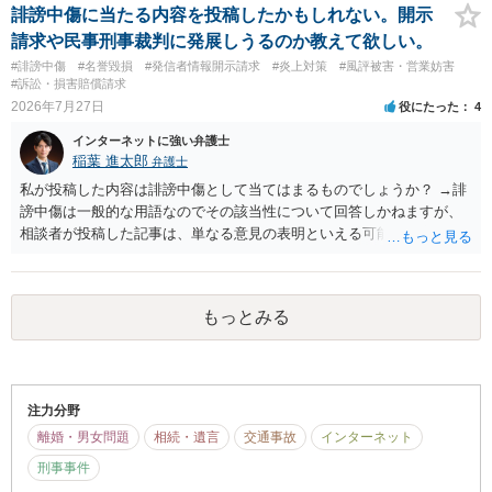
訟提起を選択すれば訴訟の中で解決がなされる流れが通常です。
誹謗中傷に当たる内容を投稿したかもしれない。開示
請求や民事刑事裁判に発展しうるのか教えて欲しい。
#誹謗中傷
#名誉毀損
#発信者情報開示請求
#炎上対策
#風評被害・営業妨害
#訴訟・損害賠償請求
2026年7月27日
役にたった
4
インターネットに強い弁護士
稲葉 進太郎
弁護士
私が投稿した内容は誹謗中傷として当てはまるものでしょうか？ →誹
謗中傷は一般的な用語なのでその該当性について回答しかねますが、
相談者が投稿した記事は、単なる意見の表明といえる可能性が高く、
権利侵害が認められる可能性は低いと存じます。 もし当てはまるとし
て、開示請求が認められたり、民事裁判や刑事裁判に発展しうるもの
でしょうか？ →権利侵害や、名誉毀損・侮辱に該当する可能性が低い
もっとみる
ため、民事裁判や刑事裁判に発展することはあまり考えられないよう
に思われます。
注力分野
離婚・男女問題
相続・遺言
交通事故
インターネット
刑事事件