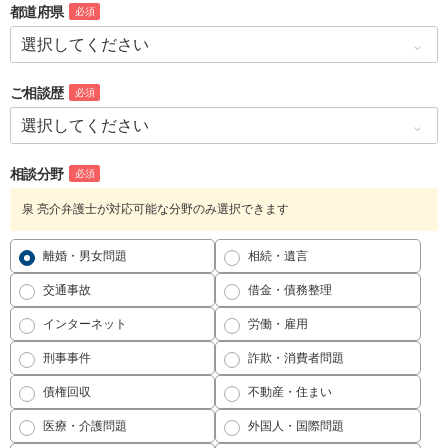
都道府県
必須
ご相談歴
必須
相談分野
必須
泉 亮介弁護士が対応可能な分野のみ選択できます
離婚・男女問題
相続・遺言
交通事故
借金・債務整理
インターネット
労働・雇用
刑事事件
詐欺・消費者問題
債権回収
不動産・住まい
医療・介護問題
外国人・国際問題