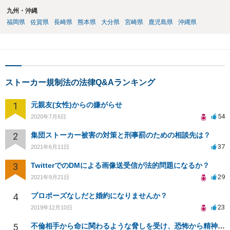
九州・沖縄
福岡県
佐賀県
長崎県
熊本県
大分県
宮崎県
鹿児島県
沖縄県
ストーカー規制法の法律Q&Aランキング
1
元親友(女性)からの嫌がらせ
54
2020年7月6日
2
集団ストーカー被害の対策と刑事罰のための相談先は？
37
2021年6月11日
3
TwitterでのDMによる画像送受信が法的問題になるか？
29
2021年9月21日
4
プロポーズなしだと婚約になりませんか？
23
2019年12月10日
5
不倫相手から命に関わるような脅しを受け、恐怖から精神的にまいっています。