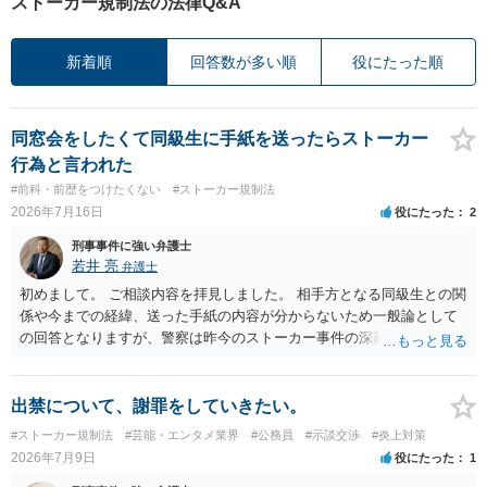
ストーカー規制法の法律Q&A
新着順
回答数が多い順
役にたった順
同窓会をしたくて同級生に手紙を送ったらストーカー
行為と言われた
#前科・前歴をつけたくない
#ストーカー規制法
2026年7月16日
役にたった
2
刑事事件に強い弁護士
若井 亮
弁護士
初めまして。 ご相談内容を拝見しました。 相手方となる同級生との関
係や今までの経緯、送った手紙の内容が分からないため一般論として
の回答となりますが、警察は昨今のストーカー事件の深刻化を踏ま
え、かなり早い段階で介入をしてくる印象です。 警告を受けていらっ
しゃるとのことですので、今後の接触は避けられたほうが良いでしょ
う。
出禁について、謝罪をしていきたい。
#ストーカー規制法
#芸能・エンタメ業界
#公務員
#示談交渉
#炎上対策
2026年7月9日
役にたった
1