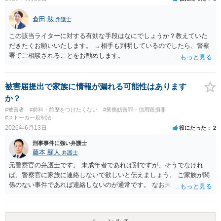
倉田 勲
弁護士
この該当ライターに対する有効な手段はなにでしょうか？教えていた
だきたくお願いいたします。 →相手も判明しているのでしたら、警察
署でご相談されることをお勧めします。
被害届提出で家族に情報が漏れる可能性はあります
か？
#被害者
#前科・前歴をつけたくない
#業務妨害罪・信用毀損罪
#ストーカー規制法
2026年6月13日
役にたった
2
刑事事件に強い弁護士
藤本 顯人
弁護士
元警察官の弁護士です。 未成年者であれば別ですが、そうでなけれ
ば、警察官に家族に連絡しないで欲しいと伝えましょう。 ご家族が関
係のない事件であれば連絡しないのが通常です。 なお未成年者の場合
には法定代理人の意思なども確認すべきなので連絡します。