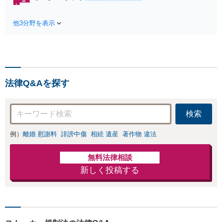
れたら、サインす
料】状況に応じて
る前にご相談を」
手段を使い分け、
経験豊富な弁護士
他3分野を表示
適切な方法で投稿
が全力で交渉にあ
の削除・発信者情
たります！相手方
報開示請求をおこ
と直接話す精神的
ないます「企業や
負担を軽減「弁護
お店の風評被害対
士の交渉で慰謝料
策／売り上げ低下
金額アップ／減額
法律Q&Aを探す
防止のために尽
交渉も対応可」
力」加害者側の対
【完全個室対応】
応可：開示請求の
検索
意見照会が来たと
きの対処法、被害
例）
離婚 慰謝料
誹謗中傷
相続 遺産
著作物 違法
者との示談交渉
無料法律相談
新しく投稿する