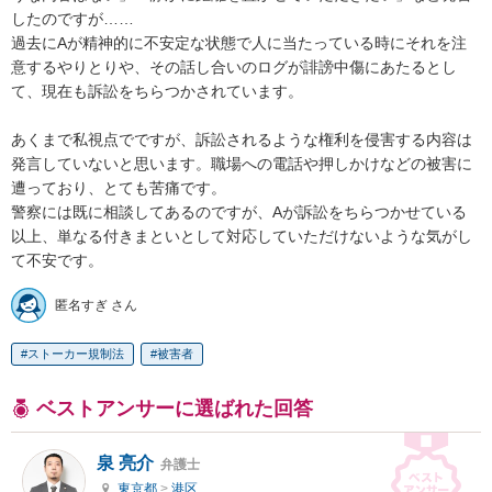
したのですが……

過去にAが精神的に不安定な状態で人に当たっている時にそれを注
意するやりとりや、その話し合いのログが誹謗中傷にあたるとし
て、現在も訴訟をちらつかされています。

あくまで私視点でですが、訴訟されるような権利を侵害する内容は
発言していないと思います。職場への電話や押しかけなどの被害に
遭っており、とても苦痛です。

警察には既に相談してあるのですが、Aが訴訟をちらつかせている
以上、単なる付きまといとして対応していただけないような気がし
て不安です。
匿名すぎ さん
ストーカー規制法
被害者
ベストアンサーに選ばれた回答
泉 亮介
弁護士
東京都
>
港区