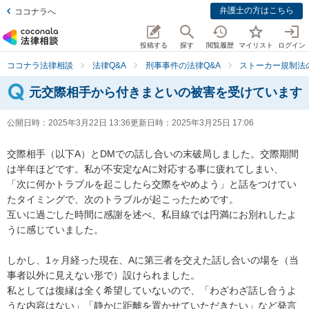
弁護士の方はこちら
ココナラへ
投稿する
探す
閲覧履歴
マイリスト
ログイン
ココナラ法律相談
法律Q&A
刑事事件の法律Q&A
ストーカー規制法
元交際相手から付きまといの被害を受けています
公開日時：
2025年3月22日 13:36
更新日時：
2025年3月25日 17:06
交際相手（以下A）とDMでの話し合いの末破局しました。交際期間
は半年ほどです。私が不安定なAに対応する事に疲れてしまい、
「次に何かトラブルを起こしたら交際をやめよう」と話をつけてい
たタイミングで、次のトラブルが起こったためです。

互いに過ごした時間に感謝を述べ、私目線では円満にお別れしたよ
うに感じていました。

しかし、1ヶ月経った現在、Aに第三者を交えた話し合いの場を（当
事者以外に見えない形で）設けられました。

私としては復縁は全く希望していないので、「わざわざ話し合うよ
うな内容はない」「静かに距離を置かせていただきたい」など発言