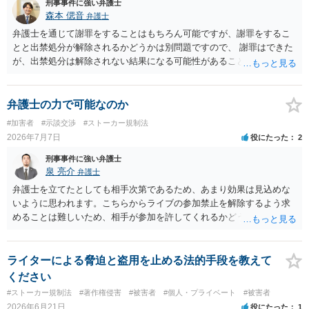
刑事事件に強い弁護士
森本 偲音
弁護士
弁護士を通じて謝罪をすることはもちろん可能ですが、謝罪をするこ
とと出禁処分が解除されるかどうかは別問題ですので、 謝罪はできた
が、出禁処分は解除されない結果になる可能性があることを踏まえた
うえで依頼する必要があるかと存じます。 以上、ご参考までに。
弁護士の力で可能なのか
#加害者
#示談交渉
#ストーカー規制法
2026年7月7日
役にたった
2
刑事事件に強い弁護士
泉 亮介
弁護士
弁護士を立てたとしても相手次第であるため、あまり効果は見込めな
いように思われます。こちらからライブの参加禁止を解除するよう求
めることは難しいため、相手が参加を許してくれるかどうかになって
しまうでしょう。
ライターによる脅迫と盗用を止める法的手段を教えて
ください
#ストーカー規制法
#著作権侵害
#被害者
#個人・プライベート
#被害者
2026年6月21日
役にたった
1