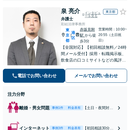
泉 亮介
東京都
インタビュ
ーを見る
弁護士
彩結法律事務所
赤坂見附
営業時間：10:00~
東
港
20:55（土日祝
京
駅
から徒
|
区
都
日）
歩3分
【全国対応】【初回相談無料／24時
間メール受付】採用・転職掲示板、
飲食店の口コミサイトなどの風評被
害対策など実績あり！【刑事】犯罪
の種類を問わず相談可。可能な限り
電話でお問い合わせ
メールでお問い合わせ
早期対応で駆けつけサポート【労
働】不当解雇・残業代請求はおまか
せください
注力分野
離婚・男女問題
【土日・夜間対応
事例1件
料金表有
可】【初回相談30
分無料】「相手方
から書面を提示さ
インターネット
【初回相談30分無
事例3件
料金表有