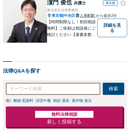
濵門 俊也
弁護士
東京都
東京新生法律事務所
東京都
中央区
人形町駅
から徒歩2分
|
【時間制限なし！初回相談
詳細を見
無料】ご依頼は相談後にご
る
検討ください【著書多数】
【離婚の解決実績300件以
上】心のケアもしながら全
力でサポートします【相続
問題】複雑な遺産分割・相
続放棄・遺留分なども、基
法律Q&Aを探す
本からわかりやすくご説明
します【人形町駅2分】
検索
例）
離婚 慰謝料
誹謗中傷
相続 遺産
著作物 違法
無料法律相談
新しく投稿する