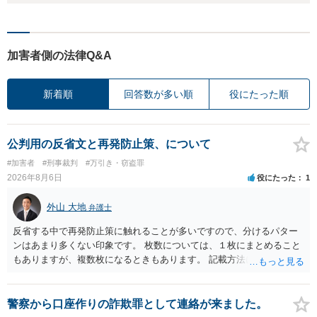
加害者側の法律Q&A
新着順
回答数が多い順
役にたった順
公判用の反省文と再発防止策、について
#加害者
#刑事裁判
#万引き・窃盗罪
2026年8月6日
役にたった
1
外山 大地
弁護士
反省する中で再発防止策に触れることが多いですので、分けるパター
ンはあまり多くない印象です。 枚数については、１枚にまとめること
もありますが、複数枚になるときもあります。 記載方法については、
手書きかどうかで裁判官に与える印象が大きく変わることはないと思
います。 したがいまして、いずれも良いかと考えます。
警察から口座作りの詐欺罪として連絡が来ました。