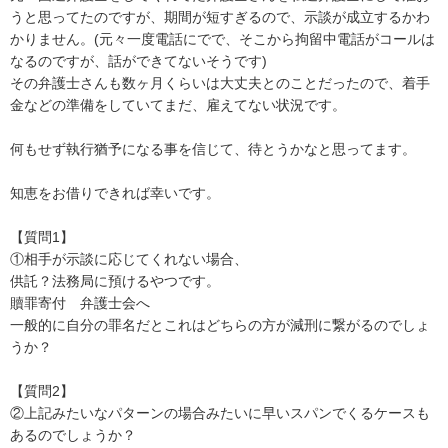
うと思ってたのですが、期間が短すぎるので、示談が成立するかわ
かりません。(元々一度電話にでで、そこから拘留中電話がコールは
なるのですが、話ができてないそうです)

その弁護士さんも数ヶ月くらいは大丈夫とのことだったので、着手
金などの準備をしていてまだ、雇えてない状況です。

何もせず執行猶予になる事を信じて、待とうかなと思ってます。

知恵をお借りできれば幸いです。

【質問1】

①相手が示談に応じてくれない場合、

供託？法務局に預けるやつです。

贖罪寄付　弁護士会へ

一般的に自分の罪名だとこれはどちらの方が減刑に繋がるのでしょ
うか？

【質問2】

②上記みたいなパターンの場合みたいに早いスパンでくるケースも
あるのでしょうか？
