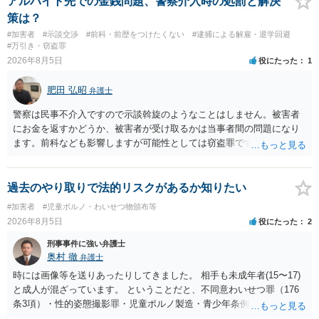
アルバイト先での金銭問題、警察介入時の処罰と解決
も捜査段階では性的姿態等撮影罪の被疑事実で逮捕勾留されるケース
策は？
が私の弁護経験では多くなった印象です（最終的には不起訴ないし各
#加害者
#示談交渉
#前科・前歴をつけたくない
#逮捕による解雇・退学回避
都道府県の迷惑防止条例違反になることもあります）。2度としないこ
#万引き・窃盗罪
とをお勧めいたします。ご参考にしてください。
2026年8月5日
役にたった
1
肥田 弘昭
弁護士
警察は民事不介入ですので示談斡旋のようなことはしません。被害者
にお金を返すかどうか、被害者が受け取るかは当事者間の問題になり
ます。前科なども影響しますが可能性としては窃盗罪ですので、逮捕
勾留や略式起訴などの可能性もあります。ご参考にしてください。
過去のやり取りで法的リスクがあるか知りたい
#加害者
#児童ポルノ・わいせつ物頒布等
2026年8月5日
役にたった
2
刑事事件に強い弁護士
奥村 徹
弁護士
時には画像等を送りあったりしてきました。 相手も未成年者(15〜17)
と成人が混ざっています。 ということだと、不同意わいせつ罪（176
条3項）・性的姿態撮影罪・児童ポルノ製造・青少年条例違反（わいせ
つ行為 児童ポルノ要求）などが検討されます。 重い罪もあるの