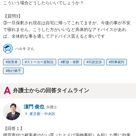
こういう場合どうしたらいいでしょうか？

【質問3】

③一旦保釈され現在は自宅に帰ってこれてますが、今後の事が不安
で寝れません。こうした方がいいなど具体的なアドバイスがあれ
ば、全体的な事を通してアドバイス貰えると幸いです
ハルキ さん
加害者
ストーカー規制法
釈放・保釈
示談交渉
刑事裁判
執行猶予
弁護士からの回答タイムライン
濵門 俊也
弁護士
東京都
>
中央区
【回答１】

贖罪寄付は被害者のない罪（たとえば薬物事犯）を犯した際に効果