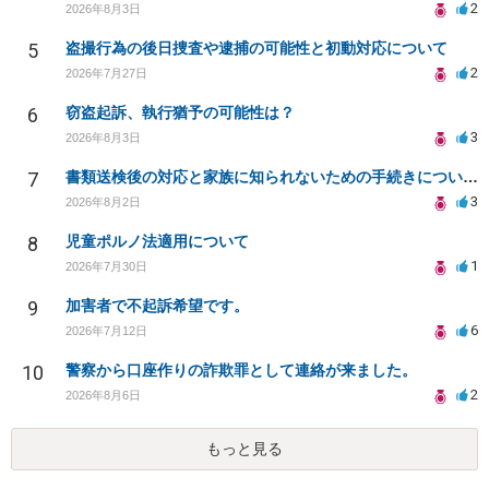
2
2026年8月3日
5
盗撮行為の後日捜査や逮捕の可能性と初動対応について
2
2026年7月27日
6
窃盗起訴、執行猶予の可能性は？
3
2026年8月3日
7
書類送検後の対応と家族に知られないための手続きについて相談
3
2026年8月2日
8
児童ポルノ法適用について
1
2026年7月30日
9
加害者で不起訴希望です。
6
2026年7月12日
10
警察から口座作りの詐欺罪として連絡が来ました。
2
2026年8月6日
もっと見る