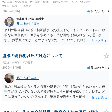
#被害者
#特殊詐欺
#加害者
#前科・前歴をつけたくない
#不起訴
#冤罪・無実・正当防衛
2026年8月6日
役にたった
2
刑事事件に強い弁護士
井上 祐司
弁護士
個別の取り調べの前に切羽詰まった状況下で、インターネットの一般
的な法律相談でご回答を求めても、望む回答は得られないと思いま
す。 お手数ですが、どのような状況下で、いつ、だれからどのような
経緯で口座の提供を頼まれ開設したか、それによる詐欺等の収益がど
の程度だと聞いているのかということについて、お近くで詳細な法律
相談を受けられたうえで対処方法を探された方がよいと思われます。
盗撮の現行犯以外の対応について
一般論でいえば、任意取り調べの場合、ＩＣレコーダーを持参して取
#盗撮・のぞき
#加害者
り調べ内容を録音することは必須だと考えます。
2026年8月6日
役にたった
1
肥田 弘昭
弁護士
私の弁護経験からすると捜査や逮捕の可能性は低いかと思います。被
害者が気づいていないので被害届を出す可能性が低いこと、防犯カメ
ラに映っていないのであれば、第三者が告発する可能性も低いこと、
証拠は削除されていることからです。但し、「電車内で携帯で対面に
座る女性を盗撮(全体像写真1枚と5秒程度の動画)してしまいました。下
着や胸など強調したものではありません。」とありますが、少なくと