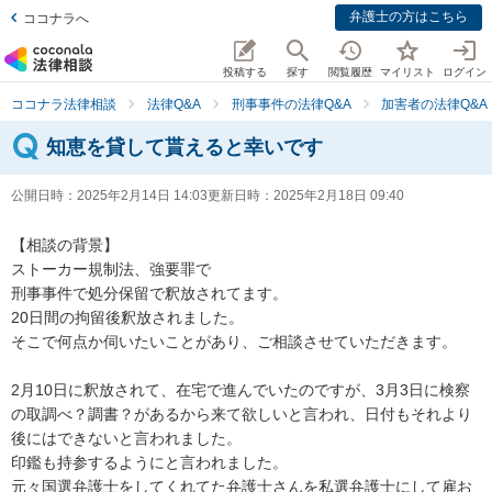
弁護士の方はこちら
ココナラへ
投稿する
探す
閲覧履歴
マイリスト
ログイン
ココナラ法律相談
法律Q&A
刑事事件の法律Q&A
加害者の法律Q&A
知恵を貸して貰えると幸いです
公開日時：
2025年2月14日 14:03
更新日時：
2025年2月18日 09:40
【相談の背景】

ストーカー規制法、強要罪で

刑事事件で処分保留で釈放されてます。

20日間の拘留後釈放されました。

そこで何点か伺いたいことがあり、ご相談させていただきます。

2月10日に釈放されて、在宅で進んでいたのですが、3月3日に検察
の取調べ？調書？があるから来て欲しいと言われ、日付もそれより
後にはできないと言われました。

印鑑も持参するようにと言われました。

元々国選弁護士をしてくれてた弁護士さんを私選弁護士にして雇お