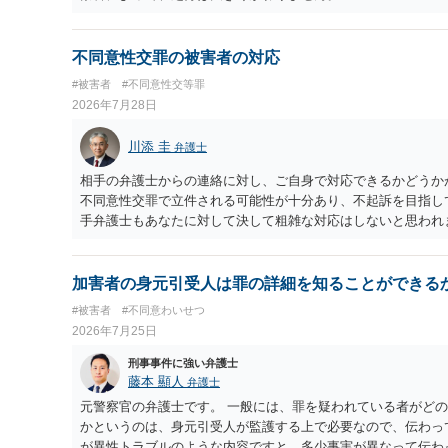
不同意性交罪の被害者の対応
#被害者
#不同意性交等罪
2026年7月28日
川添 圭
弁護士
相手の弁護士からの連絡に対し、ご自身で対応できるかどうか
不同意性交罪で立件される可能性が十分あり、不起訴を目指し
手弁護士もあなたに対して決して粗雑な対応はしないと思われ
激化して示談できないからです）、弁護士へ依頼せず、例えば
律相談で確認してもらう程度で必要十分なケースもあるでしょ
心理的・精神的にしんどいと感じるなら、多少費用はかかりま
加害者の身元引受人は罪の詳細を知ることができる
す。
#被害者
#不同意わいせつ
2026年7月25日
刑事事件に強い弁護士
藤本 顯人
弁護士
元警察官の弁護士です。 一般には、罪を疑われている者がど
かというのは、身元引受人が監護する上で必要なので、伝わっ
が異性トラブルのような内容ですと、多少事実が異なって伝わ