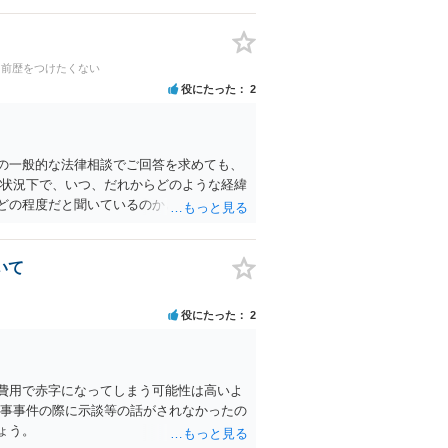
・前歴をつけたくない
役にたった
2
の一般的な法律相談でご回答を求めても、
な状況下で、いつ、だれからどのような経緯
どの程度だと聞いているのかということに
を探された方がよいと思われます。 一般論
り調べ内容を録音することは必須だと考え
いて
役にたった
2
費用で赤字になってしまう可能性は高いよ
刑事事件の際に示談等の話がされなかったの
ょう。