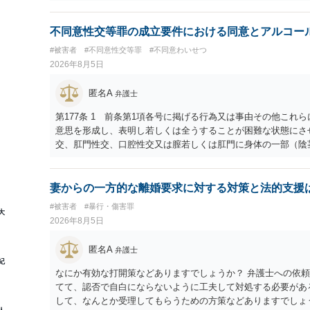
不同意性交等罪の成立要件における同意とアルコー
#被害者
#不同意性交等罪
#不同意わいせつ
2026年8月5日
匿名A
弁護士
第177条 1 前条第1項各号に掲げる行為又は事由その他これ
意思を形成し、表明し若しくは全うすることが困難な状態にさ
交、肛門性交、口腔性交又は膣若しくは肛門に身体の一部（陰
あってわいせつなもの（以下この条及び第179条第2項におい
係の有無にかかわらず、5年以上の有期拘禁刑に処する。 第17
に類する行為又は事由により、同意しない意思を形成し、表明
妻からの一方的な離婚要求に対する対策と法的支援
せ又はその状態にあることに乗じて、わいせつな行為をした者
#被害者
#暴行・傷害罪
大
上10年以下の拘禁刑に処する。 ③アルコール若しくは薬物を
2026年8月5日
と。 以上の通りですから、アルコール摂取だけでなく、「同
することが困難な状態」であることが必要です。
匿名A
弁護士
紀
なにか有効な打開策などありますでしょうか？ 弁護士への依頼
てて、認否で自白にならないように工夫して対処する必要があ
して、なんとか受理してもらうための方策などありますでしょ