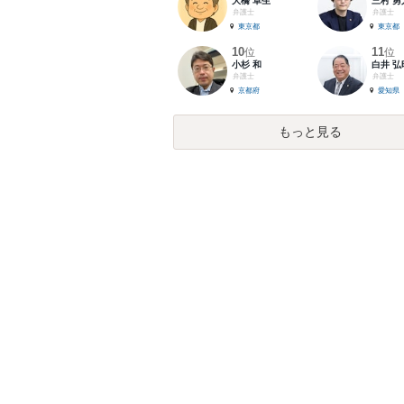
大橋 卓生
三村 勇
弁護士
弁護士
東京都
東京都
10
11
位
位
小杉 和
白井 弘
弁護士
弁護士
京都府
愛知県
もっと見る