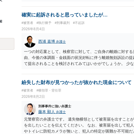
人
ことでしょう。
確実に起訴されると思っていましたが…
昭
#被害者
#執行猶予
#刑事裁判
#不起訴
2026年8月4日
西浦 嘉博
弁護士
一つの対応案として、検察官に対して、ご自身の離婚に対する
由、今後の体調面・金銭面の状況好転に伴う離婚無効訴訟の提
て提出されることを検討されてみてはいかがでしょうか。 少
の意向を示す証拠の一つとして位置づけられる様に思われます
合、最寄りの法律事務所での相談を検討ください
紛失した財布が見つかったが抜かれた現金について
#被害者
#横領罪・背任罪
2026年8月2日
刑事事件に強い弁護士
藤本 顯人
弁護士
元警察官の弁護士です。 遺失物横領として被害届を出すこと
を出したいことを伝えてください。 なお、被害届を出して犯
やトイレに防犯カメラが無いと、犯人の特定が困難か不可能だ