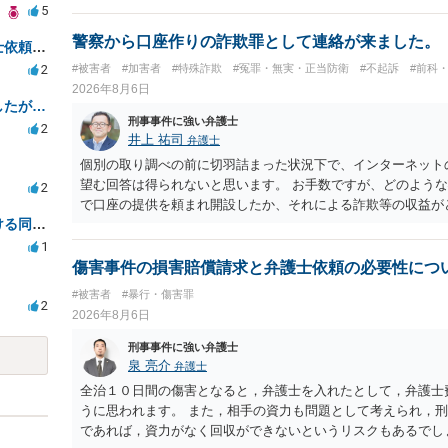
5
警察から口座作りの詐欺罪として連絡が来ました。
傷害事件の損害賠償請求と弁護士依頼の必要性について
2
#被害者
#加害者
#特殊詐欺
#冤罪・無実・正当防衛
#不起訴
#前科
2026年8月6日
したが…
刑事事件に強い弁護士
2
井上 祐司
弁護士
個別の取り調べの前に切羽詰まった状況下で、インターネット
望む回答は得られないと思います。 お手数ですが、どのよう
2
で口座の提供を頼まれ開設したか、それによる詐欺等の収益が
不同意性交等罪の成立要件における同意とアルコールの影響
ついて、お近くで詳細な法律相談を受けられたうえで対処方法
でいえば、任意取り調べの場合、ＩＣレコーダーを持参して取
1
ます。
傷害事件の損害賠償請求と弁護士依頼の必要性につ
#被害者
#暴行・傷害罪
2
2026年8月6日
刑事事件に強い弁護士
泉 亮介
弁護士
全治１０日間の傷害となると，弁護士を入れたとして，弁護士
うに思われます。 また，相手の資力も問題として考えられ，
であれば，資力がなく回収ができないというリスクもあるでし