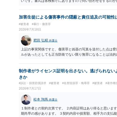
いです。書式は各検察庁にありますので問い合わせをするのが
い。
加害生徒による傷害事件の隠蔽と責任追及の可能性
#被害者
#暴行・傷害罪
2026年7月18日
肥田 弘昭
弁護士
上記の事実関係ですと、傷害罪と凶器の写真を送付した点は脅
ルがあったとしても正当防衛でない限り無罪になることは法的
制作者がライセンス証明を出さない。逃げられない
きか
#訴訟・損害賠償請求
#被害者
#名誉毀損罪・侮辱罪
#被害者
#著作権
2026年7月17日
松本 翔馬
弁護士
１制作者との契約次第です。 ２内容証明はあり得ると思いま
期尚早の感があります。 ３契約内容や損害額、相手方の支払