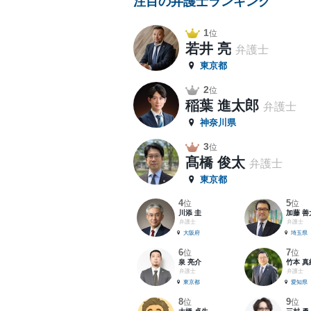
注目の弁護士ランキング
1
位
若井 亮
弁護士
東京都
2
位
稲葉 進太郎
弁護士
神奈川県
3
位
髙橋 俊太
弁護士
東京都
4
5
位
位
川添 圭
加藤 善
弁護士
弁護士
大阪府
埼玉県
6
7
位
位
泉 亮介
竹本 真
弁護士
弁護士
東京都
愛知県
8
9
位
位