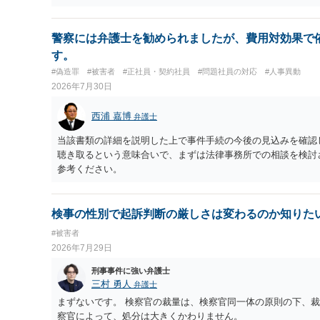
てみた方が納得できるのではないでしょうか。
警察には弁護士を勧められましたが、費用対効果で
す。
#偽造罪
#被害者
#正社員・契約社員
#問題社員の対応
#人事異動
2026年7月30日
西浦 嘉博
弁護士
当該書類の詳細を説明した上で事件手続の今後の見込みを確認
聴き取るという意味合いで、まずは法律事務所での相談を検討
参考ください。
検事の性別で起訴判断の厳しさは変わるのか知りた
#被害者
2026年7月29日
刑事事件に強い弁護士
三村 勇人
弁護士
まずないです。 検察官の裁量は、検察官同一体の原則の下、裁
察官によって、処分は大きくかわりません。