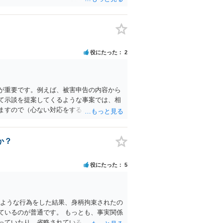
役にたった
2
が重要です。例えば、被害申告の内容から
て示談を提案してくるような事案では、相
ますので（心ない対応をすると被害感情が
相手方からの示談提示が妥当かどうかを法
う。 一方、相手弁護士との対応そのものが
すが弁護士へ依頼した方がよいと思いま
か？
役にたった
5
のような行為をした結果、身柄拘束されたの
ているのが普通です。 もっとも、事実関係
っていたり、省略されていることもありう