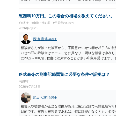
るかなとは思います。
慰謝料10万円。この場合の相場を教えてください。
#被害者
#痴漢・性犯罪
#不同意わいせつ
2026年7月23日
西浦 嘉博
弁護士
相談者さんが被った被害から、不同意わいせつ罪が相手方の被
いせつ罪の示談金はケースごとに異なり、明確な相場は存在し
に20万～100万円程度に収束することが多い印象を受けます。
の請求は困難であることに留意ください。 より詳細について
所での相談を検討ください。 上記、ご参考ください。
略式命令の刑事記録閲覧に必要な条件や証拠は？
#被害者
2026年7月18日
肥田 弘昭
弁護士
被告人や被害者が正当な理由があれば確定記録でも閲覧謄写可
目的です。被告人被害者であれば、特に証拠がなくとも、必要