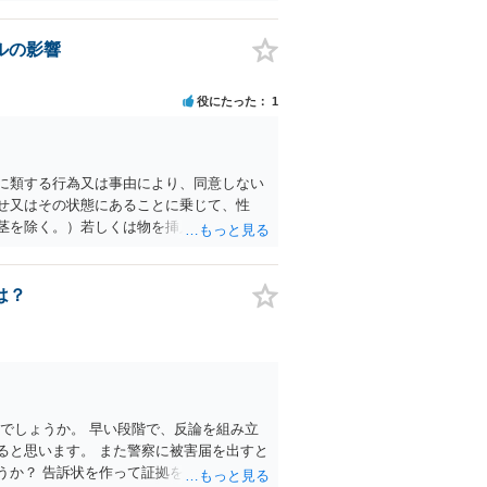
ルの影響
役にたった
1
らに類する行為又は事由により、同意しない
せ又はその状態にあることに乗じて、性
茎を除く。）若しくは物を挿入する行為で
て「性交等」という。）をした者は、婚姻関
6条 1次に掲げる行為又は事由その他これら
し若しくは全うすることが困難な状態にさ
は？
は、婚姻関係の有無にかかわらず、6月以
摂取させること又はそれらの影響があるこ
意しない意思を形成し、表明し若しくは全う
でしょうか。 早い段階で、反論を組み立
ると思います。 また警察に被害届を出すと
うか？ 告訴状を作って証拠をそろえて出す