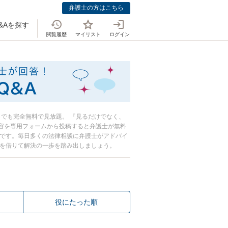
弁護士の方はこちら
&Aを探す
閲覧履歴
マイリスト
ログイン
おしえて！法律
からでも完全無料で見放題。 『見るだけでなく、
容を専用フォームから投稿すると弁護士が無料
心です。毎日多くの法律相談に弁護士がアドバイ
恵を借りて解決の一歩を踏み出しましょう。
役にたった順