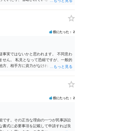
役にたった
2
疑事実ではないかと思われます。 不同意わ
ません。 私見となって恐縮ですが、一般的
 他方、相手方に資力がなければ、相場通り
、お聞きになりたい場合、最寄りの法律事務
役にたった
2
能です。その正当な理由の一つが民事訴訟
な書式に必要事項を記載して申請すれば良