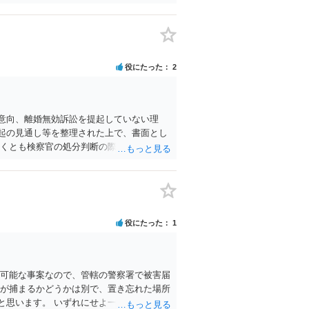
役にたった
2
意向、離婚無効訴訟を提起していない理
起の見通し等を整理された上で、書面とし
なくとも検察官の処分判断の際、相談者さん
。 より詳細についてお聞きになりたい場
役にたった
1
が可能な事案なので、管轄の警察署で被害届
人が捕まるかどうかは別で、置き忘れた場所
と思います。 いずれにせよ一度対応を求め