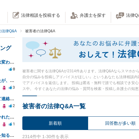
法律相談を投稿する
弁護士を探す
法律Q
法律Q&A
被害者の法律Q&A
キング
検事の性別で起訴判断の厳しさは変わるのか知りたい
8
被害者に関する法律Q&Aが2314件あります。法律Q&Aならスマホ
自分の悩みを投稿しアドバイスがほしい』というあなたも法律相談内
警察には弁護士を勧められましたが、費用対効果で依頼をすることを躊躇しています。
でアドバイスを返信します。 投稿は匿名・無料で誰でも相談でき安
3
ス中。 今すぐあなたの法律の悩み・質問を検索・投稿し弁護士の知
警察から口座作りの詐欺罪として連絡が来ました。
被害者の法律Q&A一覧
2
紛失した財布が見つかったが抜かれた現金について
新着順
回答数が多い順
1
加害者の身元引受人は罪の詳細を知ることができるか？
2314件中 1-30件を表示