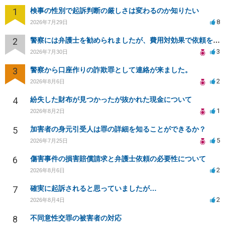
1
検事の性別で起訴判断の厳しさは変わるのか知りたい
8
2026年7月29日
2
警察には弁護士を勧められましたが、費用対効果で依頼をすることを躊躇しています。
3
2026年7月30日
3
警察から口座作りの詐欺罪として連絡が来ました。
2
2026年8月6日
4
紛失した財布が見つかったが抜かれた現金について
1
2026年8月2日
5
加害者の身元引受人は罪の詳細を知ることができるか？
5
2026年7月25日
6
傷害事件の損害賠償請求と弁護士依頼の必要性について
2
2026年8月6日
7
確実に起訴されると思っていましたが…
2
2026年8月4日
8
不同意性交罪の被害者の対応