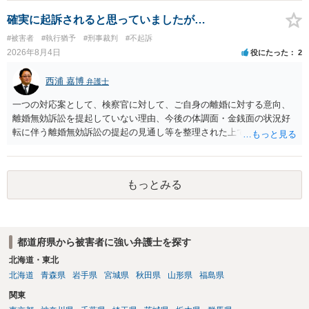
告訴状を作って証拠をそろえて出すことでしょう。
確実に起訴されると思っていましたが…
#被害者
#執行猶予
#刑事裁判
#不起訴
2026年8月4日
役にたった
2
西浦 嘉博
弁護士
一つの対応案として、検察官に対して、ご自身の離婚に対する意向、
離婚無効訴訟を提起していない理由、今後の体調面・金銭面の状況好
転に伴う離婚無効訴訟の提起の見通し等を整理された上で、書面とし
て提出されることを検討されてみてはいかがでしょうか。 少なくとも
検察官の処分判断の際、相談者さんの意向を示す証拠の一つとして位
置づけられる様に思われます。 より詳細についてお聞きになりたい場
もっとみる
合、最寄りの法律事務所での相談を検討ください
都道府県から被害者に強い弁護士を探す
北海道・東北
北海道
青森県
岩手県
宮城県
秋田県
山形県
福島県
関東