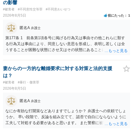
の影響
#被害者
#不同意性交等罪
#不同意わいせつ
2026年8月5日
役にたった
1
匿名A
弁護士
第177条 1 前条第1項各号に掲げる行為又は事由その他これらに類す
る行為又は事由により、同意しない意思を形成し、表明し若しくは全
うすることが困難な状態にさせ又はその状態にあることに乗じて、性
交、肛門性交、口腔性交又は膣若しくは肛門に身体の一部（陰茎を除
く。）若しくは物を挿入する行為であってわいせつなもの（以下この
条及び第179条第2項において「性交等」という。）をした者は、婚姻
妻からの一方的な離婚要求に対する対策と法的支援
関係の有無にかかわらず、5年以上の有期拘禁刑に処する。 第176条 1
は？
次に掲げる行為又は事由その他これらに類する行為又は事由により、
#被害者
#暴行・傷害罪
同意しない意思を形成し、表明し若しくは全うすることが困難な状態
2026年8月5日
にさせ又はその状態にあることに乗じて、わいせつな行為をした者
は、婚姻関係の有無にかかわらず、6月以上10年以下の拘禁刑に処す
匿名A
弁護士
る。 ③アルコール若しくは薬物を摂取させること又はそれらの影響が
あること。 以上の通りですから、アルコール摂取だけでなく、「同意
なにか有効な打開策などありますでしょうか？ 弁護士への依頼でしょ
しない意思を形成し、表明し若しくは全うすることが困難な状態」で
うか。 早い段階で、反論を組み立てて、認否で自白にならないように
あることが必要です。
工夫して対処する必要があると思います。 また警察に被害届を出すと
して、なんとか受理してもらうための方策などありますでしょうか？