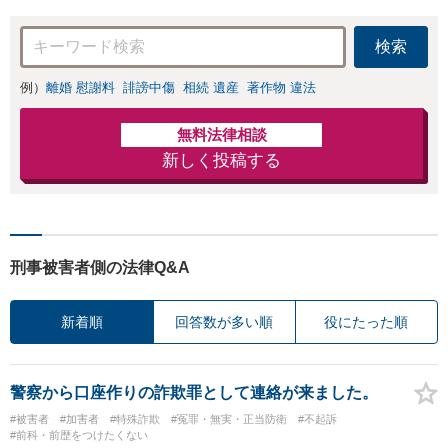
検索
例）
離婚 慰謝料
誹謗中傷
相続 遺産
著作物 違法
無料法律相談
新しく投稿する
刑事被害者側の法律Q&A
新着順
回答数が多い順
役にたった順
警察から口座作りの詐欺罪として連絡が来ました。
#被害者
#加害者
#特殊詐欺
#冤罪・無実・正当防衛
#不起訴
#前科・前歴をつけたくない