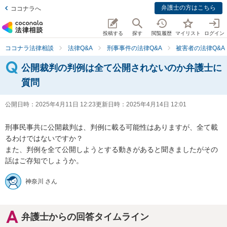
弁護士の方はこちら
ココナラへ
投稿する
探す
閲覧履歴
マイリスト
ログイン
ココナラ法律相談
法律Q&A
刑事事件の法律Q&A
被害者の法律Q&A
公開裁判の判例は全て公開されないのか弁護士に
質問
公開日時：
2025年4月11日 12:23
更新日時：
2025年4月14日 12:01
刑事民事共に公開裁判は、判例に載る可能性はありますが、全て載
るわけではないですか？

また、判例を全て公開しようとする動きがあると聞きましたがその
話はご存知でしょうか。
神奈川 さん
弁護士からの回答タイムライン