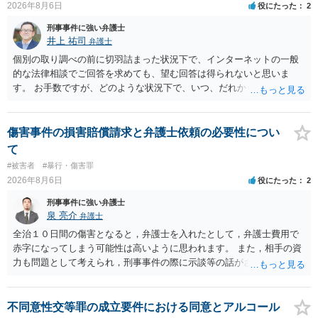
2026年8月6日
役にたった
2
刑事事件に強い弁護士
井上 祐司
弁護士
個別の取り調べの前に切羽詰まった状況下で、インターネットの一般
的な法律相談でご回答を求めても、望む回答は得られないと思いま
す。 お手数ですが、どのような状況下で、いつ、だれからどのような
経緯で口座の提供を頼まれ開設したか、それによる詐欺等の収益がど
の程度だと聞いているのかということについて、お近くで詳細な法律
相談を受けられたうえで対処方法を探された方がよいと思われます。
傷害事件の損害賠償請求と弁護士依頼の必要性につい
一般論でいえば、任意取り調べの場合、ＩＣレコーダーを持参して取
て
り調べ内容を録音することは必須だと考えます。
#被害者
#暴行・傷害罪
2026年8月6日
役にたった
2
刑事事件に強い弁護士
泉 亮介
弁護士
全治１０日間の傷害となると，弁護士を入れたとして，弁護士費用で
赤字になってしまう可能性は高いように思われます。 また，相手の資
力も問題として考えられ，刑事事件の際に示談等の話がされなかった
のであれば，資力がなく回収ができないというリスクもあるでしょ
う。
不同意性交等罪の成立要件における同意とアルコール