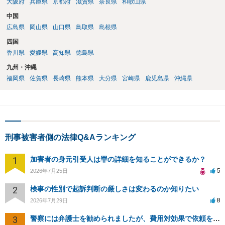
大阪府
兵庫県
京都府
滋賀県
奈良県
和歌山県
中国
広島県
岡山県
山口県
鳥取県
島根県
四国
香川県
愛媛県
高知県
徳島県
九州・沖縄
福岡県
佐賀県
長崎県
熊本県
大分県
宮崎県
鹿児島県
沖縄県
刑事被害者側の法律Q&Aランキング
1
加害者の身元引受人は罪の詳細を知ることができるか？
5
2026年7月25日
2
検事の性別で起訴判断の厳しさは変わるのか知りたい
8
2026年7月29日
3
警察には弁護士を勧められましたが、費用対効果で依頼をすることを躊躇しています。