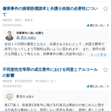
の程度だと聞いているのかということについて、お近くで詳細な法律
相談を受けられたうえで対処方法を探された方がよいと思われます。
傷害事件の損害賠償請求と弁護士依頼の必要性につい
一般論でいえば、任意取り調べの場合、ＩＣレコーダーを持参して取
て
り調べ内容を録音することは必須だと考えます。
#被害者
#暴行・傷害罪
2026年8月6日
役にたった
2
刑事事件に強い弁護士
泉 亮介
弁護士
全治１０日間の傷害となると，弁護士を入れたとして，弁護士費用で
赤字になってしまう可能性は高いように思われます。 また，相手の資
力も問題として考えられ，刑事事件の際に示談等の話がされなかった
のであれば，資力がなく回収ができないというリスクもあるでしょ
う。
不同意性交等罪の成立要件における同意とアルコール
の影響
#被害者
#不同意性交罪
#不同意わいせつ
2026年8月5日
役にたった
1
匿名A
弁護士
第177条 1 前条第1項各号に掲げる行為又は事由その他これらに類す
る行為又は事由により、同意しない意思を形成し、表明し若しくは全