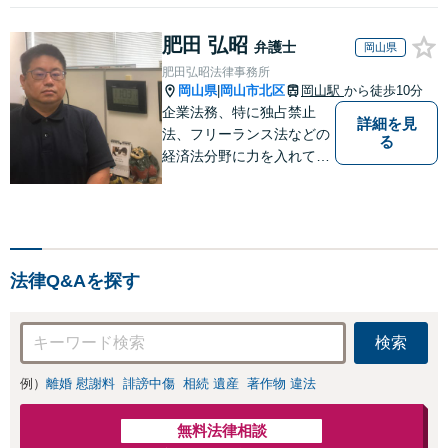
肥田 弘昭
弁護士
岡山県
肥田弘昭法律事務所
岡山県
岡山市北区
岡山駅
から徒歩10分
|
企業法務、特に独占禁止
詳細を見
法、フリーランス法などの
る
経済法分野に力を入れてい
ます！！！
法律Q&Aを探す
検索
例）
離婚 慰謝料
誹謗中傷
相続 遺産
著作物 違法
無料法律相談