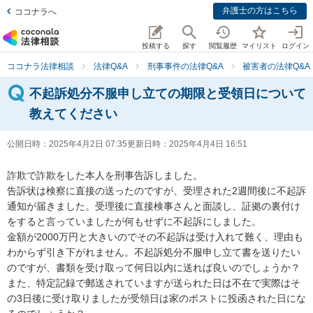
弁護士の方はこちら
ココナラへ
投稿する
探す
閲覧履歴
マイリスト
ログイン
ココナラ法律相談
法律Q&A
刑事事件の法律Q&A
被害者の法律Q&A
不起訴処分不服申し立ての期限と受領日について
教えてください
公開日時：
2025年4月2日 07:35
更新日時：
2025年4月4日 16:51
詐欺で詐欺をした本人を刑事告訴しました。

告訴状は検察に直接の送ったのですが、受理された2週間後に不起訴
通知が届きました。受理後に直接検事さんと面談し、証拠の裏付け
をすると言っていましたが何もせずに不起訴にしました。

金額が2000万円と大きいのでその不起訴は受け入れて難く、理由も
わからず引き下がれません。不起訴処分不服申し立て書を送りたい
のですが、書類を受け取って何日以内に送れば良いのでしょうか？

また、特定記録で郵送されていますが送られた日は不在で実際はそ
の3日後に受け取りましたが受領日は家のポストに投函された日にな