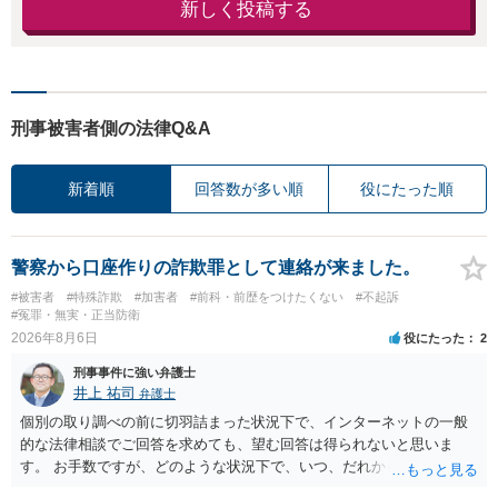
新しく投稿する
刑事被害者側の法律Q&A
新着順
回答数が多い順
役にたった順
警察から口座作りの詐欺罪として連絡が来ました。
#被害者
#特殊詐欺
#加害者
#前科・前歴をつけたくない
#不起訴
#冤罪・無実・正当防衛
2026年8月6日
役にたった
2
刑事事件に強い弁護士
井上 祐司
弁護士
個別の取り調べの前に切羽詰まった状況下で、インターネットの一般
的な法律相談でご回答を求めても、望む回答は得られないと思いま
す。 お手数ですが、どのような状況下で、いつ、だれからどのような
経緯で口座の提供を頼まれ開設したか、それによる詐欺等の収益がど