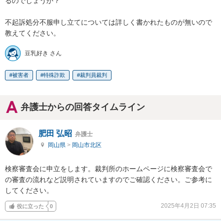
るのでしょうか？

不起訴処分不服申し立てについては詳しく書かれたものが無いので
教えてください。
豆乳好き さん
被害者
特殊詐欺
裁判員裁判
弁護士からの回答タイムライン
肥田 弘昭
弁護士
岡山県
>
岡山市北区
検察審査会に申立をします。裁判所のホームページに検察審査会で
の審査の流れなど説明されていますのでご確認ください。ご参考に
してください。
2025年4月2日 07:35
役に立った
0