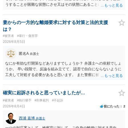
うすることが困難な状態にさせ又はその状態にあることに乗じて、性
交、肛門性交、口腔性交又は膣若しくは肛門に身体の一部（陰茎を除
く。）若しくは物を挿入する行為であってわいせつなもの（以下この
条及び第179条第2項において「性交等」という。）をした者は、婚姻
妻からの一方的な離婚要求に対する対策と法的支援
関係の有無にかかわらず、5年以上の有期拘禁刑に処する。 第176条 1
は？
次に掲げる行為又は事由その他これらに類する行為又は事由により、
#被害者
#暴行・傷害罪
同意しない意思を形成し、表明し若しくは全うすることが困難な状態
2026年8月5日
にさせ又はその状態にあることに乗じて、わいせつな行為をした者
は、婚姻関係の有無にかかわらず、6月以上10年以下の拘禁刑に処す
匿名A
弁護士
る。 ③アルコール若しくは薬物を摂取させること又はそれらの影響が
あること。 以上の通りですから、アルコール摂取だけでなく、「同意
なにか有効な打開策などありますでしょうか？ 弁護士への依頼でしょ
しない意思を形成し、表明し若しくは全うすることが困難な状態」で
うか。 早い段階で、反論を組み立てて、認否で自白にならないように
あることが必要です。
工夫して対処する必要があると思います。 また警察に被害届を出すと
して、なんとか受理してもらうための方策などありますでしょうか？
告訴状を作って証拠をそろえて出すことでしょう。
確実に起訴されると思っていましたが…
#被害者
#執行猶予
#刑事裁判
#不起訴
2026年8月4日
役にたった
2
西浦 嘉博
弁護士
一つの対応案として、検察官に対して、ご自身の離婚に対する意向、