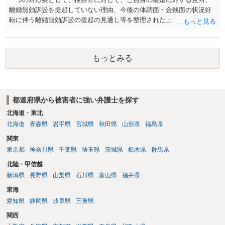
離婚無効訴訟を提起していない理由、今後の体調面・金銭面の状況好
転に伴う離婚無効訴訟の提起の見通し等を整理された上で、書面とし
て提出されることを検討されてみてはいかがでしょうか。 少なくとも
検察官の処分判断の際、相談者さんの意向を示す証拠の一つとして位
置づけられる様に思われます。 より詳細についてお聞きになりたい場
もっとみる
合、最寄りの法律事務所での相談を検討ください
都道府県から被害者に強い弁護士を探す
北海道・東北
北海道
青森県
岩手県
宮城県
秋田県
山形県
福島県
関東
東京都
神奈川県
千葉県
埼玉県
茨城県
栃木県
群馬県
北陸・甲信越
新潟県
長野県
山梨県
石川県
富山県
福井県
東海
愛知県
静岡県
岐阜県
三重県
関西