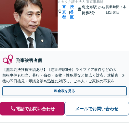
ミカタ弁護士法人 東京事務所
東
渋
恵比寿駅
から
営業時間：本
京
谷
|
日定休日
徒歩8分
都
区
刑事被害者側
【無罪判決獲得実績あり】【恵比寿駅8分】ライブドア事件などの大
規模事件も担当。暴行・窃盗・薬物・性犯罪など幅広く対応。逮捕直
後の即日接見・示談交渉も迅速に対応し、ご本人・ご家族の不安を最
小限に抑えます。【初回相談可能】【WEB面談可能】
料金表を見る
電話でお問い合わせ
メールでお問い合わせ