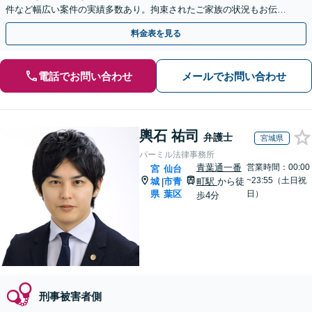
件など幅広い案件の実績多数あり。拘束されたご家族の状況もお伝え
します。【初回面談無料】【土日・夜間対応可】
料金表を見る
電話でお問い合わせ
メールでお問い合わせ
輿石 祐司
弁護士
宮城県
パーミル法律事務所
青葉通一番
営業時間：00:00
宮
仙台
~23:55（土日祝
城
市青
町駅
から徒
|
県
葉区
日）
歩4分
刑事被害者側