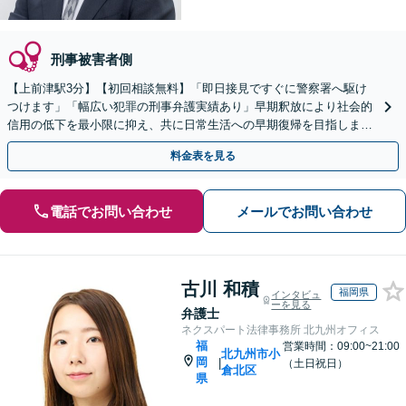
刑事被害者側
【上前津駅3分】【初回相談無料】「即日接見ですぐに警察署へ駆け
つけます」「幅広い犯罪の刑事弁護実績あり」早期釈放により社会的
信用の低下を最小限に抑え、共に日常生活への早期復帰を目指しまし
ょう「被害者からのご相談にも対応」【休日・夜間相談可】
料金表を見る
電話でお問い合わせ
メールでお問い合わせ
古川 和積
福岡県
インタビュ
ーを見る
弁護士
ネクスパート法律事務所 北九州オフィス
福
営業時間：09:00~21:00
北九州市小
岡
|
（土日祝日）
倉北区
県