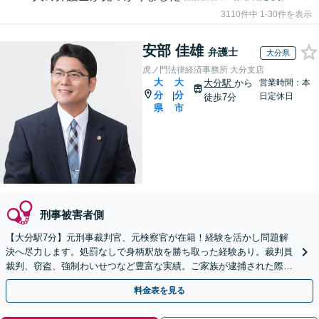
3110件中 1-30件を表示
安部 佳雄
弁護士
大分県
虎ノ門法律経済事務所 大分支店
大
大
大分駅
から
営業時間：本
分
分
|
日定休日
徒歩7分
県
市
刑事被害者側
【大分駅7分】元刑事裁判官、元検察官が在籍！経験を活かし問題解
決へ尽力します。処罰なしで身柄釈放を勝ち取った経験あり。裁判員
裁判、窃盗、強制わいせつなど豊富な実績。ご家族が逮捕された際も
お任せください。【初回面談無料】【夜間対応可】
料金表を見る