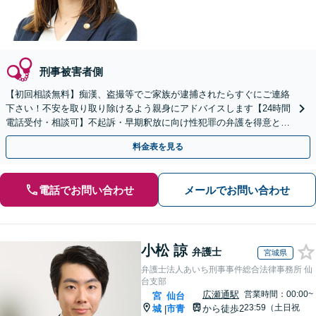
刑事被害者側
【初回相談無料】痴漢、盗撮等でご家族が逮捕されたらすぐにご連絡
下さい！不安を取り取り除けるよう親身にアドバイスします【24時間
電話受付・相談可】不起訴・早期釈放に向け性犯罪の弁護を得意とす
る経験豊富な弁護士がスピード対応！【最短即日対応可】
料金表を見る
電話でお問い合わせ
メールでお問い合わせ
小松 諒
弁護士
宮城県
弁護士法人あいち刑事事件総合法律事務所 仙
台支部
広瀬通駅
営業時間：00:00~
宮
仙台
23:59（土日祝
城
市青
から徒歩2
|