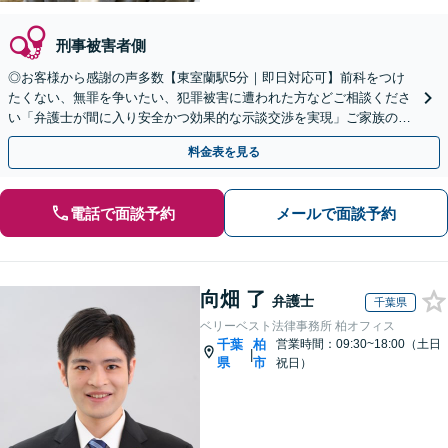
刑事被害者側
◎お客様から感謝の声多数【東室蘭駅5分｜即日対応可】前科をつけ
たくない、無罪を争いたい、犯罪被害に遭われた方などご相談くださ
い「弁護士が間に入り安全かつ効果的な示談交渉を実現」ご家族の方
へ／逮捕の連絡を受けたらすぐにご連絡を【夜間相談可】
料金表を見る
電話で面談予約
メールで面談予約
向畑 了
弁護士
千葉県
ベリーベスト法律事務所 柏オフィス
千葉
柏
営業時間：09:30~18:00（土日
|
県
市
祝日）