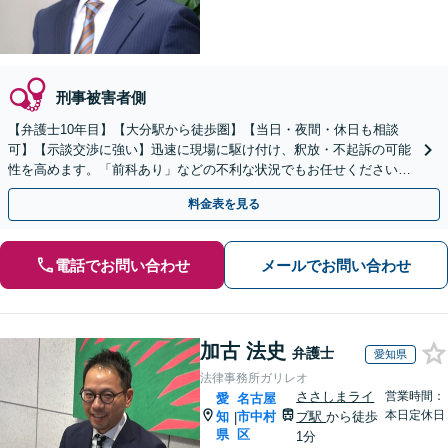
刑事被害者側
【弁護士10年目】【大分駅から徒歩圏】【当日・夜間・休日も相談
可】【示談交渉に強い】迅速に現場に駆け付け、釈放・不起訴の可能
性を高めます。「前科あり」などの不利な状況でもお任せください！
ご依頼人へのこまめな報告は「強い安心感がある」と定評
料金表を見る
電話でお問い合わせ
メールでお問い合わせ
加古 法史
弁護士
愛知県
法律事務所ガリレオ
ささしまライ
営業時間：
愛
名古屋
本日定休日
知
市中村
ブ駅
から徒歩
|
県
区
1分