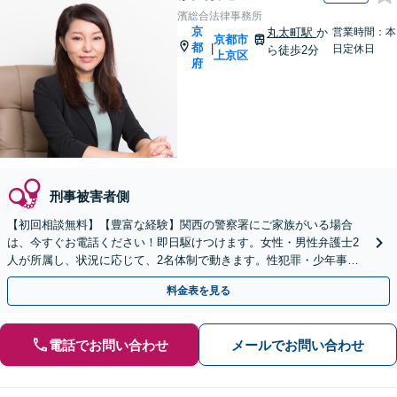
濱総合法律事務所
京
丸太町駅
か
営業時間：本
京都市
都
|
日定休日
ら徒歩2分
上京区
府
刑事被害者側
【初回相談無料】【豊富な経験】関西の警察署にご家族がいる場合
は、今すぐお電話ください！即日駆けつけます。女性・男性弁護士2
人が所属し、状況に応じて、2名体制で動きます。性犯罪・少年事件
など【完全個室】【休日・夜間は要相談】【丸太町駅3分】
料金表を見る
電話でお問い合わせ
メールでお問い合わせ