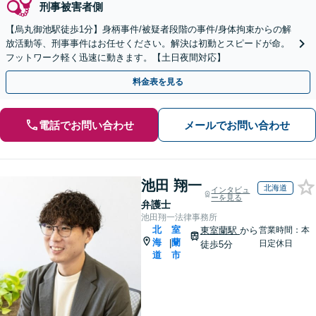
刑事被害者側
【烏丸御池駅徒歩1分】身柄事件/被疑者段階の事件/身体拘束からの解
放活動等、刑事事件はお任せください。解決は初動とスピードが命。
フットワーク軽く迅速に動きます。【土日夜間対応】
料金表を見る
電話でお問い合わせ
メールでお問い合わせ
池田 翔一
北海道
インタビュ
ーを見る
弁護士
池田翔一法律事務所
北
室
東室蘭駅
から
営業時間：本
海
蘭
|
日定休日
徒歩5分
道
市