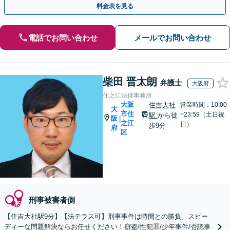
料金表を見る
電話でお問い合わせ
メールでお問い合わせ
柴田 晋太朗
弁護士
大阪府
住之江法律事務所
大阪
住吉大社
営業時間：10:00
大
市住
~23:59（土日祝
駅
から徒
阪
|
之江
日）
歩9分
府
区
刑事被害者側
【住吉大社駅9分】【法テラス可】刑事事件は時間との勝負。スピー
ディーな問題解決ならお任せください！窃盗/性犯罪/少年事件/否認事