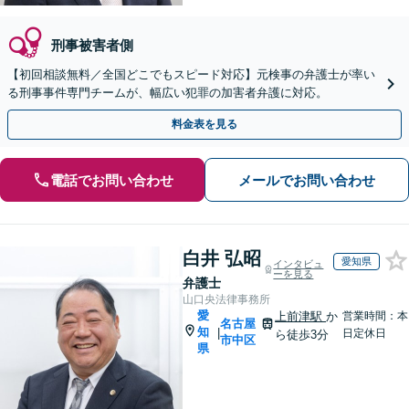
刑事被害者側
【初回相談無料／全国どこでもスピード対応】元検事の弁護士が率い
る刑事事件専門チームが、幅広い犯罪の加害者弁護に対応。
料金表を見る
電話でお問い合わせ
メールでお問い合わせ
白井 弘昭
愛知県
インタビュ
ーを見る
弁護士
山口央法律事務所
愛
上前津駅
か
営業時間：本
名古屋
知
|
日定休日
ら徒歩3分
市中区
県