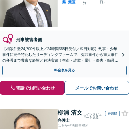
県
葉区
日）
分
刑事被害者側
【相談件数24,700件以上／24時間365日受付／即日対応】刑事・少年
事件に完全特化したリーディングファームで、冤罪事件から重大事件
の弁護まで豊富な経験と解決実績！窃盗・詐欺・暴行・傷害・痴漢・
盗撮・薬物犯罪など幅広い分野に対応可能です！
料金表を見る
電話でお問い合わせ
メールでお問い合わせ
柳浦 清文
香川県
インタビュ
ーを見る
弁護士
はるかぜ法律事務所