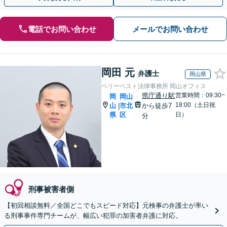
電話でお問い合わせ
メールでお問い合わせ
岡田 元
弁護士
岡山県
ベリーベスト法律事務所 岡山オフィス
県庁通り駅
営業時間：09:30~
岡
岡山
18:00（土日祝
山
市北
から徒歩7
|
県
区
日）
分
刑事被害者側
【初回相談無料／全国どこでもスピード対応】元検事の弁護士が率い
る刑事事件専門チームが、幅広い犯罪の加害者弁護に対応。