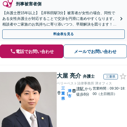
刑事被害者側
【弁護士歴15年以上】【岸和田駅3分】被害者が女性の場合、同性で
ある女性弁護士が対応することで交渉を円滑に進めやすくなります。
相談者やご家族のお気持ちに寄り添いつつ、早期解決を図ります！わ
いせつ事件の示談交渉、少年事件など【分割払い可】
料金表を見る
電話でお問い合わせ
メールでお問い合わせ
大屋 亮介
弁護士
三重県
ベリーベスト法律事務所 津オフィス
三
津駅
から
営業時間：09:30~18:
津
重
|
00（土日祝日）
徒歩8分
市
県