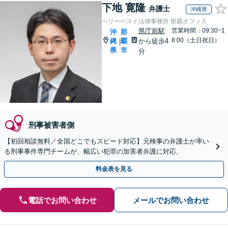
下地 寛隆
弁護士
沖縄県
ベリーベスト法律事務所 那覇オフィス
県庁前駅
営業時間：09:30~1
沖
那
8:00（土日祝日）
縄
覇
から徒歩4
|
県
市
分
刑事被害者側
【初回相談無料／全国どこでもスピード対応】元検事の弁護士が率い
る刑事事件専門チームが、幅広い犯罪の加害者弁護に対応。
料金表を見る
電話でお問い合わせ
メールでお問い合わせ