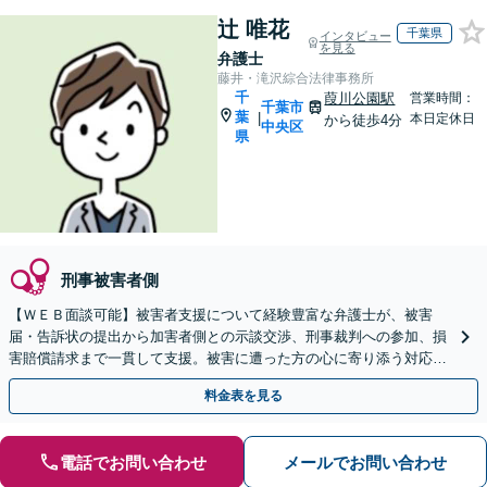
辻 唯花
千葉県
インタビュー
を見る
弁護士
藤井・滝沢綜合法律事務所
千
葭川公園駅
営業時間：
千葉市
葉
|
本日定休日
から徒歩4分
中央区
県
刑事被害者側
【ＷＥＢ面談可能】被害者支援について経験豊富な弁護士が、被害
届・告訴状の提出から加害者側との示談交渉、刑事裁判への参加、損
害賠償請求まで一貫して支援。被害に遭った方の心に寄り添う対応を
徹底しています。一人で抱え込まず、まずはご相談ください。
料金表を見る
電話でお問い合わせ
メールでお問い合わせ