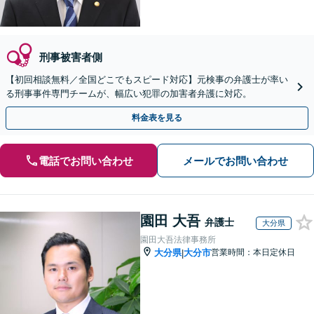
刑事被害者側
【初回相談無料／全国どこでもスピード対応】元検事の弁護士が率い
る刑事事件専門チームが、幅広い犯罪の加害者弁護に対応。
料金表を見る
電話でお問い合わせ
メールでお問い合わせ
園田 大吾
弁護士
大分県
園田大吾法律事務所
大分県
大分市
営業時間：本日定休日
|