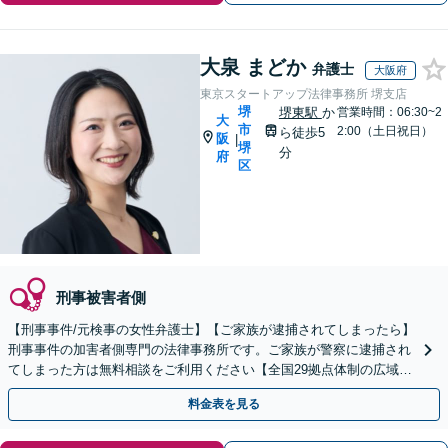
大泉 まどか
弁護士
大阪府
東京スタートアップ法律事務所 堺支店
堺
堺東駅
か
営業時間：06:30~2
大
市
2:00（土日祝日）
ら徒歩5
阪
|
堺
分
府
区
刑事被害者側
【刑事事件/元検事の女性弁護士】【ご家族が逮捕されてしまったら】
刑事事件の加害者側専門の法律事務所です。ご家族が警察に逮捕され
てしまった方は無料相談をご利用ください【全国29拠点体制の広域対
応】【弁護士待機中/当日中の電話相談可(予約制)】
料金表を見る