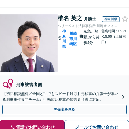
椎名 英之
弁護士
神奈川県
ベリーベスト法律事務所 川崎オフィス
神
京急川崎
営業時間：09:30
川崎
奈
~18:00（土日祝
駅
から徒
市川
|
川
日）
歩4分
崎区
県
刑事被害者側
【初回相談無料／全国どこでもスピード対応】元検事の弁護士が率い
る刑事事件専門チームが、幅広い犯罪の加害者弁護に対応。
料金表を見る
電話でお問い合わせ
メールでお問い合わせ