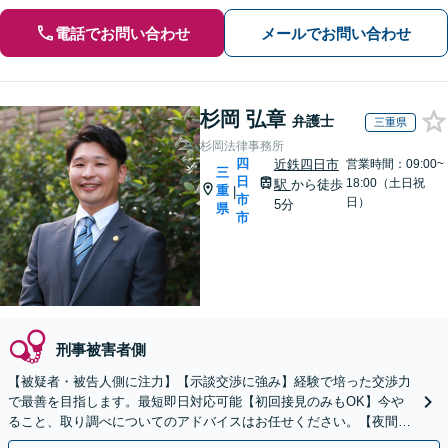
電話でお問い合わせ
メールでお問い合わせ
杉岡 弘章
弁護士
三重県
杉岡法律事務所
四
近鉄四日市
営業時間：09:00~
三
日
18:00（土日祝
駅
から徒歩
重
|
市
日）
5分
県
市
刑事被害者側
【被疑者・被告人側に注力】【示談交渉に強み】経験で培った交渉力
で最善を目指します。最短即日対応可能【初回接見のみもOK】今や
ること、取り調べについてのアドバイスはお任せください。【夜間／
休日対応】