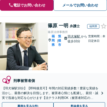
電話でお問い合わせ
メールでお問い合わせ
篠原 一明
弁護士
福岡県
篠原法律事務所
福
筑
羽犬塚駅
から
営業時間：本
岡
後
|
日定休日
徒歩10分
県
市
刑事被害者側
【羽犬塚駅10分】【即時接見可】年間の対応実績多数！豊富な実績を
活かし、最善の解決を目指します。被害者心情にも配慮し、親切・誠
実で迅速な対応を心がけます【法テラス利用OK（被害者対応の
み）】【当日・休日・夜間相談OK】
事例を見る(1件)
料金表を見る