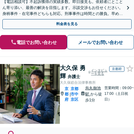
【電話相談可】不起訴獲得の実績多数。即日接見も。依頼者にとこと
ん寄り添い、最善の解決を目指します。示談交渉もお任せください。
身柄事件・在宅事件どちらも対応。刑事事件は時間との勝負。早めに
ご相談ください【夜間・休日対応】
料金表を見る
電話でお問い合わせ
メールでお問い合わせ
大久保 勇
京都府
インタビュ
ーを見る
輝
弁護士
大久保総合法律事務所
烏丸御池
営業時間：09:00~
京
京都
17:00（土日祝
都
市中
駅
から徒
|
府
京区
日）
歩1分