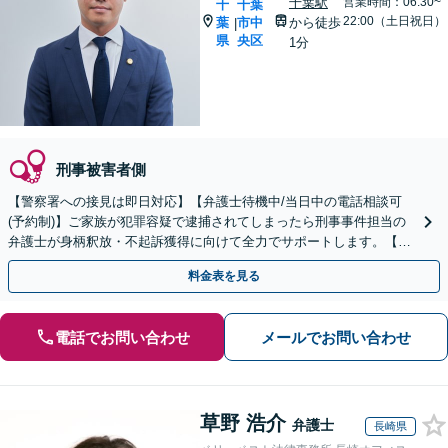
千葉駅
営業時間：06:30~
千
千葉
22:00（土日祝日）
葉
市中
から徒歩
|
県
央区
1分
刑事被害者側
【警察署への接見は即日対応】【弁護士待機中/当日中の電話相談可
(予約制)】ご家族が犯罪容疑で逮捕されてしまったら刑事事件担当の
弁護士が身柄釈放・不起訴獲得に向けて全力でサポートします。【毎
月100名以上の相談実績】【千葉県対応】
料金表を見る
電話でお問い合わせ
メールでお問い合わせ
草野 浩介
弁護士
長崎県