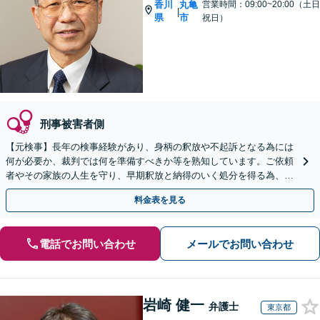
香川
丸亀
営業時間：09:00~20:00（土日
|
県
市
祝日）
刑事被害者側
【元検事】長年の検事経験があり、身柄の釈放や不起訴となる為には
何が必要か、裁判では何を準備すべきか等を熟知しています。ご依頼
者やその家族の人生を守り、早期釈放と納得のいく処分を得る為、こ
れまでの経験と知見を最大限に生かし、真摯に弁護します。
料金表を見る
電話でお問い合わせ
メールでお問い合わせ
岩崎 健一
弁護士
東京都