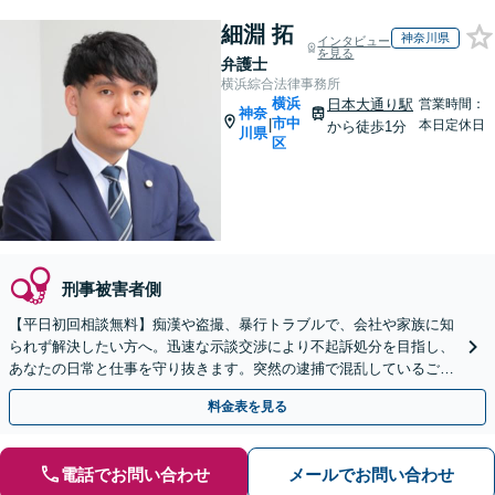
細淵 拓
神奈川県
インタビュー
を見る
弁護士
横浜綜合法律事務所
横浜
日本大通り駅
営業時間：
神奈
市中
|
本日定休日
から徒歩1分
川県
区
刑事被害者側
【平日初回相談無料】痴漢や盗撮、暴行トラブルで、会社や家族に知
られず解決したい方へ。迅速な示談交渉により不起訴処分を目指し、
あなたの日常と仕事を守り抜きます。突然の逮捕で混乱しているご家
族からのご相談も対応可能です。
料金表を見る
電話でお問い合わせ
メールでお問い合わせ