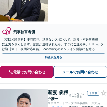
刑事被害者側
【初回相談無料】即時接見、迅速なレスポンスで、釈放・不起訴獲得
に全力を尽くします。家族が逮捕されたら、すぐにご連絡を。LINEも
歓迎【休日・夜間対応可能】 Zoom等でのオンライン面談にも対応し
ます【メールでの予約、問い合わせ可能】
料金表を見る
電話でお問い合わせ
メールでお問い合わせ
新妻 俊稀
千葉県
インタビュ
ーを見る
弁護士
東京スタートアップ法律事務所 千葉支店