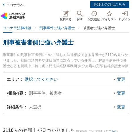
弁護士の方はこちら
ココナラへ
投稿する
探す
閲覧履歴
マイリスト
ログイン
ココナラ法律相談
刑事事件に強い弁護士
被害者に強い弁護士
刑事被害者側に強い弁護士
刑事事件の刑事被害者側について詳しく法律相談できる弁護士が3110名見つか
りました。初回面談無料や休日面談に対応している弁護士、解決事例を持つ弁
護士なども掲載中。特に虎ノ門法律経済事務所 大分支店の安部 佳雄弁護士や篠
原法律事務所の篠原 一明弁護士、ベリーベスト法律事務所 岡山オフィスの岡田
元弁護士のプロフィール情報や弁護士費用、強みなどが注目されています。東
エリア
選択してください
変更
京や大阪、名古屋といった大都市圏の弁護士から福岡、札幌、仙台といった中
核都市まで幅広く弁護士事務所を掲載。こんな法律相談をお持ちの方は是非ご
相談内容
刑事事件、被害者
変更
利用ください。『東京都内で土日や夜間に発生した刑事被害者側のトラブルを
今すぐに弁護士に相談したい』『刑事被害者側のトラブル解決の実績豊富な大
阪の弁護士を検索したい』『初回相談無料で被害者の問題を法律相談できる名
詳細条件
未選択
変更
古屋市内の弁護士に相談予約したい』などでお困りの相談者さんにおすすめで
す。
3110
人の弁護士が見つかりました
(検索結果について詳しくは
こちら
)