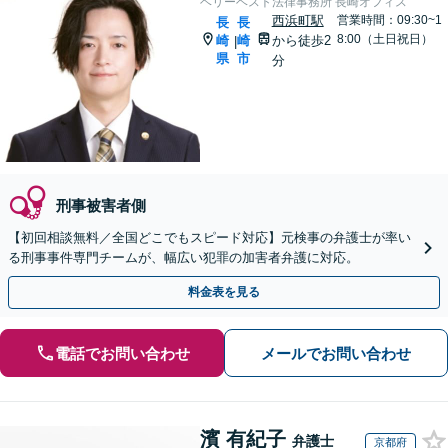
ベリーベスト法律事務所 長崎オフィス
西浜町駅
営業時間：09:30~1
長
長
8:00（土日祝日）
崎
崎
から徒歩2
|
県
市
分
刑事被害者側
【初回相談無料／全国どこでもスピード対応】元検事の弁護士が率い
る刑事事件専門チームが、幅広い犯罪の加害者弁護に対応。
料金表を見る
電話でお問い合わせ
メールでお問い合わせ
濱 有紀子
弁護士
京都府