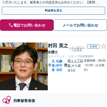
う尽力いたします。被害者との示談交渉もお任せください。【夜間・
休日対応可】【完全個室で相談】
料金表を見る
電話でお問い合わせ
メールでお問い合わせ
村田 英之
北海道
インタビュ
ーを見る
弁護士
ユナイテッド・コモンズ法律事務所
西１１丁目
営業時間：09:00
北
札幌
~21:00（土日祝
海
市中
駅
から徒
|
道
央区
日）
歩1分
刑事被害者側