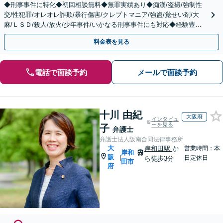
◆刑事事件に特化◆初回相談無料◆無罪実績あり◆痴漢/盗撮/強制性
交/性犯罪/オレオレ詐欺/暴行傷害/クレプトマニア/強盗/覚せい剤/大
麻/ＬＳＤ/殺人/放火/少年事件/いかなる刑事事件にも対応◆経験豊富
◆まずはご相談下さい。
料金表を見る
電話で面談予約
メールで面談予約
十川 由紀
大阪府
インタビュ
ーを見る
子
弁護士
弁護士法人阪南合同法律事務所
大
岸和田駅
か
営業時間：本
岸和
阪
|
日定休日
ら徒歩3分
田市
府