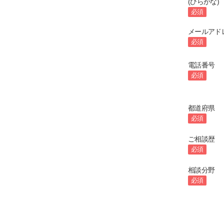
(ひらがな)
必須
メールアド
必須
電話番号
必須
都道府県
必須
ご相談歴
必須
相談分野
必須