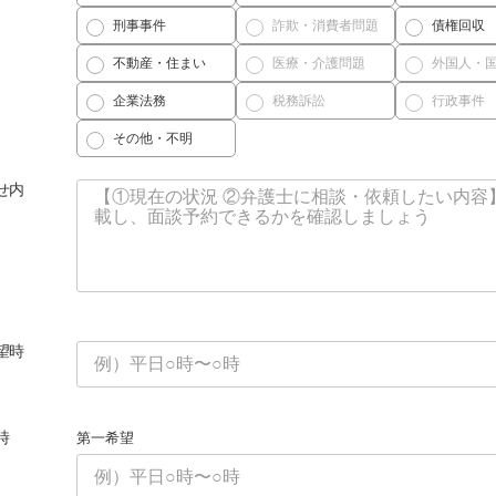
刑事事件
詐欺・消費者問題
債権回収
不動産・住まい
医療・介護問題
外国人・
企業法務
税務訴訟
行政事件
その他・不明
せ内
望時
時
第一希望