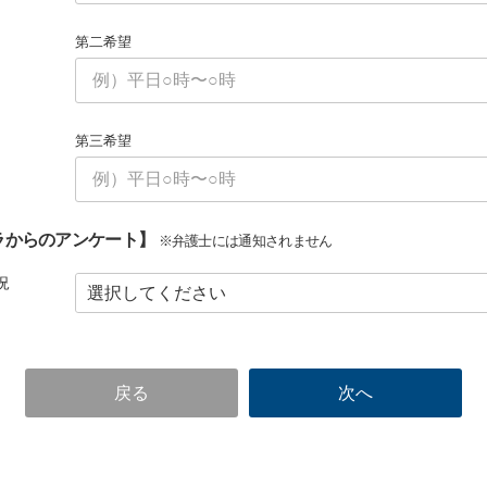
第二希望
第三希望
ラからのアンケート】
※弁護士には通知されません
況