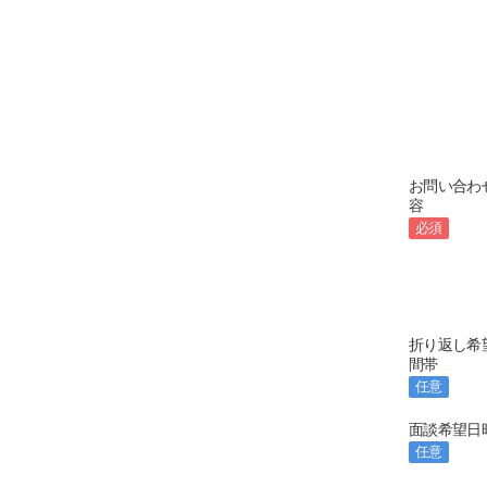
お問い合わ
容
必須
折り返し希
間帯
任意
面談希望日
任意