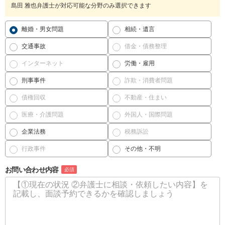
島田 雅也弁護士が対応可能な分野のみ選択できます
離婚・男女問題
相続・遺言
交通事故
借金・債務整理
インターネット
労働・雇用
刑事事件
詐欺・消費者問題
債権回収
不動産・住まい
医療・介護問題
外国人・国際問題
企業法務
税務訴訟
行政事件
その他・不明
お問い合わせ内容
必須