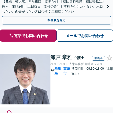
【各線『横浜駅』きた東口、徒歩7分】【初回無料相談｜初回接見1万
円～｜電話24H｜土日祝日（受付のみ）】前科を付けたくない、示談
したい、面会がしたい方は今すぐご相談ください
料金表を見る
電話でお問い合わせ
メールでお問い合わせ
瀬戸 章雅
弁護士
群馬県
ベリーベスト法律事務所 高崎オフィス
群馬
高崎
営業時間：09:30~18:00（土日
|
県
市
祝日）