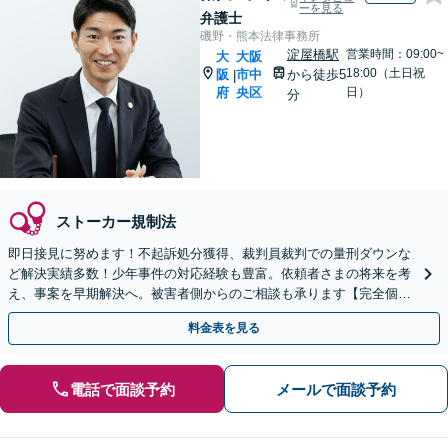
ーを見る
弁護士
磯野・熊本法律事務所
淀屋橋駅
営業時間：09:00~
大
大阪
18:00（土日祝
阪
市中
から徒歩5
|
府
央区
日）
分
ストーカー規制法
即日接見に努めます！不起訴処分獲得、裁判員裁判での量刑ダウンな
ど解決実績多数！少年事件の対応経験も豊富。依頼者さまの将来を考
え、事案を早期解決へ。被害者側からのご相談も承ります【完全個室
対応】
料金表を見る
電話で面談予約
メールで面談予約