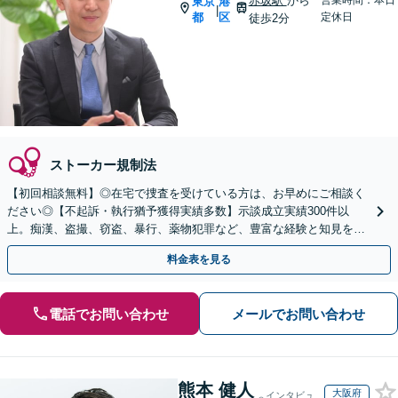
赤坂駅
から
営業時間：本日
東京
港
|
都
区
定休日
徒歩2分
ストーカー規制法
【初回相談無料】◎在宅で捜査を受けている方は、お早めにご相談く
ださい◎【不起訴・執行猶予獲得実績多数】示談成立実績300件以
上。痴漢、盗撮、窃盗、暴行、薬物犯罪など、豊富な経験と知見を活
かし、将来を見据え総合的にサポート【赤坂駅2分】
料金表を見る
電話でお問い合わせ
メールでお問い合わせ
熊本 健人
大阪府
インタビュ