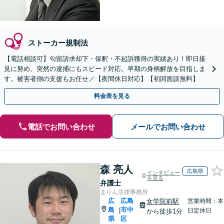
ストーカー規制法
【電話相談可】勾留請求却下・保釈・不起訴獲得の実績あり！即日接
見に努め、突然の逮捕にもスピード対応。早期の身柄解放を目指しま
す。被害者側の支援もお任せ／【夜間休日対応】【初回面談無料】
料金表を見る
電話でお問い合わせ
メールでお問い合わせ
森 亮人
広島県
インタビュー
を見る
弁護士
まりん法律事務所
広
広島
女学院前駅
営業時間：本
島
市中
|
日定休日
から徒歩1分
県
区