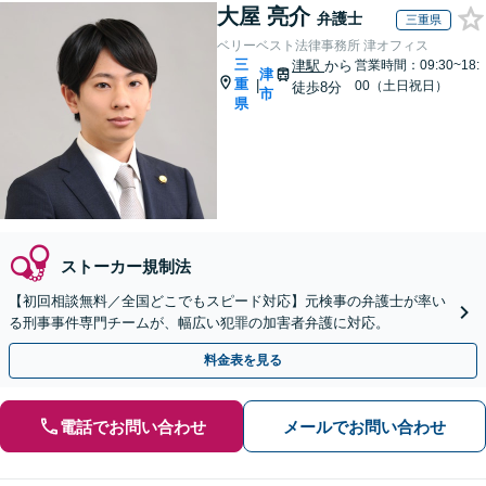
大屋 亮介
弁護士
三重県
ベリーベスト法律事務所 津オフィス
三
津駅
から
営業時間：09:30~18:
津
重
|
00（土日祝日）
徒歩8分
市
県
ストーカー規制法
【初回相談無料／全国どこでもスピード対応】元検事の弁護士が率い
る刑事事件専門チームが、幅広い犯罪の加害者弁護に対応。
料金表を見る
電話でお問い合わせ
メールでお問い合わせ