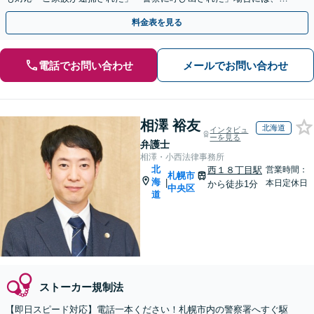
早めにご相談ください
料金表を見る
電話でお問い合わせ
メールでお問い合わせ
相澤 裕友
北海道
インタビュ
ーを見る
弁護士
相澤・小西法律事務所
北
西１８丁目駅
営業時間：
札幌市
海
|
本日定休日
から徒歩1分
中央区
道
ストーカー規制法
【即日スピード対応】電話一本ください！札幌市内の警察署へすぐ駆