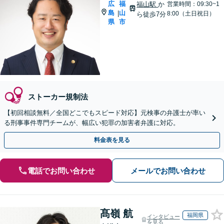
広
福
福山駅
か
営業時間：09:30~1
島
山
|
8:00（土日祝日）
ら徒歩7分
県
市
ストーカー規制法
【初回相談無料／全国どこでもスピード対応】元検事の弁護士が率い
る刑事事件専門チームが、幅広い犯罪の加害者弁護に対応。
料金表を見る
電話でお問い合わせ
メールでお問い合わせ
髙嶺 航
福岡県
インタビュー
を見る