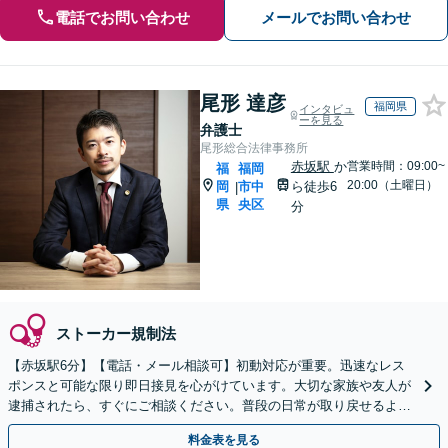
電話でお問い合わせ
メールでお問い合わせ
尾形 達彦
福岡県
インタビュ
ーを見る
弁護士
尾形総合法律事務所
赤坂駅
か
営業時間：09:00~
福
福岡
20:00（土曜日）
岡
市中
ら徒歩6
|
県
央区
分
ストーカー規制法
【赤坂駅6分】【電話・メール相談可】初動対応が重要。迅速なレス
ポンスと可能な限り即日接見を心がけています。大切な家族や友人が
逮捕されたら、すぐにご相談ください。普段の日常が取り戻せるよう
尽力します。【休日・夜間面談可】
料金表を見る