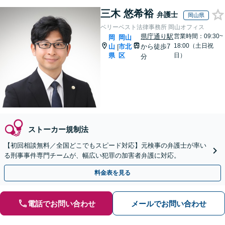
三木 悠希裕
弁護士
岡山県
ベリーベスト法律事務所 岡山オフィス
県庁通り駅
営業時間：09:30~
岡
岡山
18:00（土日祝
山
市北
から徒歩7
|
県
区
日）
分
ストーカー規制法
【初回相談無料／全国どこでもスピード対応】元検事の弁護士が率い
る刑事事件専門チームが、幅広い犯罪の加害者弁護に対応。
料金表を見る
電話でお問い合わせ
メールでお問い合わせ