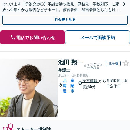
けつけます【示談交渉◎】示談交渉や接見、勤務先・学校対応、ご家
族への細やかな報告などサポート。被害者側、加害者側どちらも対応
可【秘密厳守】【WEB面談可】
料金表を見る
電話でお問い合わせ
メールで面談予約
池田 翔一
北海道
インタビュ
ーを見る
弁護士
池田翔一法律事務所
北
室
東室蘭駅
から
営業時間：本
海
蘭
|
日定休日
徒歩5分
道
市
ストーカー規制法