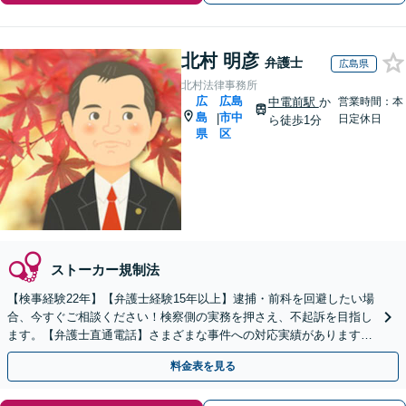
北村 明彦
弁護士
広島県
北村法律事務所
広
広島
中電前駅
か
営業時間：本
島
市中
|
日定休日
ら徒歩1分
県
区
ストーカー規制法
【検事経験22年】【弁護士経験15年以上】逮捕・前科を回避したい場
合、今すぐご相談ください！検察側の実務を押さえ、不起訴を目指し
ます。【弁護士直通電話】さまざまな事件への対応実績があります。
【秘密厳守】【中電前電停から徒歩1分】
料金表を見る