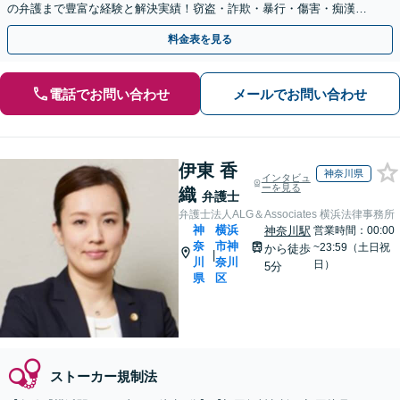
の弁護まで豊富な経験と解決実績！窃盗・詐欺・暴行・傷害・痴漢・
盗撮・薬物犯罪など幅広い分野に対応可能です！
料金表を見る
電話でお問い合わせ
メールでお問い合わせ
伊東 香
神奈川県
インタビュ
ーを見る
織
弁護士
弁護士法人ALG＆Associates 横浜法律事務所
神
横浜
神奈川駅
営業時間：00:00
奈
市神
~23:59（土日祝
から徒歩
|
川
奈川
日）
5分
県
区
ストーカー規制法