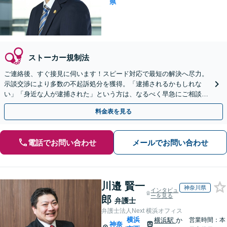
県
ストーカー規制法
ご連絡後、すぐ接見に伺います！スピード対応で最短の解決へ尽力。
示談交渉により多数の不起訴処分を獲得。「逮捕されるかもしれな
い」「身近な人が逮捕された」という方は、なるべく早急にご相談く
ださい【完全個室】【休日・夜間対応】【横浜駅8分】
料金表を見る
電話でお問い合わせ
メールでお問い合わせ
川邉 賢一
神奈川県
インタビュ
ーを見る
郎
弁護士
弁護士法人Next 横浜オフィス
横浜
横浜駅
か
営業時間：本
神奈