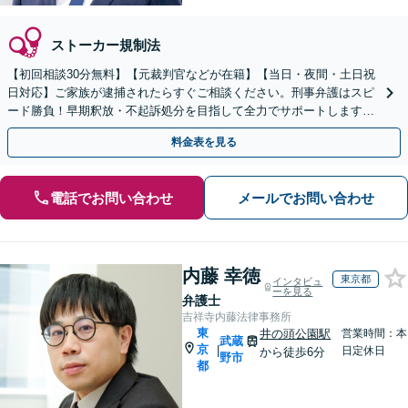
ストーカー規制法
【初回相談30分無料】【元裁判官などが在籍】【当日・夜間・土日祝
日対応】ご家族が逮捕されたらすぐご相談ください。刑事弁護はスピ
ード勝負！早期釈放・不起訴処分を目指して全力でサポートします。
【スピード対応】
料金表を見る
電話でお問い合わせ
メールでお問い合わせ
内藤 幸徳
東京都
インタビュ
ーを見る
弁護士
吉祥寺内藤法律事務所
東
井の頭公園駅
営業時間：本
武蔵
京
|
日定休日
から徒歩6分
野市
都