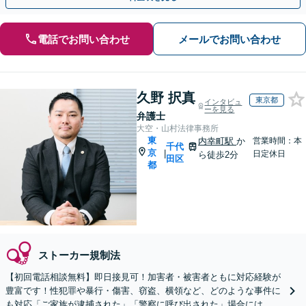
電話でお問い合わせ
メールでお問い合わせ
久野 択真
東京都
インタビュ
ーを見る
弁護士
大空・山村法律事務所
東
内幸町駅
か
営業時間：本
千代
京
|
日定休日
ら徒歩2分
田区
都
ストーカー規制法
【初回電話相談無料】即日接見可！加害者・被害者ともに対応経験が
豊富です！性犯罪や暴行・傷害、窃盗、横領など、どのような事件に
も対応「ご家族が逮捕された」「警察に呼び出された」場合には、お