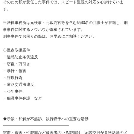
そのため私が受任した事件では、スピード重視の対応を心掛けていま
す。
当法律事務所は元検事・元裁判官等を含む約80名の弁護士が在籍し、刑
事事件に関するノウハウが蓄積されています。
刑事事件でお困りの際は、お早めにご相談ください。
◇重点取扱案件
・迷惑防止条例違反
・窃盗・万引き
・暴行・傷害
・詐欺行為
・道路交通法違反
・少年事件
・痴漢事件弁護 など
◆示談・和解が不起訴、執行猶予への重要な活動
━━━━━━━━━━━━━━━━━
窃盗・傷害・性犯罪など被害者のいる犯罪は、示談交渉が弁護活動のメ