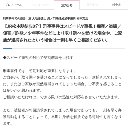
プロフィール
インタビュー
事例紹介
料金表
注力分野
刑事事件での強み | 湊 大地弁護士 虎ノ門法律経済事務所 松本支店
【JR松本駅徒歩8分】刑事事件はスピードが重視！痴漢／盗撮／
傷害／詐欺／少年事件などにより取り調べを受ける場合や、ご家
族が逮捕されたという場合は一刻も早くご相談ください。
◆スピード重視の対応で早期解決を目指す
━━━━━━━━━━━━━━━━━
刑事事件では、初期対応が重要になります。
ご自身が、取り調べを受けることになってしまった、逮捕されてしまっ
た、またはご家族が突然逮捕されてしまった場合、ご不安を感じること
は多いかと思われます。
ご相談いただければ、できる限りの迅速な対応をさせていただきます。
また、被疑者が勾留請求されてしまった場合であっても、一刻も早く弁
護活動をすることによって、早期に身柄を解放できる可能性も高くなり
ます。