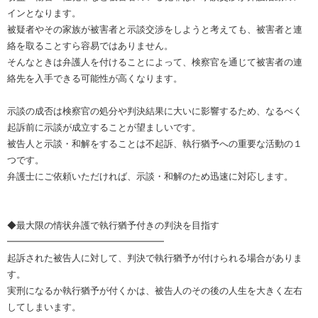
インとなります。
被疑者やその家族が被害者と示談交渉をしようと考えても、被害者と連
絡を取ることすら容易ではありません。
そんなときは弁護人を付けることによって、検察官を通じて被害者の連
絡先を入手できる可能性が高くなります。
示談の成否は検察官の処分や判決結果に大いに影響するため、なるべく
起訴前に示談が成立することが望ましいです。
被告人と示談・和解をすることは不起訴、執行猶予への重要な活動の１
つです。
弁護士にご依頼いただければ、示談・和解のため迅速に対応します。
◆最大限の情状弁護で執行猶予付きの判決を目指す
━━━━━━━━━━━━━━━━━
起訴された被告人に対して、判決で執行猶予が付けられる場合がありま
す。
実刑になるか執行猶予が付くかは、被告人のその後の人生を大きく左右
してしまいます。