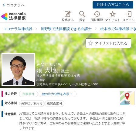
弁護士の方はこちら
ココナラへ
投稿する
探す
閲覧履歴
マイリスト
ログイン
ココナラ法律相談
長野県で法律相談できる弁護士
松本市で法律相談で
マイリストに入れる
みなと だいち
湊 大地
弁護士
虎ノ門法律経済事務所 松本支店
松本駅
長野県
松本市中央2-6-1 リーガル松本ビル503
注力分野
刑事事件
他の注力分野を表示
対応体制
分割払い利用可
夜間面談可
お電話にてご相談内容をお伺いした上で、弁護士への依頼が必要な案件につき
注意補足
ましては、相談日時等の調整を行なっております。 弁護士へのご依頼をご検
討されていない方や、ご質問のみのお客様はご遠慮いただきますようお願い申
し上げます。