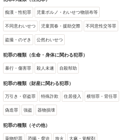
痴漢・性犯罪
児童ポルノ・わいせつ物頒布等
不同意わいせつ
児童買春・援助交際
不同意性交等罪
盗撮・のぞき
公然わいせつ
犯罪の種類（生命・身体に関わる犯罪）
暴行・傷害罪
殺人未遂
自殺幇助
犯罪の種類（財産に関わる犯罪）
万引き・窃盗罪
特殊詐欺
住居侵入
横領罪・背任罪
偽造罪
強盗
器物損壊
犯罪の種類（その他）
薬物犯罪
恐喝・脅迫
放火
大麻・覚醒剤