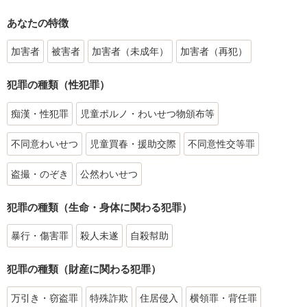
あなたの特徴
加害者
被害者
加害者（未成年）
加害者（再犯）
犯罪の種類（性犯罪）
痴漢・性犯罪
児童ポルノ・わいせつ物頒布等
不同意わいせつ
児童買春・援助交際
不同意性交等罪
盗撮・のぞき
公然わいせつ
犯罪の種類（生命・身体に関わる犯罪）
暴行・傷害罪
殺人未遂
自殺幇助
犯罪の種類（財産に関わる犯罪）
万引き・窃盗罪
特殊詐欺
住居侵入
横領罪・背任罪