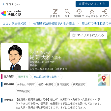
弁護士の方はこちら
ココナラへ
投稿する
探す
閲覧履歴
マイリスト
ログイン
ココナラ法律相談
佐賀県で法律相談できる弁護士
基山町で法律相談で
マイリストに入れる
おぜき たいが
尾関 大雅
弁護士
筑紫野基山法律事務所
基山駅
佐賀県
三養基郡基山町宮浦343−5
注力分野
刑事事件
他の注力分野を表示
対応体制
分割払い利用可
後払い利用可
休日面談可
夜間面談可
WEB面談可
【佐賀県・福岡県積極対応中】基山町・筑紫野市・鳥栖市・久留米市・小郡
注意補足
市・うきは市を始め、福岡県・佐賀県から多数ご相談をお受けしております。
また九州・沖縄全域対応可能ですので、まずはご相談ください。