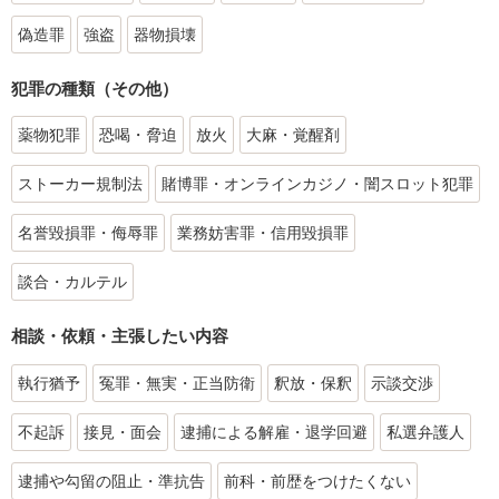
偽造罪
強盗
器物損壊
犯罪の種類（その他）
薬物犯罪
恐喝・脅迫
放火
大麻・覚醒剤
ストーカー規制法
賭博罪・オンラインカジノ・闇スロット犯罪
名誉毀損罪・侮辱罪
業務妨害罪・信用毀損罪
談合・カルテル
相談・依頼・主張したい内容
執行猶予
冤罪・無実・正当防衛
釈放・保釈
示談交渉
不起訴
接見・面会
逮捕による解雇・退学回避
私選弁護人
逮捕や勾留の阻止・準抗告
前科・前歴をつけたくない