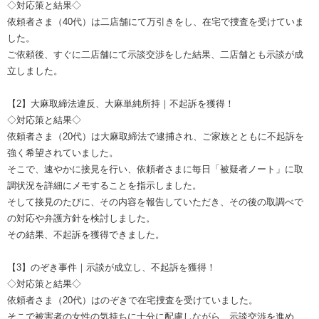
◇対応策と結果◇
依頼者さま（40代）は二店舗にて万引きをし、在宅で捜査を受けていま
した。
ご依頼後、すぐに二店舗にて示談交渉をした結果、二店舗とも示談が成
立しました。
【2】大麻取締法違反、大麻単純所持｜不起訴を獲得！
◇対応策と結果◇
依頼者さま（20代）は大麻取締法で逮捕され、ご家族とともに不起訴を
強く希望されていました。
そこで、速やかに接見を行い、依頼者さまに毎日「被疑者ノート」に取
調状況を詳細にメモすることを指示しました。
そして接見のたびに、その内容を報告していただき、その後の取調べで
の対応や弁護方針を検討しました。
その結果、不起訴を獲得できました。
【3】のぞき事件｜示談が成立し、不起訴を獲得！
◇対応策と結果◇
依頼者さま（20代）はのぞきで在宅捜査を受けていました。
そこで被害者の女性の気持ちに十分に配慮しながら、示談交渉を進め、