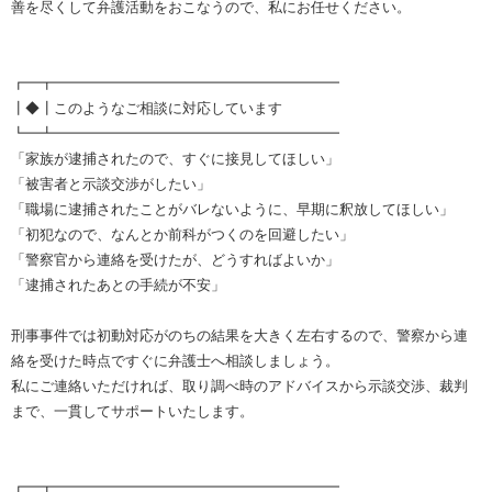
善を尽くして弁護活動をおこなうので、私にお任せください。
┏━┳━━━━━━━━━━━━━━━━━━━━
┃◆┃このようなご相談に対応しています
┗━┻━━━━━━━━━━━━━━━━━━━━
「家族が逮捕されたので、すぐに接見してほしい」
「被害者と示談交渉がしたい」
「職場に逮捕されたことがバレないように、早期に釈放してほしい」
「初犯なので、なんとか前科がつくのを回避したい」
「警察官から連絡を受けたが、どうすればよいか」
「逮捕されたあとの手続が不安」
刑事事件では初動対応がのちの結果を大きく左右するので、警察から連
絡を受けた時点ですぐに弁護士へ相談しましょう。
私にご連絡いただければ、取り調べ時のアドバイスから示談交渉、裁判
まで、一貫してサポートいたします。
┏━┳━━━━━━━━━━━━━━━━━━━━