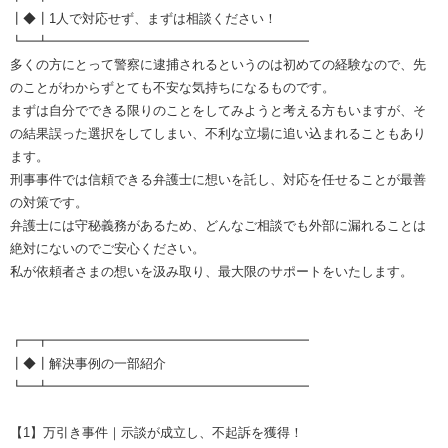
┃◆┃1人で対応せず、まずは相談ください！
┗━┻━━━━━━━━━━━━━━━━━━━━
多くの方にとって警察に逮捕されるというのは初めての経験なので、先
のことがわからずとても不安な気持ちになるものです。
まずは自分でできる限りのことをしてみようと考える方もいますが、そ
の結果誤った選択をしてしまい、不利な立場に追い込まれることもあり
ます。
刑事事件では信頼できる弁護士に想いを託し、対応を任せることが最善
の対策です。
弁護士には守秘義務があるため、どんなご相談でも外部に漏れることは
絶対にないのでご安心ください。
私が依頼者さまの想いを汲み取り、最大限のサポートをいたします。
┏━┳━━━━━━━━━━━━━━━━━━━━
┃◆┃解決事例の一部紹介
┗━┻━━━━━━━━━━━━━━━━━━━━
【1】万引き事件｜示談が成立し、不起訴を獲得！