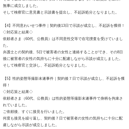
無事に成立しました。
そして検察官に意見書と示談書を提出し、不起訴処分となりました。
【4】不同意わいせつ事件｜契約後13日で示談が成立し、不起訴を獲得！
◇対応策と結果◇
依頼者さま（60代、公務員）は不同意性交等で在宅捜査を受けていまし
た。
弁護士との契約後、5日で被害者の女性と連絡することができ、その8日
後に被害者の女性の気持ちに十分に配慮しながら示談が成立しました。
そして検察官と交渉し、不起訴処分となりました。
【5】性的姿態等撮影未遂事件｜契約後７日で示談が成立し、不起訴を獲
得！
◇対応策と結果◇
依頼者さま（60代、公務員）は性的姿態等撮影未遂事件で身柄を拘束さ
れていました。
ご依頼後、すぐに接見を行いました。
何度も接見を繰り返し、契約後７日で被害者の女性の気持ちに十分に配
慮しながら示談が成立しました。