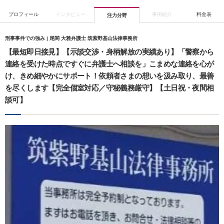
プロフィール
インタビュー
事例紹介
料金表
注力分野
刑事事件での強み | 尾関 大雅弁護士 筑紫野基山法律事務所
【最短即日接見】【示談交渉・身柄解放の実績あり】「警察から
連絡を受けた時点ですぐに弁護士へ相談を」こまめな連絡を心が
け、きめ細やかにサポート！依頼者さまの想いを汲み取り、最善
を尽くします【完全個室対応／守秘義務厳守】【土日祝・夜間相
談可】