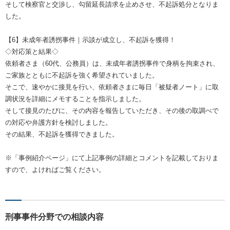
そして検察官と交渉し、勾留延長請求を止めさせ、不起訴処分となりま
した。
【6】未成年者誘拐事件｜示談が成立し、不起訴を獲得！
◇対応策と結果◇
依頼者さま（60代、公務員）は、未成年者誘拐事件で身柄を拘束され、
ご家族とともに不起訴を強く希望されていました。
そこで、速やかに接見を行い、依頼者さまに毎日「被疑者ノート」に取
調状況を詳細にメモすることを指示しました。
そして接見のたびに、その内容を報告していただき、その後の取調べで
の対応や弁護方針を検討しました。
その結果、不起訴を獲得できました。
※「事例紹介ページ」にて上記事例の詳細とコメントを記載しておりま
すので、よければご覧ください。
刑事事件分野での相談内容