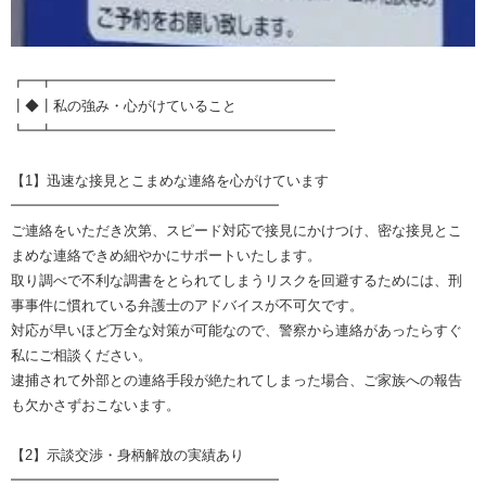
┏━┳━━━━━━━━━━━━━━━━━━━━
┃◆┃私の強み・心がけていること
┗━┻━━━━━━━━━━━━━━━━━━━━
【1】迅速な接見とこまめな連絡を心がけています
━━━━━━━━━━━━━━━━━━━
ご連絡をいただき次第、スピード対応で接見にかけつけ、密な接見とこ
まめな連絡できめ細やかにサポートいたします。
取り調べで不利な調書をとられてしまうリスクを回避するためには、刑
事事件に慣れている弁護士のアドバイスが不可欠です。
対応が早いほど万全な対策が可能なので、警察から連絡があったらすぐ
私にご相談ください。
逮捕されて外部との連絡手段が絶たれてしまった場合、ご家族への報告
も欠かさずおこないます。
【2】示談交渉・身柄解放の実績あり
━━━━━━━━━━━━━━━━━━━