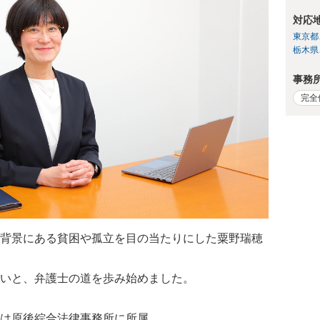
対応
東京都
栃木県
事務
完全
背景にある貧困や孤立を目の当たりにした粟野瑞穂
いと、弁護士の道を歩み始めました。
は原後綜合法律事務所に所属。