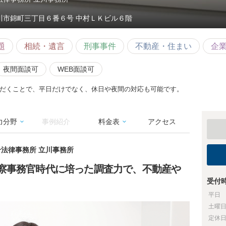
川市錦町三丁目６番６号 中村ＬＫビル６階
題
相続・遺言
刑事事件
不動産・住まい
企
夜間面談可
WEB面談可
だくことで、平日だけでなく、休日や夜間の対応も可能です。
力分野
事例紹介
料金表
アクセス
合法律事務所 立川事務所
察事務官時代に培った調査力で、不動産や
受付
平日
土曜
定休