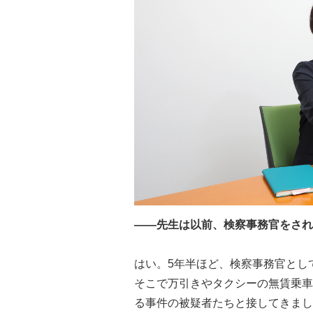
――先生は以前、検察事務官をされ
はい。5年半ほど、検察事務官とし
そこで万引きやタクシーの無賃乗車
る事件の被疑者たちと接してきまし