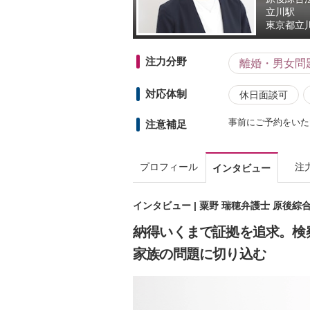
立川駅
東京都
立
注力分野
離婚・男女問
対応体制
休日面談可
事前にご予約をいた
注意補足
プロフィール
注
インタビュー
インタビュー | 粟野 瑞穂弁護士 原後綜
納得いくまで証拠を追求。検
家族の問題に切り込む