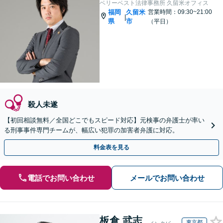
ベリーベスト法律事務所 久留米オフィス
福岡
久留米
営業時間：09:30~21:00
|
県
市
（平日）
殺人未遂
【初回相談無料／全国どこでもスピード対応】元検事の弁護士が率い
る刑事事件専門チームが、幅広い犯罪の加害者弁護に対応。
料金表を見る
電話でお問い合わせ
メールでお問い合わせ
板倉 武志
東京都