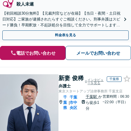
殺人未遂
【初回相談30分無料】【元裁判官などが在籍】【当日・夜間・土日祝
日対応】ご家族が逮捕されたらすぐご相談ください。刑事弁護はスピ
ード勝負！早期釈放・不起訴処分を目指して全力でサポートします。
【スピード対応】
料金表を見る
電話でお問い合わせ
メールでお問い合わせ
新妻 俊稀
千葉県
インタビュ
ーを見る
弁護士
東京スタートアップ法律事務所 千葉支店
千葉駅
か
営業時間：06:30
千
千葉
~22:00（平日）
葉
市中
ら徒歩1
|
県
央区
分