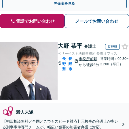
料金表を見る
電話でお問い合わせ
メールでお問い合わせ
大野 恭平
弁護士
長野県
ベリーベスト法律事務所 長野オフィス
長
長
市役所前駅
営業時間：09:30~
野
野
|
21:00（平日）
から徒歩4分
県
市
殺人未遂
【初回相談無料／全国どこでもスピード対応】元検事の弁護士が率い
る刑事事件専門チームが、幅広い犯罪の加害者弁護に対応。