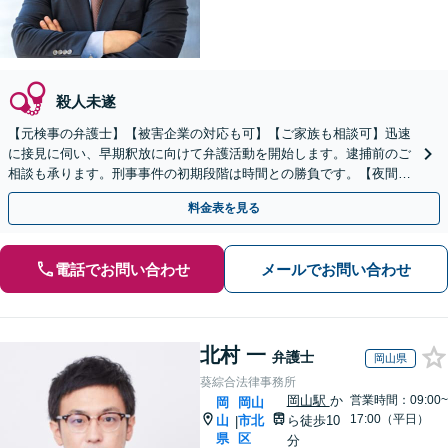
殺人未遂
【元検事の弁護士】【被害企業の対応も可】【ご家族も相談可】迅速
に接見に伺い、早期釈放に向けて弁護活動を開始します。逮捕前のご
相談も承ります。刑事事件の初期段階は時間との勝負です。【夜間・
休日対応】【完全個室】【天神駅3分】
料金表を見る
電話でお問い合わせ
メールでお問い合わせ
北村 一
弁護士
岡山県
葵綜合法律事務所
岡山駅
か
営業時間：09:00~
岡
岡山
17:00（平日）
山
市北
ら徒歩10
|
県
区
分