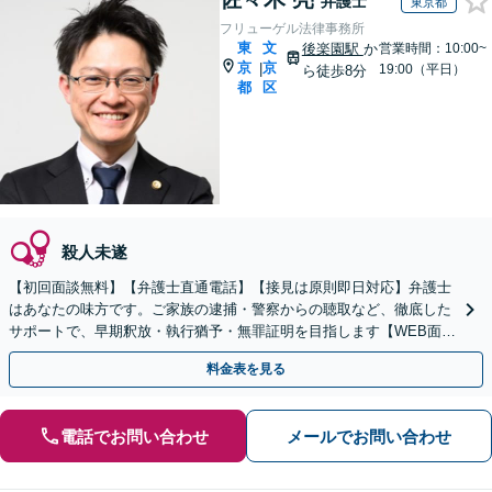
弁護士
東京都
フリューゲル法律事務所
東
文
後楽園駅
か
営業時間：10:00~
京
京
|
19:00（平日）
ら徒歩8分
都
区
殺人未遂
【初回面談無料】【弁護士直通電話】【接見は原則即日対応】弁護士
はあなたの味方です。ご家族の逮捕・警察からの聴取など、徹底した
サポートで、早期釈放・執行猶予・無罪証明を目指します【WEB面談
可】【休日・夜間・当日相談に対応】
料金表を見る
電話でお問い合わせ
メールでお問い合わせ