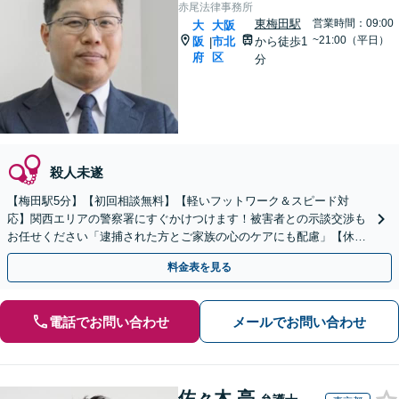
赤尾法律事務所
東梅田駅
営業時間：09:00
大
大阪
~21:00（平日）
阪
市北
から徒歩1
|
府
区
分
殺人未遂
【梅田駅5分】【初回相談無料】【軽いフットワーク＆スピード対
応】関西エリアの警察署にすぐかけつけます！被害者との示談交渉も
お任せください「逮捕された方とご家族の心のケアにも配慮」【休
日・夜間相談可】【電話相談・ビデオ面談対応】
料金表を見る
電話でお問い合わせ
メールでお問い合わせ
佐々木 亮