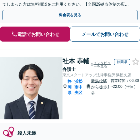
てしまった方は無料相談をご利用ください。【全国29拠点体制の広域
対応】【弁護士待機中/当日中の電話相談可(予約制)】
料金表を見る
電話でお問い合わせ
メールでお問い合わせ
社本 恭輔
静岡県
インタビュ
ーを見る
弁護士
東京スタートアップ法律事務所 浜松支店
新浜松駅
営業時間：06:30
静
浜松
~22:00（平日）
岡
市中
から徒歩1
|
県
央区
分
殺人未遂