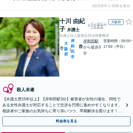
3022件中 1-30件を表示
十川 由紀
大阪府
インタビュ
ーを見る
子
弁護士
弁護士法人阪南合同法律事務所
岸
岸和田駅
営業時間：09:00~
大
和
17:00（平日）
から徒歩3
阪
|
田
分
府
市
殺人未遂
【弁護士歴15年以上】【岸和田駅3分】被害者が女性の場合、同性で
ある女性弁護士が対応することで交渉を円滑に進めやすくなります。
相談者やご家族のお気持ちに寄り添いつつ、早期解決を図ります！わ
いせつ事件の示談交渉、少年事件など【分割払い可】
料金表を見る