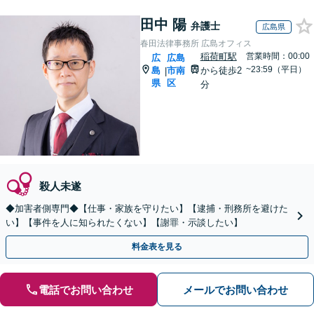
田中 陽
弁護士
広島県
春田法律事務所 広島オフィス
稲荷町駅
営業時間：00:00
広
広島
~23:59（平日）
島
市南
から徒歩2
|
県
区
分
殺人未遂
◆加害者側専門◆【仕事・家族を守りたい】【逮捕・刑務所を避けた
い】【事件を人に知られたくない】【謝罪・示談したい】
料金表を見る
電話でお問い合わせ
メールでお問い合わせ