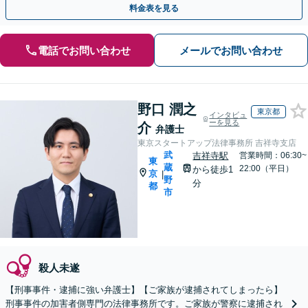
料金表を見る
電話でお問い合わせ
メールでお問い合わせ
野口 潤之
東京都
インタビュ
ーを見る
介
弁護士
東京スタートアップ法律事務所 吉祥寺支店
武
吉祥寺駅
営業時間：06:30~
東
蔵
22:00（平日）
から徒歩1
京
|
野
分
都
市
殺人未遂
【刑事事件・逮捕に強い弁護士】【ご家族が逮捕されてしまったら】
刑事事件の加害者側専門の法律事務所です。ご家族が警察に逮捕され