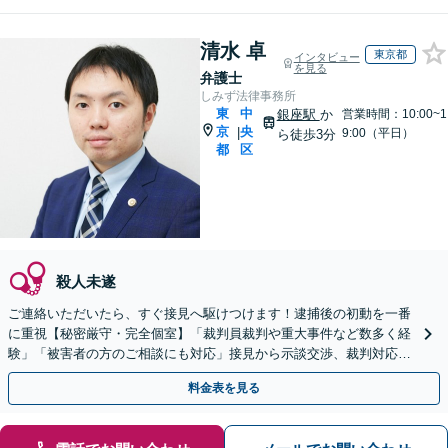
清水 卓
東京都
インタビュー
を見る
弁護士
しみず法律事務所
東
中
銀座駅
か
営業時間：10:00~1
京
央
|
9:00（平日）
ら徒歩3分
都
区
殺人未遂
ご連絡いただいたら、すぐ接見へ駆けつけます！逮捕後の初動を一番
に重視【秘密厳守・完全個室】「裁判員裁判や重大事件など数多く経
験」「被害者の方のご相談にも対応」接見から示談交渉、裁判対応ま
ですべてお任せください【電話・オンライン相談可】
料金表を見る