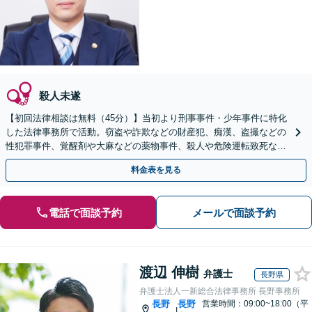
殺人未遂
【初回法律相談は無料（45分）】当初より刑事事件・少年事件に特化
した法律事務所で活動。窃盗や詐欺などの財産犯、痴漢、盗撮などの
性犯罪事件、覚醒剤や大麻などの薬物事件、殺人や危険運転致死など
の裁判員裁判事件等、豊富な実績。
料金表を見る
電話で面談予約
メールで面談予約
渡辺 伸樹
弁護士
長野県
弁護士法人一新総合法律事務所 長野事務所
長野
長野
営業時間：09:00~18:00（平
|