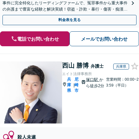
事件に完全特化したリーディングファームで、冤罪事件から重大事件
の弁護まで豊富な経験と解決実績！窃盗・詐欺・暴行・傷害・痴漢・
盗撮・薬物犯罪など幅広い分野に対応可能です！
料金表を見る
電話でお問い合わせ
メールでお問い合わせ
西山 勝博
弁護士
兵庫県
エイト法律事務所
兵
尼
塚口駅
か
営業時間：00:00~2
庫
崎
|
3:59（平日）
ら徒歩2分
県
市
殺人未遂