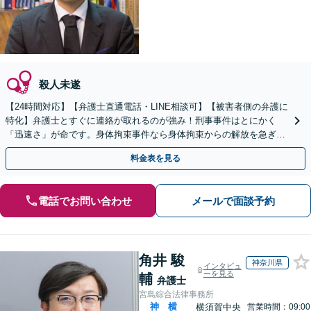
殺人未遂
【24時間対応】【弁護士直通電話・LINE相談可】【被害者側の弁護に
特化】弁護士とすぐに連絡が取れるのが強み！刑事事件はとにかく
「迅速さ」が命です。身体拘束事件なら身体拘束からの解放を急ぎま
す。示談交渉はお任せください。
料金表を見る
電話でお問い合わせ
メールで面談予約
角井 駿
神奈川県
インタビュ
ーを見る
輔
弁護士
宮島綜合法律事務所
神
横
横須賀中央
営業時間：09:00