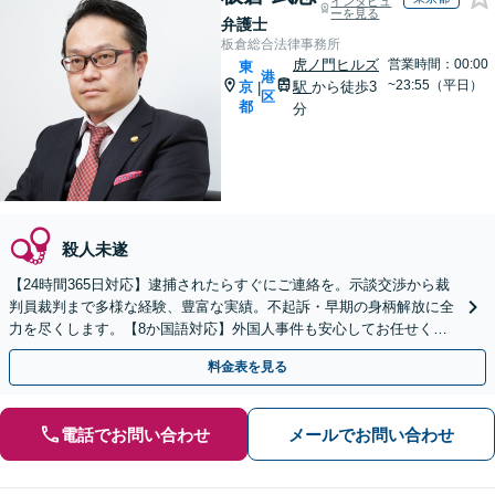
インタビュ
ーを見る
弁護士
板倉総合法律事務所
虎ノ門ヒルズ
営業時間：00:00
東
港
~23:55（平日）
京
駅
から徒歩3
|
区
都
分
殺人未遂
【24時間365日対応】逮捕されたらすぐにご連絡を。示談交渉から裁
判員裁判まで多様な経験、豊富な実績。不起訴・早期の身柄解放に全
力を尽くします。【8か国語対応】外国人事件も安心してお任せくだ
さい【初回相談30分無料】【電話・ビデオ面談可】
料金表を見る
電話でお問い合わせ
メールでお問い合わせ