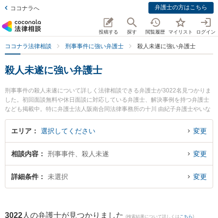
弁護士の方はこちら
ココナラへ
投稿する
探す
閲覧履歴
マイリスト
ログイン
ココナラ法律相談
刑事事件に強い弁護士
殺人未遂に強い弁護士
殺人未遂に強い弁護士
刑事事件の殺人未遂について詳しく法律相談できる弁護士が3022名見つかりま
した。初回面談無料や休日面談に対応している弁護士、解決事例を持つ弁護士
なども掲載中。特に弁護士法人阪南合同法律事務所の十川 由紀子弁護士やいな
ほ法律事務所の伊藤 力也弁護士、ベリーベスト法律事務所の三村 勇人弁護士の
プロフィール情報や弁護士費用、強みなどが注目されています。東京や大阪、
エリア
選択してください
変更
名古屋といった大都市圏の弁護士から福岡、札幌、仙台といった中核都市まで
幅広く弁護士事務所を掲載。こんな法律相談をお持ちの方は是非ご利用くださ
相談内容
刑事事件、殺人未遂
変更
い。『東京都内で土日や夜間に発生した殺人未遂のトラブルを今すぐに弁護士
に相談したい』『殺人未遂のトラブル解決の実績豊富な大阪の弁護士を検索し
たい』『初回相談無料で殺人未遂の問題を法律相談できる名古屋市内の弁護士
詳細条件
未選択
変更
に相談予約したい』などでお困りの相談者さんにおすすめです。
3022
人の弁護士が見つかりました
(検索結果について詳しくは
こちら
)