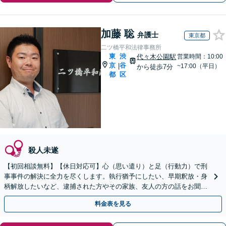
加藤 聡
弁護士
東京都
二ツ橋平和法律事務所
東
渋
代々木公園駅
営業時間：10:00
京
谷
|
~17:00（平日）
から徒歩7分
都
区
殺人未遂
【初回相談無料】【休日対応可】心（思い遣り）と足（行動力）で刑
事事件の解決に全力を尽くします。執行猶予にしたい、早期釈放・身
柄解放したいなど、逮捕された方やその家族、友人の方の話をお聞き
し、刑罰執行を回避するために迅速に行動します。
料金表を見る