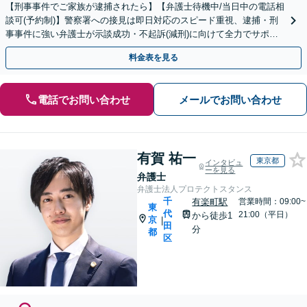
【刑事事件でご家族が逮捕されたら】【弁護士待機中/当日中の電話相
談可(予約制)】警察署への接見は即日対応のスピード重視、逮捕・刑
事事件に強い弁護士が示談成功・不起訴(減刑)に向けて全力でサポー
トします。【加害者側の相談専門】
料金表を見る
電話でお問い合わせ
メールでお問い合わせ
有賀 祐一
東京都
インタビュ
ーを見る
弁護士
弁護士法人プロテクトスタンス
千
有楽町駅
営業時間：09:00~
東
代
21:00（平日）
から徒歩1
京
|
田
分
都
区