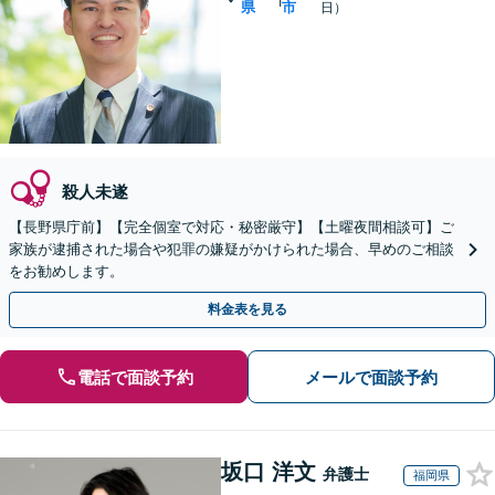
県
市
日）
殺人未遂
【長野県庁前】【完全個室で対応・秘密厳守】【土曜夜間相談可】ご
家族が逮捕された場合や犯罪の嫌疑がかけられた場合、早めのご相談
をお勧めします。
料金表を見る
電話で面談予約
メールで面談予約
坂口 洋文
弁護士
福岡県