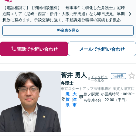
【電話相談可】【初回相談無料】「刑事事件に特化した弁護士」尼崎
近隣エリア（尼崎・西宮・伊丹・大阪北部周辺）なら即日接見。早期
釈放に努めます。示談交渉に強く、不起訴処分獲得の実績も多数あり
ます【夜間・休日面談可】【完全個室】【塚口駅２分】
料金表を見る
電話でお問い合わせ
メールでお問い合わせ
菅井 勇人
滋賀県
インタビュ
ーを見る
弁護士
東京スタートアップ法律事務所 滋賀大津支店
滋
大
島ノ関駅
か
営業時間：06:30~
賀
津
|
22:00（平日）
ら徒歩4分
県
市