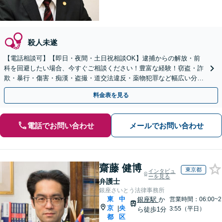
殺人未遂
【電話相談可】【即日・夜間・土日祝相談OK】逮捕からの解放・前
科を回避したい場合、今すぐご相談ください！豊富な経験！窃盗・詐
欺・暴行・傷害・痴漢・盗撮・道交法違反・薬物犯罪など幅広い分野
に対応可能！【秘密厳守】【東西線「西11丁目駅」5分】
料金表を見る
電話でお問い合わせ
メールでお問い合わせ
齋藤 健博
東京都
インタビュ
ーを見る
弁護士
銀座さいとう法律事務所
東
中
銀座駅
か
営業時間：06:00~2
京
央
|
3:55（平日）
ら徒歩1分
都
区