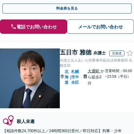
料金表を見る
電話でお問い合わせ
メールでお問い合わせ
五日市 雅徳
弁護士
北海道
弁護士法人あいち刑事事件総合法律事務所 札
幌支部
大通駅
か
営業時間：00:00
北
札幌
~23:59（平日）
海
市中
ら徒歩2
|
道
央区
分
殺人未遂
【相談件数24,700件以上／24時間365日受付／即日対応】刑事・少年