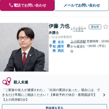
電話でお問い合わせ
メールでお問い合わせ
伊藤 力也
愛知県
インタビュ
ーを見る
弁護士
いなほ法律事務所
上小田井駅
営業時間：10:00
愛
名古
~18:00（平日）
知
屋市
から徒歩1
|
県
西区
分
殺人未遂
「ご家族や友人が逮捕された」「出頭の要請があった」場合には、で
きるだけ早期にご相談ください！【事前予約で休日・夜間面談可】
【上小田井駅1分】
料金表を見る