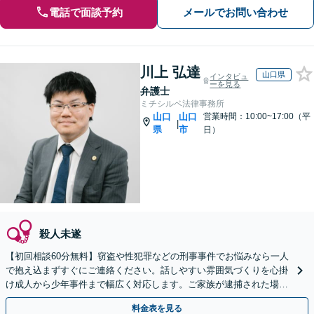
電話で面談予約
メールでお問い合わせ
川上 弘達
山口県
インタビュ
ーを見る
弁護士
ミチシルベ法律事務所
山口
山口
営業時間：10:00~17:00（平
|
県
市
日）
殺人未遂
【初回相談60分無料】窃盗や性犯罪などの刑事事件でお悩みなら一人
で抱え込まずすぐにご連絡ください。話しやすい雰囲気づくりを心掛
け成人から少年事件まで幅広く対応します。ご家族が逮捕された場合
も迅速にサポート。【web面談可能】
料金表を見る