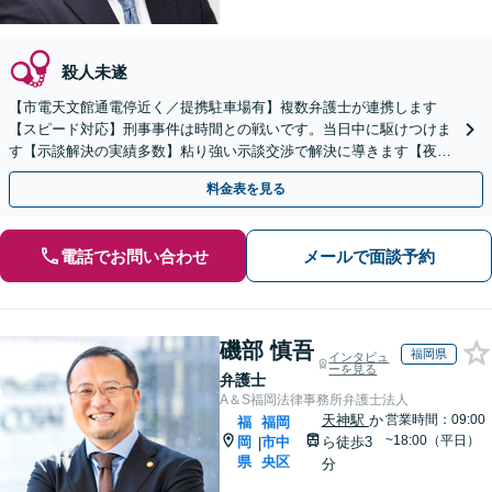
殺人未遂
【市電天文館通電停近く／提携駐車場有】複数弁護士が連携します
【スピード対応】刑事事件は時間との戦いです。当日中に駆けつけま
す【示談解決の実績多数】粘り強い示談交渉で解決に導きます【夜
間・休日のご相談可能】
料金表を見る
電話でお問い合わせ
メールで面談予約
磯部 慎吾
福岡県
インタビュ
ーを見る
弁護士
A＆S福岡法律事務所弁護士法人
天神駅
か
営業時間：09:00
福
福岡
~18:00（平日）
岡
市中
ら徒歩3
|
県
央区
分