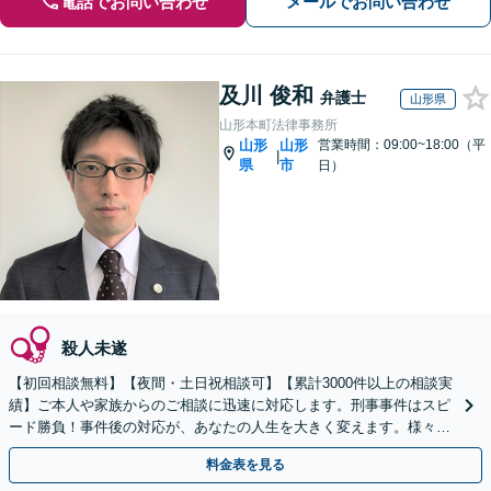
電話でお問い合わせ
メールでお問い合わせ
及川 俊和
弁護士
山形県
山形本町法律事務所
山形
山形
営業時間：09:00~18:00（平
|
県
市
日）
殺人未遂
【初回相談無料】【夜間・土日祝相談可】【累計3000件以上の相談実
績】ご本人や家族からのご相談に迅速に対応します。刑事事件はスピ
ード勝負！事件後の対応が、あなたの人生を大きく変えます。様々な
事件について幅広く対応可能です。
料金表を見る