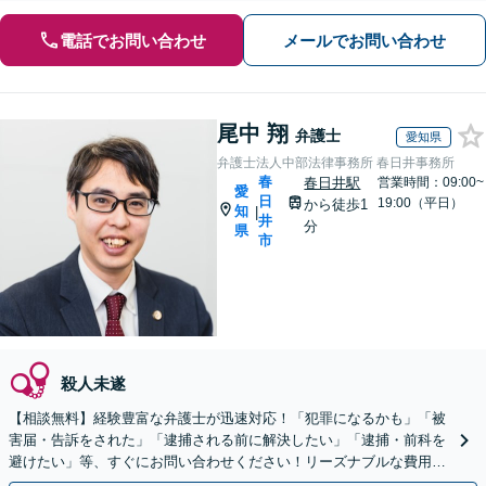
電話でお問い合わせ
メールでお問い合わせ
尾中 翔
弁護士
愛知県
弁護士法人中部法律事務所 春日井事務所
春
春日井駅
営業時間：09:00~
愛
日
19:00（平日）
から徒歩1
知
|
井
分
県
市
殺人未遂
【相談無料】経験豊富な弁護士が迅速対応！「犯罪になるかも」「被
害届・告訴をされた」「逮捕される前に解決したい」「逮捕・前科を
避けたい」等、すぐにお問い合わせください！リーズナブルな費用で
示談交渉／自首支援／保釈／裁判など対応【電話相談可】