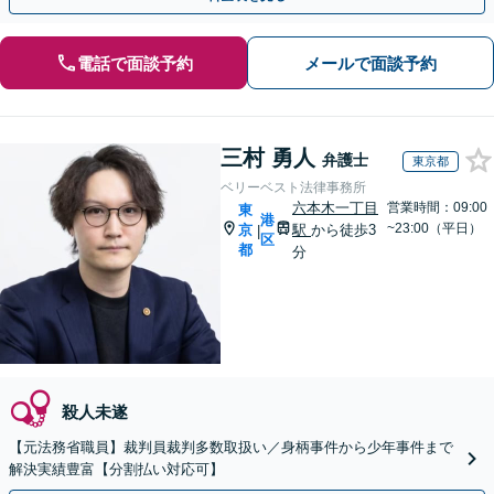
電話で面談予約
メールで面談予約
三村 勇人
弁護士
東京都
ベリーベスト法律事務所
六本木一丁目
営業時間：09:00
東
港
~23:00（平日）
京
駅
から徒歩3
|
区
都
分
殺人未遂
【元法務省職員】裁判員裁判多数取扱い／身柄事件から少年事件まで
解決実績豊富【分割払い対応可】