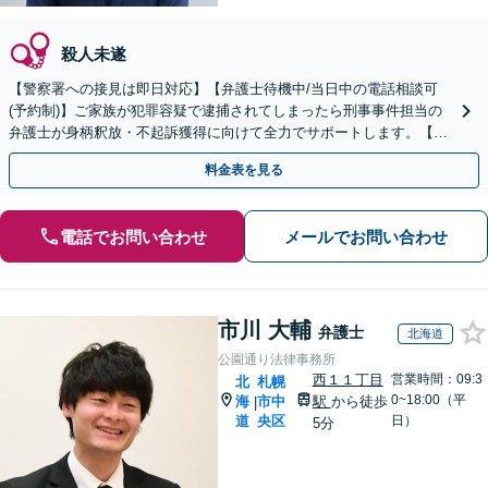
殺人未遂
【警察署への接見は即日対応】【弁護士待機中/当日中の電話相談可
(予約制)】ご家族が犯罪容疑で逮捕されてしまったら刑事事件担当の
弁護士が身柄釈放・不起訴獲得に向けて全力でサポートします。【毎
月100名以上の相談実績】【千葉県対応】
料金表を見る
電話でお問い合わせ
メールでお問い合わせ
市川 大輔
弁護士
北海道
公園通り法律事務所
西１１丁目
営業時間：09:3
北
札幌
0~18:00（平
海
市中
駅
から徒歩
|
道
央区
日）
5分