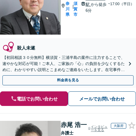
奈
須
~17:00（平日）
駅
から徒歩
|
川
賀
6分
県
市
殺人未遂
【初回相談３０分無料】横須賀・三浦半島の案件に注力することで、
速やかな対応が可能！ご本人、ご家族の「心」の負担を少なくするた
めに、わかりやすい説明とこまめなご連絡をいたします。在宅事件で
も「油断禁物」です【横須賀中央駅6分】
料金表を見る
電話でお問い合わせ
メールでお問い合わせ
赤尾 浩一
大阪府
インタビュ
ーを見る
弁護士