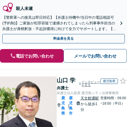
殺人未遂
【警察署への接見は即日対応】【弁護士待機中/当日中の電話相談可
(予約制)】ご家族が犯罪容疑で逮捕されてしまったら刑事事件担当の
弁護士が身柄釈放・不起訴獲得に向けて全力でサポートします。【毎
月100名以上の相談実績】【滋賀県全域対応】
料金表を見る
電話でお問い合わせ
メールでお問い合わせ
山口 学
鹿児島県
インタビュー
を見る
弁護士
弁護士法人萩原 鹿児島シティ法律事務所
鹿
鹿
天文館通駅
営業時間：09:00
児
児
~18:00（平日）
から徒歩1
|
島
島
分
県
市