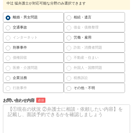
中辻 猛弁護士が対応可能な分野のみ選択できます
離婚・男女問題
相続・遺言
交通事故
借金・債務整理
インターネット
労働・雇用
刑事事件
詐欺・消費者問題
債権回収
不動産・住まい
医療・介護問題
外国人・国際問題
企業法務
税務訴訟
行政事件
その他・不明
お問い合わせ内容
必須