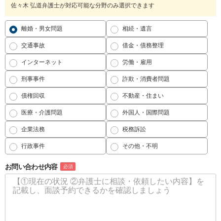
佐々木 弘道弁護士が対応可能な分野のみ選択できます
離婚・男女問題
相続・遺言
交通事故
借金・債務整理
インターネット
労働・雇用
刑事事件
詐欺・消費者問題
債権回収
不動産・住まい
医療・介護問題
外国人・国際問題
企業法務
税務訴訟
行政事件
その他・不明
お問い合わせ内容
必須