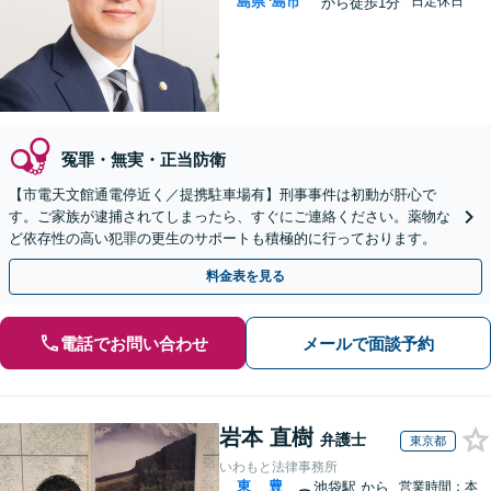
島県
島市
日定休日
から徒歩1分
冤罪・無実・正当防衛
【市電天文館通電停近く／提携駐車場有】刑事事件は初動が肝心で
す。ご家族が逮捕されてしまったら、すぐにご連絡ください。薬物な
ど依存性の高い犯罪の更生のサポートも積極的に行っております。
料金表を見る
電話でお問い合わせ
メールで面談予約
岩本 直樹
弁護士
東京都
いわもと法律事務所
東
豊
池袋駅
から
営業時間：本