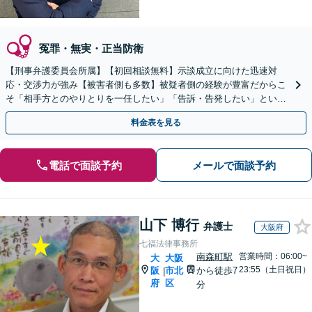
冤罪・無実・正当防衛
【刑事弁護委員会所属】【初回相談無料】示談成立に向けた迅速対
応・交渉力が強み【被害者側も多数】被疑者側の経験が豊富だからこ
そ「相手方とのやりとりを一任したい」「告訴・告発したい」という
相談もお任せください【新宿からのアクセス◎】
料金表を見る
電話で面談予約
メールで面談予約
山下 博行
弁護士
大阪府
七福法律事務所
南森町駅
営業時間：06:00~
大
大阪
23:55（土日祝日）
阪
市北
から徒歩7
|
府
区
分