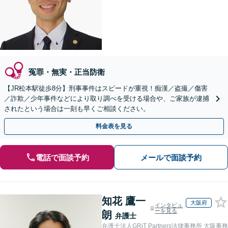
冤罪・無実・正当防衛
【JR松本駅徒歩8分】刑事事件はスピードが重視！痴漢／盗撮／傷害
／詐欺／少年事件などにより取り調べを受ける場合や、ご家族が逮捕
されたという場合は一刻も早くご相談ください。
料金表を見る
電話で面談予約
メールで面談予約
知花 鷹一
大阪府
インタビュ
ーを見る
朗
弁護士
弁護士法人GRiT Partners法律事務所 大阪事務