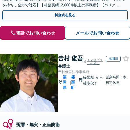
を持ち，全力で対応】【相談実績12,000件以上の事務所】【バリアフ
リー完全個室でのご相談】
料金表を見る
電話でお問い合わせ
メールでお問い合わせ
𠮷村 俊吾
福岡県
インタビュ
ーを見る
弁護士
𠮷村俊吾法律事務所
福
篠
篠栗駅
から
営業時間：本
岡
栗
|
日定休日
徒歩8分
県
町
冤罪・無実・正当防衛