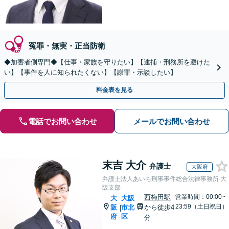
冤罪・無実・正当防衛
◆加害者側専門◆【仕事・家族を守りたい】【逮捕・刑務所を避けた
い】【事件を人に知られたくない】【謝罪・示談したい】
料金表を見る
電話でお問い合わせ
メールでお問い合わせ
末吉 大介
弁護士
大阪府
弁護士法人あいち刑事事件総合法律事務所 大
阪支部
西梅田駅
営業時間：00:00~
大
大阪
23:59（土日祝日）
阪
市北
から徒歩4
|
府
区
分