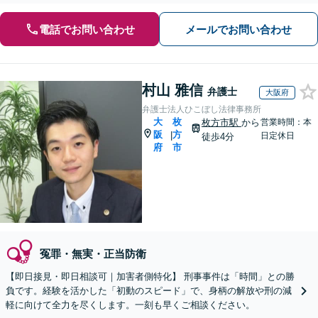
電話でお問い合わせ
メールでお問い合わせ
村山 雅信
弁護士
大阪府
弁護士法人ひこぼし法律事務所
大
枚
枚方市駅
から
営業時間：本
阪
方
|
日定休日
徒歩4分
府
市
冤罪・無実・正当防衛
【即日接見・即日相談可｜加害者側特化】 刑事事件は「時間」との勝
負です。経験を活かした「初動のスピード」で、身柄の解放や刑の減
軽に向けて全力を尽くします。一刻も早くご相談ください。