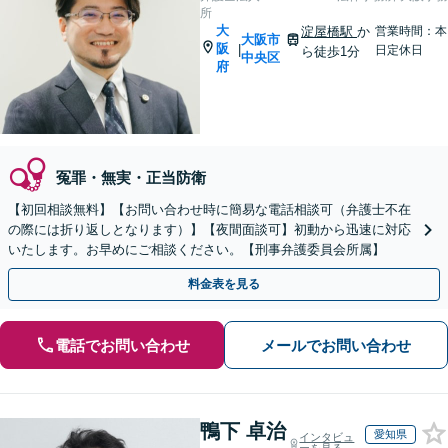
所
大
淀屋橋駅
か
営業時間：本
大阪市
阪
|
日定休日
ら徒歩1分
中央区
府
冤罪・無実・正当防衛
【初回相談無料】【お問い合わせ時に簡易な電話相談可（弁護士不在
の際には折り返しとなります）】【夜間面談可】初動から迅速に対応
いたします。お早めにご相談ください。【刑事弁護委員会所属】
料金表を見る
電話でお問い合わせ
メールでお問い合わせ
鴨下 卓治
愛知県
インタビュ