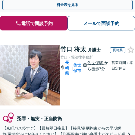
料金表を見る
電話で面談予約
メールで面談予約
竹口 将太
弁護士
長崎県
竹口・堀法律事務所
長
佐世保駅
か
営業時間：本
佐世
崎
|
日定休日
ら徒歩7分
保市
県
冤罪・無実・正当防衛
【京町バス停すぐ】【最短即日接見】【接見/身柄拘束からの早期解
放/示談交渉はお任せください】【刑事事件に強い弁護士がスピード感