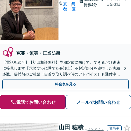
京
島
|
日定休日
徒歩4分
都
区
冤罪・無実・正当防衛
【電話相談可】【初回相談無料】早期釈放に向けて、できるだけ迅速
に接見します【示談交渉に秀でた弁護士】不起訴処分を獲得した実績
多数。逮捕前のご相談（自首や取り調べ時のアドバイス）も受付中！
【夜間・休日面談可】【完全個室】【池袋駅10分】
料金表を見る
電話でお問い合わせ
メールでお問い合わせ
山田 穂積
群馬県
インタビュ