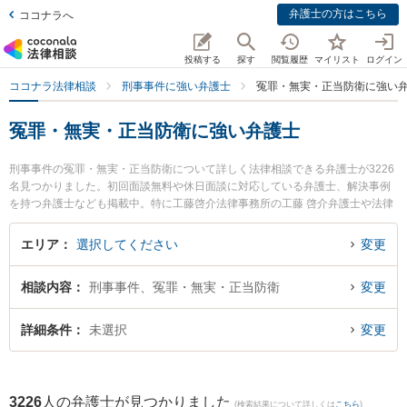
弁護士の方はこちら
ココナラへ
投稿する
探す
閲覧履歴
マイリスト
ログイン
ココナラ法律相談
刑事事件に強い弁護士
冤罪・無実・正当防衛に強い
冤罪・無実・正当防衛に強い弁護士
刑事事件の冤罪・無実・正当防衛について詳しく法律相談できる弁護士が3226
名見つかりました。初回面談無料や休日面談に対応している弁護士、解決事例
を持つ弁護士なども掲載中。特に工藤啓介法律事務所の工藤 啓介弁護士や法律
事務所ガリレオの加古 法史弁護士、弁護士法人植田法律会計の植田 諭弁護士の
プロフィール情報や弁護士費用、強みなどが注目されています。東京や大阪、
エリア
選択してください
変更
名古屋といった大都市圏の弁護士から福岡、札幌、仙台といった中核都市まで
幅広く弁護士事務所を掲載。こんな法律相談をお持ちの方は是非ご利用くださ
相談内容
刑事事件、冤罪・無実・正当防衛
変更
い。『東京都内で土日や夜間に発生した冤罪・無実・正当防衛のトラブルを今
すぐに弁護士に相談したい』『冤罪・無実・正当防衛のトラブル解決の実績豊
富な大阪の弁護士を検索したい』『初回相談無料で冤罪・無実・正当防衛の問
詳細条件
未選択
変更
題を法律相談できる名古屋市内の弁護士に相談予約したい』などでお困りの相
談者さんにおすすめです。
3226
人の弁護士が見つかりました
(検索結果について詳しくは
こちら
)