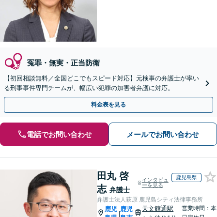
冤罪・無実・正当防衛
【初回相談無料／全国どこでもスピード対応】元検事の弁護士が率い
る刑事事件専門チームが、幅広い犯罪の加害者弁護に対応。
料金表を見る
電話でお問い合わせ
メールでお問い合わせ
田丸 啓
鹿児島県
インタビュ
ーを見る
志
弁護士
弁護士法人萩原 鹿児島シティ法律事務所
天文館通駅
営業時間：本
鹿児
鹿児
|