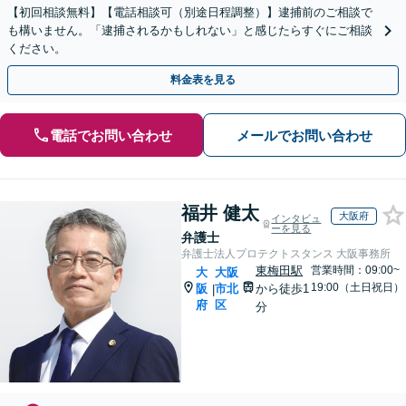
【初回相談無料】【電話相談可（別途日程調整）】逮捕前のご相談で
も構いません。「逮捕されるかもしれない」と感じたらすぐにご相談
ください。
料金表を見る
電話でお問い合わせ
メールでお問い合わせ
福井 健太
大阪府
インタビュ
ーを見る
弁護士
弁護士法人プロテクトスタンス 大阪事務所
東梅田駅
営業時間：09:00~
大
大阪
19:00（土日祝日）
阪
市北
から徒歩1
|
府
区
分