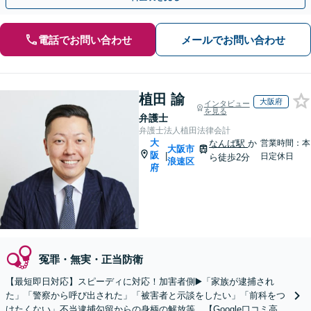
電話でお問い合わせ
メールでお問い合わせ
植田 諭
大阪府
インタビュー
を見る
弁護士
弁護士法人植田法律会計
大
なんば駅
か
営業時間：本
大阪市
阪
|
日定休日
ら徒歩2分
浪速区
府
冤罪・無実・正当防衛
【最短即日対応】スピーディに対応！加害者側▶️「家族が逮捕され
た」「警察から呼び出された」「被害者と示談をしたい」「前科をつ
けたくない」不当逮捕勾留からの身柄の解放等。【Google口コミ高評