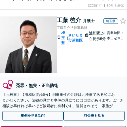
3226件中 1-30件を表示
工藤 啓介
弁護士
埼玉県
工藤啓介法律事務所
埼
浦和駅
か
営業時間：
さいたま
玉
|
本日定休日
ら徒歩6分
市浦和区
県
冤罪・無実・正当防衛
【元検事】【浦和駅徒歩6分】刑事事件の弁護は元検事である私にお
まかせください。証拠の見方と事件の見立てには自信があります。ご
相談は早ければ早いほど被疑者に有利です。逮捕されそう、家族が逮
捕されたという場合、いち早くご相談ください。
事例を見る(1件)
料金表を見る