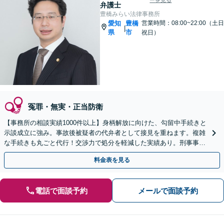
ーを見る
弁護士
豊橋みらい法律事務所
愛知
豊橋
営業時間：08:00~22:00（土日
|
県
市
祝日）
冤罪・無実・正当防衛
【事務所の相談実績1000件以上】身柄解放に向けた、勾留中手続きと
示談成立に強み。事故後被疑者の代弁者として接見を重ねます。複雑
な手続きも丸ごと代行！交渉力で処分を軽減した実績あり。刑事事件
はスピード命！1日も早くご連絡を【土日祝も対応】
料金表を見る
電話で面談予約
メールで面談予約