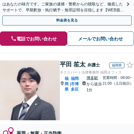
はあなたの味方です。ご家族の逮捕・警察からの聴取など、徹底した
サポートで、早期釈放・執行猶予・無罪証明を目指します【WEB面談
可】【休日・夜間・当日相談に対応】
料金表を見る
電話でお問い合わせ
メールでお問い合わせ
平田 笙太
弁護士
福岡県
ネクスパート法律事務所 福岡オフィス
博多駅
営業時間：09:00~
福
福岡
21:00（土日祝日）
岡
市博
から徒歩
|
県
多区
1分
冤罪・無実・正当防衛