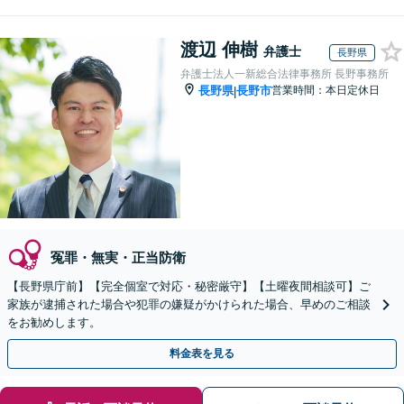
渡辺 伸樹
弁護士
長野県
弁護士法人一新総合法律事務所 長野事務所
長野県
長野市
営業時間：本日定休日
|
冤罪・無実・正当防衛
【長野県庁前】【完全個室で対応・秘密厳守】【土曜夜間相談可】ご
家族が逮捕された場合や犯罪の嫌疑がかけられた場合、早めのご相談
をお勧めします。
料金表を見る