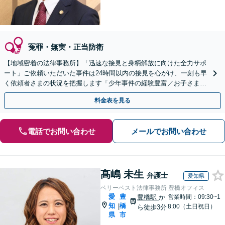
冤罪・無実・正当防衛
【地域密着の法律事務所】「迅速な接見と身柄解放に向けた全力サポ
ート」ご依頼いただいた事件は24時間以内の接見を心がけ、一刻も早
く依頼者さまの状況を把握します「少年事件の経験豊富／お子さまの
将来に不安を感じられている親御さまもぜひご相談を」
料金表を見る
電話でお問い合わせ
メールでお問い合わせ
髙嶋 未生
弁護士
愛知県
ベリーベスト法律事務所 豊橋オフィス
愛
豊
豊橋駅
か
営業時間：09:30~1
知
橋
|
8:00（土日祝日）
ら徒歩3分
県
市