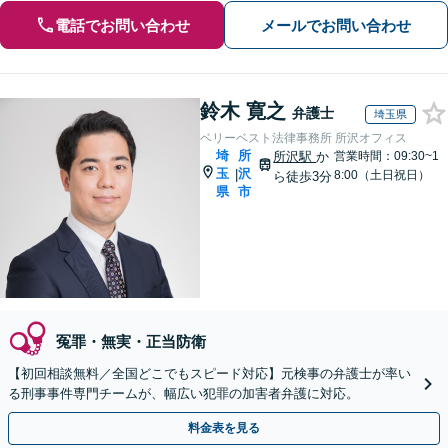
電話でお問い合わせ
メールでお問い合わせ
鈴木 寛之
弁護士
埼玉県
ベリーベスト法律事務所 所沢オフィス
埼
所
所沢駅
か
営業時間：09:30~1
玉
沢
|
8:00（土日祝日）
ら徒歩3分
県
市
冤罪・無実・正当防衛
【初回相談無料／全国どこでもスピード対応】元検事の弁護士が率い
る刑事事件専門チームが、幅広い犯罪の加害者弁護に対応。
料金表を見る