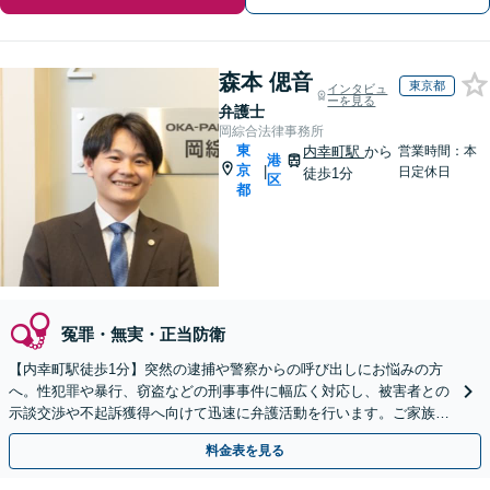
森本 偲音
東京都
インタビュ
ーを見る
弁護士
岡綜合法律事務所
東
内幸町駅
から
営業時間：本
港
京
|
日定休日
徒歩1分
区
都
冤罪・無実・正当防衛
【内幸町駅徒歩1分】突然の逮捕や警察からの呼び出しにお悩みの方
へ。性犯罪や暴行、窃盗などの刑事事件に幅広く対応し、被害者との
示談交渉や不起訴獲得へ向けて迅速に弁護活動を行います。ご家族か
らのご相談や任意出頭の同行も可能です。
料金表を見る