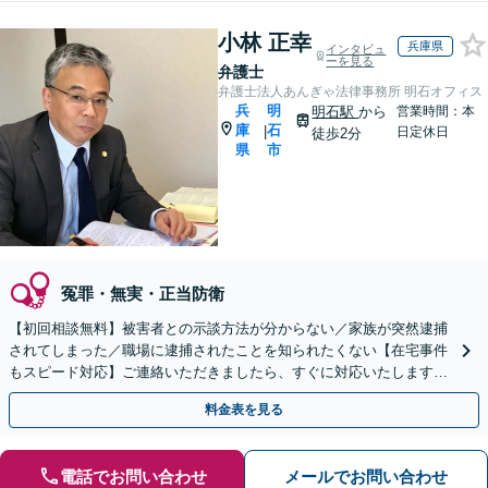
小林 正幸
兵庫県
インタビュ
ーを見る
弁護士
弁護士法人あんぎゃ法律事務所 明石オフィス
兵
明
明石駅
から
営業時間：本
庫
石
|
日定休日
徒歩2分
県
市
冤罪・無実・正当防衛
【初回相談無料】被害者との示談方法が分からない／家族が突然逮捕
されてしまった／職場に逮捕されたことを知られたくない【在宅事件
もスピード対応】ご連絡いただきましたら、すぐに対応いたします。
今すぐご相談ください。
料金表を見る
電話でお問い合わせ
メールでお問い合わせ