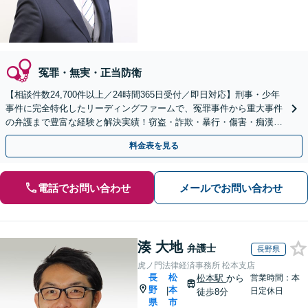
冤罪・無実・正当防衛
【相談件数24,700件以上／24時間365日受付／即日対応】刑事・少年
事件に完全特化したリーディングファームで、冤罪事件から重大事件
の弁護まで豊富な経験と解決実績！窃盗・詐欺・暴行・傷害・痴漢・
盗撮・薬物犯罪など幅広い分野に対応可能です！
料金表を見る
電話でお問い合わせ
メールでお問い合わせ
湊 大地
弁護士
長野県
虎ノ門法律経済事務所 松本支店
長
松
松本駅
から
営業時間：本
野
本
|
日定休日
徒歩8分
県
市