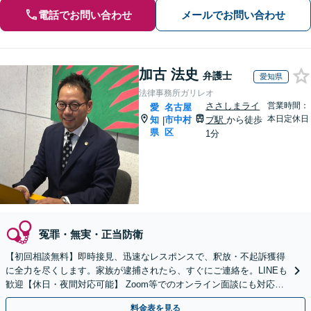
電話でお問い合わせ
メールでお問い合わせ
加古 法史
弁護士
愛知県
法律事務所ガリレオ
ささしまライ
営業時間：
愛
名古屋
本日定休日
知
市中村
ブ駅
から徒歩
|
県
区
1分
冤罪・無実・正当防衛
【初回相談無料】即時接見、迅速なレスポンスで、釈放・不起訴獲得
に全力を尽くします。家族が逮捕されたら、すぐにご連絡を。LINEも
歓迎【休日・夜間対応可能】 Zoom等でのオンライン面談にも対応し
ます【メールでの予約、問い合わせ可能】
料金表を見る