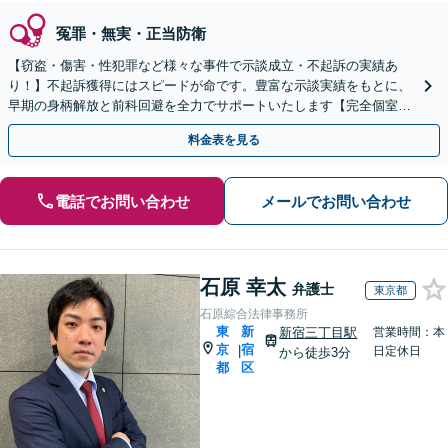
冤罪・無実・正当防衛
【窃盗・傷害・性犯罪など様々な事件で示談成立・不起訴の実績あ
り！】不起訴獲得にはスピードが命です。豊富な示談実績をもとに、
早期の身柄解放と前科回避を全力でサポートいたします【完全個室で
プライバシー配慮】
料金表を見る
電話でお問い合わせ
メールでお問い合わせ
石原 幸太
弁護士
東京都
石原綜合法律事務所
東
新
新宿三丁目駅
営業時間：本
京
宿
|
日定休日
から徒歩3分
都
区