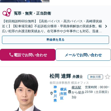
冤罪・無実・正当防衛
【初回相談料60分無料】【高前バイパス・高渋バイパス・高崎環状線
近く】【駐車場完備】不起訴処分獲得・早期身柄解放の実績多数。幅
広い犯罪の弁護活動実績あり。在宅事件や少年事件にも対応。迅速対
応が不可欠。すぐにご相談ください【休日・夜間対応可】
料金表を見る
電話でお問い合わせ
メールでお問い合わせ
松岡 達輝
弁護士
神奈川県
春田法律事務所 横浜オフィス
神
横浜駅
営業時間：00:00~
横浜
奈
23:59（土日祝日）
から徒歩
市西
|
川
3分
区
県