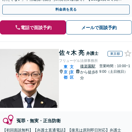
価⭐️】
料金表を見る
電話で面談予約
メールで面談予約
佐々木 亮
弁護士
東京都
フリューゲル法律事務所
後楽園駅
営業時間：10:00~1
東
文
9:00（土日祝日）
京
京
から徒歩8
|
都
区
分
冤罪・無実・正当防衛
【初回面談無料】【弁護士直通電話】【接見は原則即日対応】弁護士