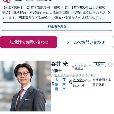
【相談料0円】【24時間電話受付・相談可能】【年間800件以上の相談
実績】 身柄釈放・不起訴処分による前科回避・示談の成立に全力を尽
くします。刑事事件は初動が命、ご家族や身近な方が逮捕されてしま
ったら一刻も早くお電話ください。
料金表を見る
電話でお問い合わせ
メールでお問い合わせ
谷井 光
大阪府
インタビュー
を見る
弁護士
弁護士法人茨木あさひ法律事務所
大
茨
茨木駅
から
営業時間：本
阪
木
|
日定休日
徒歩2分
府
市