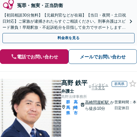
冤罪・無実・正当防衛
【初回相談30分無料】【元裁判官などが在籍】【当日・夜間・土日祝
日対応】ご家族が逮捕されたらすぐご相談ください。刑事弁護はスピ
ード勝負！早期釈放・不起訴処分を目指して全力でサポートします。
【スピード対応】
料金表を見る
電話でお問い合わせ
メールでお問い合わせ
髙野 鉄平
群馬県
インタビュ
ーを見る
弁護士
髙野法律事務所
群
高
高崎問屋町駅
か
営業時間：本
馬
崎
|
日定休日
ら徒歩10分
県
市