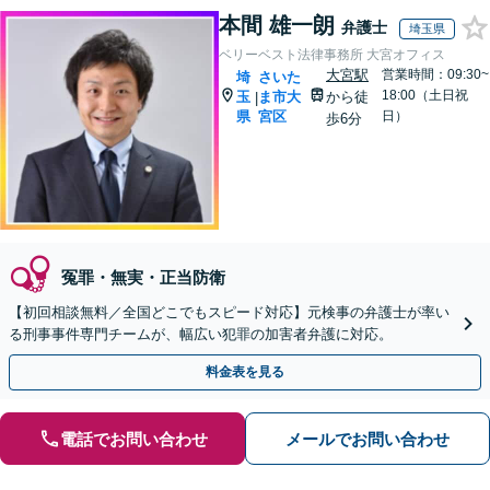
本間 雄一朗
弁護士
埼玉県
ベリーベスト法律事務所 大宮オフィス
大宮駅
営業時間：09:30~
埼
さいた
18:00（土日祝
玉
ま市大
から徒
|
県
宮区
日）
歩6分
冤罪・無実・正当防衛
【初回相談無料／全国どこでもスピード対応】元検事の弁護士が率い
る刑事事件専門チームが、幅広い犯罪の加害者弁護に対応。
料金表を見る
電話でお問い合わせ
メールでお問い合わせ