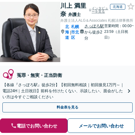
川上 満里
北海道
インタビュ
ーを見る
奈
弁護士
弁護士法人ALG＆Associates 札幌法律事務所
さっぽろ駅
営業時間：00:00~
北
札幌
23:59（土日祝
海
市北
から徒歩2
|
道
区
日）
分
冤罪・無実・正当防衛
【各線『さっぽろ駅』徒歩2分】【初回無料相談｜初回接見1万円～｜
電話24H｜土日祝日】前科を付けたくない、示談したい、面会がした
い方は今すぐご相談ください
料金表を見る
電話でお問い合わせ
メールでお問い合わせ