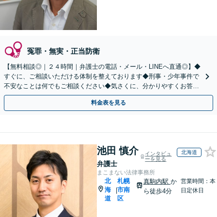
冤罪・無実・正当防衛
【無料相談◎｜２４時間｜弁護士の電話・メール・LINEへ直通◎】◆
すぐに、ご相談いただける体制を整えております◆刑事・少年事件で
不安なことは何でもご相談ください◆気さくに、分かりやすくお答え
します。弁護士直通LINE【@685dvpfm】
料金表を見る
池田 慎介
北海道
インタビュ
ーを見る
弁護士
まこまない法律事務所
北
札幌
真駒内駅
か
営業時間：本
海
市南
|
日定休日
ら徒歩4分
道
区