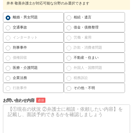
井本 敬善弁護士が対応可能な分野のみ選択できます
離婚・男女問題
相続・遺言
交通事故
借金・債務整理
インターネット
労働・雇用
刑事事件
詐欺・消費者問題
債権回収
不動産・住まい
医療・介護問題
外国人・国際問題
企業法務
税務訴訟
行政事件
その他・不明
お問い合わせ内容
必須