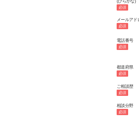
(ひらがな)
必須
メールアド
必須
電話番号
必須
都道府県
必須
ご相談歴
必須
相談分野
必須