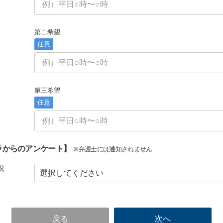
第二希望
任意
第三希望
任意
ラからのアンケート】
※弁護士には通知されません
況