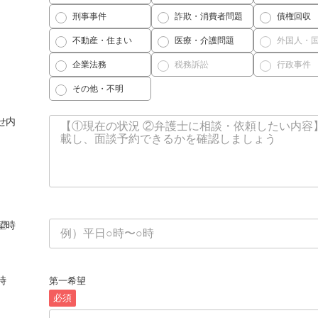
刑事事件
詐欺・消費者問題
債権回収
不動産・住まい
医療・介護問題
外国人・
企業法務
税務訴訟
行政事件
その他・不明
せ内
望時
時
第一希望
必須