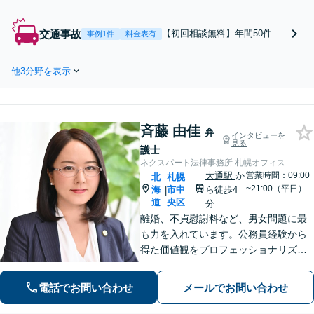
実施しています。ご依頼後は
弁護士直通電話・LINE対応も
交通事故
【初回相談無料】年間50件以
事例1件
料金表有
可能です。企業間トラブル・
上の相談実績。交通事故に遭
従業員とのトラブルなど、柔
われた方はまずご相談を。損
軟かつフットワーク軽く対応
他3分野を表示
害賠償請求／後遺障害等級認
いたします【西18丁目駅1分】
定・異議申し立て／治療費の
打ち切りなど。弁護士特約
可・事案に応じて完全成功報
斉藤 由佳
酬制を採用するなど相談しや
弁
インタビューを
見る
すい対応体制です
護士
ネクスパート法律事務所 札幌オフィス
大通駅
か
営業時間：09:00
北
札幌
~21:00（平日）
海
市中
ら徒歩4
|
道
央区
分
離婚、不貞慰謝料など、男女問題に最
も力を入れています。公務員経験から
得た価値観をプロフェッショナリズム
活かし、情報の秘匿性と透明性を守り
ながら、正確な情報提供と誠実なコミ
電話でお問い合わせ
メールでお問い合わせ
ュニケーションを心がけて、最善の解
決を目指します。【お子様連れ相談