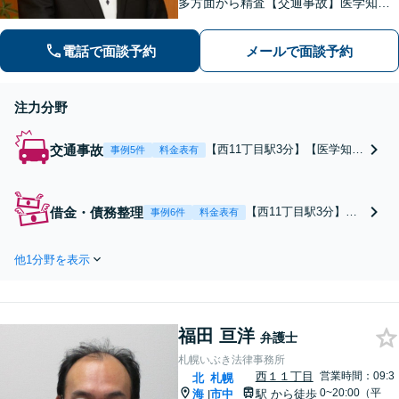
多方面から精査【交通事故】医学知識
にもとづき、適切な後遺障害等級や賠
償額を立証【借金・債務整理】個人・
電話で面談予約
メールで面談予約
法人可。最近の傾向や破産管財人の経
験をふまえて柔軟に対応します。
注力分野
交通事故
【西11丁目駅3分】【医学知識
事例5件
料金表有
にもとづいて解決】薬学部卒
業・元医科学研究者の経験か
ら、人身傷害・後遺障害には
借金・債務整理
【西11丁目駅3分】
事例6件
料金表有
より踏み込んだ対応ができま
【個人・法人に対応】
す【治療中からご相談くださ
弁護士歴10年以上で多
い】今後の治療への的確なア
他1分野を表示
くの案件を担当。最近
ドバイスが可能です【初回面
の傾向などを踏まえた
談無料】【夜間面談可】
提案が可能です【個
人・法人の破産管財人
福田 亘洋
経験あり】裁判所側の
弁護士
視点からも問題を多角
札幌いぶき法律事務所
的に精査します【初回
西１１丁目
営業時間：09:3
北
札幌
面談無料】【法テラス
0~20:00（平
海
市中
駅
から徒歩
|