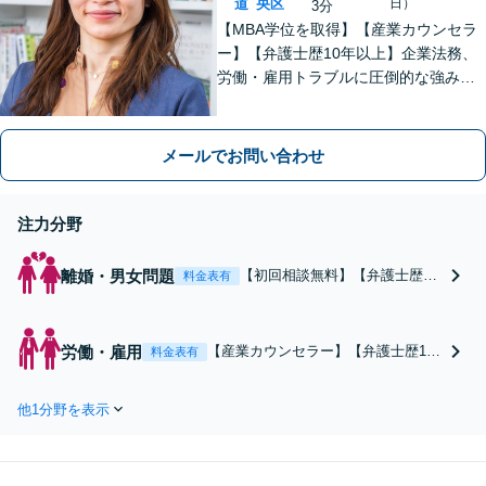
道
央区
日）
3分
【MBA学位を取得】【産業カウンセラ
ー】【弁護士歴10年以上】企業法務、
労働・雇用トラブルに圧倒的な強みあ
り！【宅地建物取引士試験合格】土地
が絡む不動産や相続トラブルにも深い
知見！講演セミナー多数、分かりやす
メールでお問い合わせ
い説明【初回相談無料】
注力分野
離婚・男女問題
【初回相談無料】【弁護士歴10
料金表有
年以上】【女性目線のサポー
ト】慰謝料請求や財産分与、親
権など幅広く対応いたします。
労働・雇用
【産業カウンセラー】【弁護士歴10
料金表有
話しやすい雰囲気作りを心がけ
年以上】使用者側・労働者側どちら
ております。離婚を悩んでいる
も対応可能です。話しやすい雰囲気
段階でもお気軽にご相談くださ
他1分野を表示
作りと親身なサポートを心がけてお
い【西11丁目駅3分】
ります。少しでもお悩みであれば、
ぜひご相談ください。【西11丁目駅3
分】【初回相談無料】