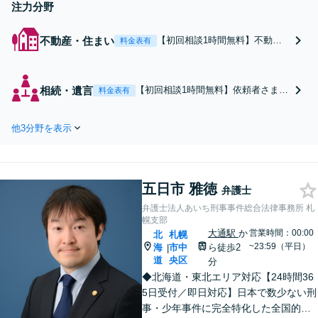
注力分野
不動産・住まい
【初回相談1時間無料】不動産
料金表有
オーナー・管理会社・不動産業
者側のご相談に対応。支払督促
の申立て、建物明渡請求、強制
相続・遺言
【初回相談1時間無料】依頼者さまの
料金表有
執行の申立てなど、どのフェー
思いを尊重し、バランスのとれた解
ズからでもお任せください。他
決を。遺産分割協議・調停、不動産
士業ともワンストップで対応可
他3分野を表示
相続、相続放棄、遺言書作成、遺留
能【休日・夜間面談OK】【す
分など。他士業との連携もワンスト
すきの駅2分】
ップで対応します【休日・夜間面談
OK】【すすきの駅2分】
五日市 雅徳
弁護士
弁護士法人あいち刑事事件総合法律事務所 札
幌支部
大通駅
か
営業時間：00:00
北
札幌
~23:59（平日）
海
市中
ら徒歩2
|
道
央区
分
◆北海道・東北エリア対応【24時間36
5日受付／即日対応】日本で数少ない刑
事・少年事件に完全特化した全国的刑