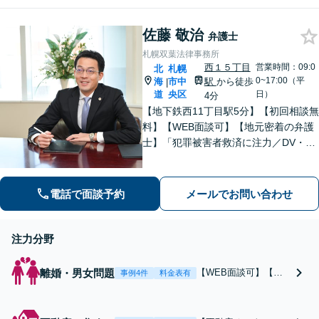
続税対策等お任せくださ
たい」等お任せくだ
い。【明瞭な料金プラン】
さい。【リーズナブ
佐藤 敬治
【解決実績豊富】【電話相
弁護士
ルな料金設定】
談可】
札幌双葉法律事務所
西１５丁目
営業時間：09:0
北
札幌
0~17:00（平
海
市中
駅
から徒歩
|
道
央区
日）
4分
【地下鉄西11丁目駅5分】【初回相談無
料】【WEB面談可】【地元密着の弁護
士】「犯罪被害者救済に注力／DV・モ
ラハラ対応はお任せください」「不貞
慰謝料請求したい方・された方どちら
も対応」家賃の未払い・建物明渡請求
電話で面談予約
メールでお問い合わせ
に強い【子連れ相談可】【夜間相談
可】
注力分野
離婚・男女問題
【WEB面談可】【地
事例4件
料金表有
元密着の弁護士】「犯
罪被害者救済に注力／
DV・モラハラ対応は