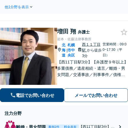
を抱えていらっしゃる場合に
い、遺産分割、不動産や農地を含む
も、諦めず将来のために解決へ
他1分野を表示
遺産、使い込み疑惑など、複雑な問
導きます！【完全個室で相談】
題もお任せください。遺産調査・交
渉・手続きにも対応。生前対策とし
て遺言書作成も可【初回面談無料】
増田 翔
弁護士
岩本・佐藤法律事務所
西１１丁目
営業時間：09:0
北
札幌
0~17:30（平
海
市中
駅
から徒歩
|
道
央区
日）
3分
【西11丁目駅3分】【弁護歴９年以上】
多重債務／遺産相続・遺言／離婚・男
女問題／交通事故／刑事事件／債権回
収など、お困りごとは何でもご相談く
ださい。北海道の皆様に信頼される弁
護士を目指し、日々尽力しておりま
電話でお問い合わせ
メールでお問い合わせ
す！【分割払いOK】【法テラス可】
注力分野
離婚・男女問題
【西11丁目駅3分】
事例2件
料金表有