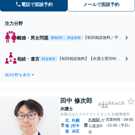
や、離婚、相続、不動産など、お気軽
電話で面談予約
メールで面談予約
にご相談ください。 ※電話やメールで
のご相談はお受けしておりません。
注力分野
離婚・男女問題
【初回相談無料／平日
事例3件
料金表有
夜・土曜相談可】弁護
士へのご依頼を具体的
に検討している方、弁
相続・遺言
【初回相談無料】【弁護士歴30年以
料金表有
護士に会って法律相談
上】遺産分割や遺言書作成、相続放
を受けてみたい方は、
棄など。長年培った経験とノウハウ
お気軽にご相談くださ
他3分野を表示
を活かし、「紛争の長期化を避け
い。交渉から調停、裁
る」相続の実現を目指します。関連
判まで粘り強くサポー
士業とも円滑に連携いたします【平
ト！婚姻費用や養育
日夜・土曜相談可】【西11丁目駅1
費、財産分与、慰謝
田中 修次郎
分】
インタビューを
料、親権、面会交流。
見る
弁護士
弁護士法人プロテクトスタンス 札幌事務所
札幌駅
か
営業時間：09:00
北
札幌
~21:00（平日）
海
市中
ら徒歩5
|
道
央区
分