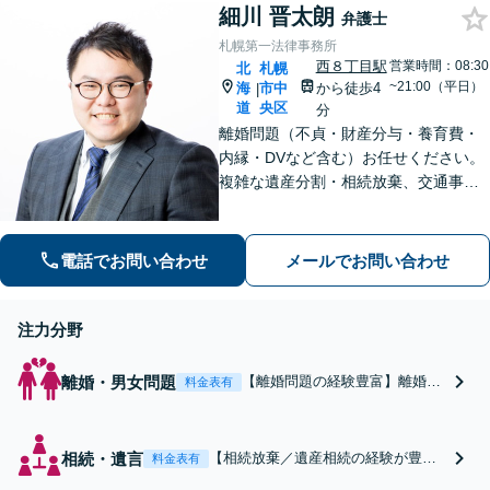
細川 晋太朗
弁護士
札幌第一法律事務所
西８丁目駅
営業時間：08:30
北
札幌
~21:00（平日）
海
市中
から徒歩4
|
道
央区
分
離婚問題（不貞・財産分与・養育費・
内縁・DVなど含む）お任せください。
複雑な遺産分割・相続放棄、交通事故
（人身事故・物損事故）についても経
験豊富。不安や心配ごとに寄り添っ
て、法的にサポートいたします。【西1
電話でお問い合わせ
メールでお問い合わせ
1丁目駅徒歩5分】
注力分野
離婚・男女問題
【離婚問題の経験豊富】離婚を
料金表有
考えたら、すぐにご連絡くださ
い。【不貞の慰謝料請求、財産
分与、親権、面会交流、養育
相続・遺言
【相続放棄／遺産相続の経験が豊富
料金表有
費、DV被害など】複雑なご事情
な弁護士】借金を引き継ぎたくな