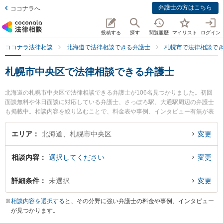
弁護士の方はこちら
ココナラへ
投稿する
探す
閲覧履歴
マイリスト
ログイン
ココナラ法律相談
北海道で法律相談できる弁護士
札幌市で法律相談で
札幌市中央区で法律相談できる弁護士
北海道の札幌市中央区で法律相談できる弁護士が106名見つかりました。初回
面談無料や休日面談に対応している弁護士、さっぽろ駅、大通駅周辺の弁護士
も掲載中。相談内容を絞り込むことで、料金表や事例、インタビュー有無が表
示できます。特に春楡法律事務所の丹波 良太弁護士や原洋司法律事務所の芦田
和真弁護士、諏訪・髙橋法律事務所の髙橋 和央弁護士のプロフィール情報や弁
エリア
北海道、札幌市中央区
変更
護士費用、強みなどが注目されています。離婚や相続、交通事故から不動産、
ネットトラブル、企業法務まで幅広く取り扱う弁護士が多数。こんな法律相談
相談内容
選択してください
変更
をお持ちの方は是非ご利用ください。札幌市中央区で土日や夜間に発生した不
倫慰謝料トラブルを今すぐに弁護士に相談したい』『交通事故の過失割合や後
遺障害のトラブル解決の実績豊富な近くの弁護士を検索したい』『初回相談無
詳細条件
未選択
変更
料で自己破産や債務整理を法律相談できる札幌市中央区内の弁護士に相談予約
したい』などでお困りの相談者さんにおすすめです。
※
相談内容を選択する
と、その分野に強い弁護士の料金や事例、インタビュー
が見つかります。