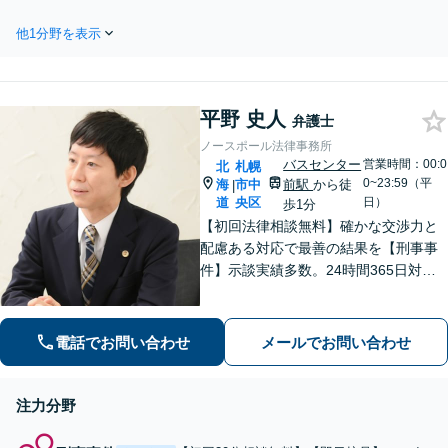
ちますので、離婚を考えはじめ
などの長期化を防ぎ、納得感のある
たらご相談ください【夜間・休
他1分野を表示
解決へ！【法テラス利用可】【各士
日対応可】【完全個室】
業と連携】複雑な不動産分割もスム
ーズな手続きが可能です【夜間・休
日対応可】【完全個室】
平野 史人
弁護士
ノースポール法律事務所
バスセンター
営業時間：00:0
北
札幌
0~23:59（平
海
市中
前駅
から徒
|
道
央区
日）
歩1分
【初回法律相談無料】確かな交渉力と
配慮ある対応で最善の結果を【刑事事
件】示談実績多数。24時間365日対応
で身柄解放・不起訴を目指します【交
通事故】保険会社顧問事務所での勤務
経験あり。【バスセンター前駅3番出口
電話でお問い合わせ
メールでお問い合わせ
徒歩1分】
注力分野