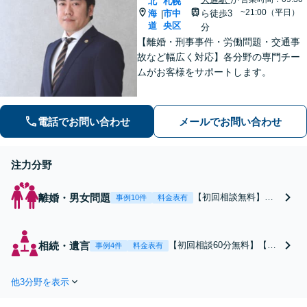
北
札幌
~21:00（平日）
海
市中
ら徒歩3
|
道
央区
分
【離婚・刑事事件・労働問題・交通事
故など幅広く対応】各分野の専門チー
ムがお客様をサポートします。
電話でお問い合わせ
メールでお問い合わせ
注力分野
離婚・男女問題
【初回相談無料】あ
事例10件
料金表有
なたの利益の最大化
を目指します。まず
は電話・メールで状
相続・遺言
【初回相談60分無料】【全
事例4件
料金表有
況を丁寧にお聞きし
国対応】税理士・司法書士
ます。「離婚を希望
と連携可能！遺産分割／遺
している」「離婚を
他3分野を表示
留分／遺言書作成／相続放
切り出された」「不
棄／相続人・財産調査／相
貞の慰謝料請求をし