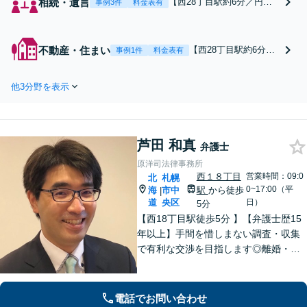
相続・遺言
【西28丁目駅約6分／円山
事例3件
料金表有
公園駅約5分】 協議や調停
についてお困りの方はぜひ
ご相談を！遺留分や相続放
不動産・住まい
【西28丁目駅約6分／
事例1件
料金表有
棄に関するトラブルや手続
円山公園駅約5分】家
きも対応いたします。事業
賃の未払いでお困りの
継承／遺言書作成／寄与分
他3分野を表示
オーナー様はご相談く
や使い込みの問題／家族信
ださい！立ち退きや強
託の手続き
制執行、スピード重視
で対応します！夜逃げ
芦田 和真
／連絡がとれない案件
弁護士
も対応／賃貸用物件の
原洋司法律事務所
欠陥住宅トラブル／立
西１８丁目
営業時間：09:0
北
札幌
退料の増額交渉
0~17:00（平
海
市中
駅
から徒歩
|
道
央区
日）
5分
【西18丁目駅徒歩5分 】【弁護士歴15
年以上】手間を惜しまない調査・収集
で有利な交渉を目指します◎離婚・男
女問題/遺産・相続問題/交通事故はお任
せください。特に不貞慰謝料請求、財
産分与、養育費につき解決事例多数！
電話でお問い合わせ