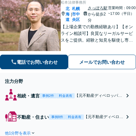
の手続きなどもお任せくださ
松本法律事務所
い。
さっぽろ駅
営業時間：09:00
北
札幌
~17:00（平日）
海
市中
から徒歩2
|
道
央区
分
【上場企業での勤務経験あり】【オン
ライン相談可】良質なリーガルサービ
スをご提供。経験と知見を駆使し専門
的かつ多角的に解決策を検討し、依頼
者様にとって有利な解決を目指し尽力
いたします。今ある問題だけではな
電話でお問い合わせ
メールでお問い合わせ
く、派生的・将来的な問題予防にも対
応いたします。
注力分野
相続・遺言
【元不動産ディベロッパ
事例2件
料金表有
ー】不動産の絡む相続はお
任せを！不動産業者や他士
業との広いネットワークが
不動産・住まい
【元不動産ディベロッ
事例8件
料金表有
強み。ワンストップで迅速
パー】「不動産業界や
かつ丁寧に取り組みます！
現場の実情をよく知っ
不動産評価額で相続には差
他1分野を表示
ている点が強み」立退