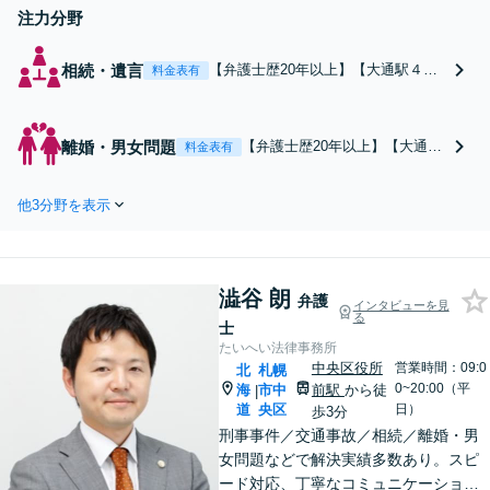
注力分野。
注力分野
相続・遺言
【弁護士歴20年以上】【大通駅４
料金表有
分・札幌駅６分】【初回相談無料】
遺産分割協議や遺留分侵害額請求、
遺言書作成など、幅広く対応してい
離婚・男女問題
【弁護士歴20年以上】【大通駅
料金表有
ます。税理士や司法書士などの他士
４分・札幌駅６分】【初回相談
業と連携してワンストップでの解決
無料】家庭裁判所の調停委員の
が可能です。ぜひご相談ください。
他3分野を表示
経験があります。離婚するのか
迷っている段階でもご相談くだ
さい。経済面、お子さまの将
来、依頼者さまの希望を考慮し
澁谷 朗
た最善の解決策をご提案しま
弁護
インタビューを見
る
す。
士
たいへい法律事務所
中央区役所
営業時間：09:0
北
札幌
0~20:00（平
海
市中
前駅
から徒
|
道
央区
日）
歩3分
刑事事件／交通事故／相続／離婚・男
女問題などで解決実績多数あり。スピ
ード対応、丁寧なコミュニケーション