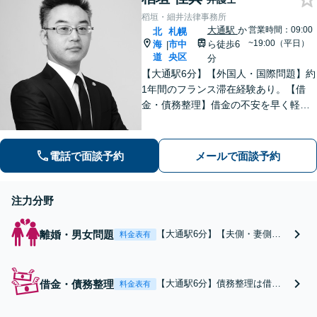
談可能です
あり】【WEB面談可】【西
稻垣・細井法律事務所
18丁目駅徒歩1分】
大通駅
か
営業時間：09:00
北
札幌
~19:00（平日）
海
市中
ら徒歩6
|
道
央区
分
【大通駅6分】【外国人・国際問題】約
1年間のフランス滞在経験あり。【借
金・債務整理】借金の不安を早く軽減
するため、早期解決を意識していま
す。お気軽にご相談ください。
電話で面談予約
メールで面談予約
注力分野
離婚・男女問題
【大通駅6分】【夫側・妻側の
料金表有
対応可】依頼者さまの要望に沿
って、交渉による早期解決を目
指します。離婚や不貞の慰謝料
借金・債務整理
【大通駅6分】債務整理は借金
料金表有
請求、財産分与など全般的に対
問題の救済措置です。借金返済
応しておりますので、お気軽に
や取り立てに苦しんでいました