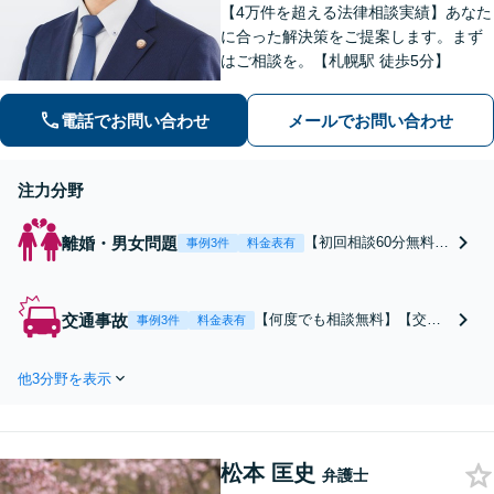
【4万件を超える法律相談実績】あなた
に合った解決策をご提案します。まず
はご相談を。【札幌駅 徒歩5分】
電話でお問い合わせ
メールでお問い合わせ
注力分野
離婚・男女問題
【初回相談60分無料】
事例3件
料金表有
【慰謝料・離婚問題に
ついて6,000件以上の
豊富な相談実績】【着
交通事故
【何度でも相談無料】【交通
事例3件
料金表有
手金の返金保証あり】
事故の経験豊富な元裁判官が
浮気・不倫の慰謝料請
在籍】【交通事故の専門部署
求、請求された慰謝料
他3分野を表示
をご用意】交通事故の被害は
の減額交渉はもちろん
弁護士にご相談ください。保
財産分与や婚姻費用、
険会社と交渉し、治療期間の
婚約破棄など様々な離
延長や賠償金の増額を勝ち取
婚・男女問題の解決実
松本 匡史
ります。後遺障害の等級認定
弁護士
績が豊富です。