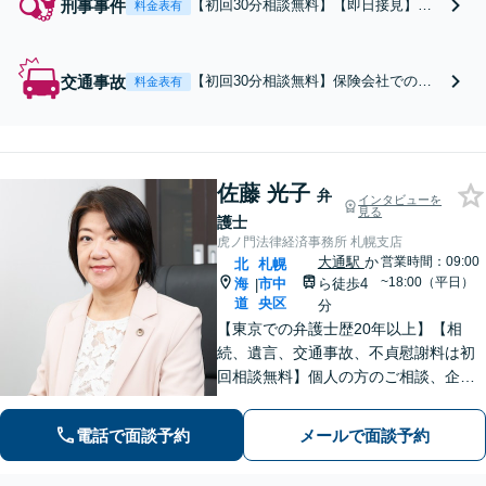
刑事事件
【初回30分相談無料】【即日接見】
料金表有
【示談交渉に強み】保険会社顧問事務
所で培った交渉力を活かし、多数の示
談成立実績あり。迅速なアクションと
交通事故
【初回30分相談無料】保険会社での勤
料金表有
配慮ある対応で、早期の身柄解放・不
務経験を活かし、しかるべき補償を受
起訴獲得を目指します【電話相談OK】
けられるよう丁寧にサポート。保険会
【バスセンター前駅徒歩1分】
社との示談交渉などについて、事故の
規模や被害の程度に問わずお気軽にご
相談ください【電話相談OK】【バスセ
佐藤 光子
弁
インタビューを
ンター前駅徒歩1分】
見る
護士
虎ノ門法律経済事務所 札幌支店
大通駅
か
営業時間：09:00
北
札幌
~18:00（平日）
海
市中
ら徒歩4
|
道
央区
分
【東京での弁護士歴20年以上】【相
続、遺言、交通事故、不貞慰謝料は初
回相談無料】個人の方のご相談、企業
の皆様のご相談を幅広く経験してきま
した。東京と同等のリーガルサービス
電話で面談予約
メールで面談予約
を出身地の札幌で提供いたします。本
店に他士業常駐。食品、医療、学校は