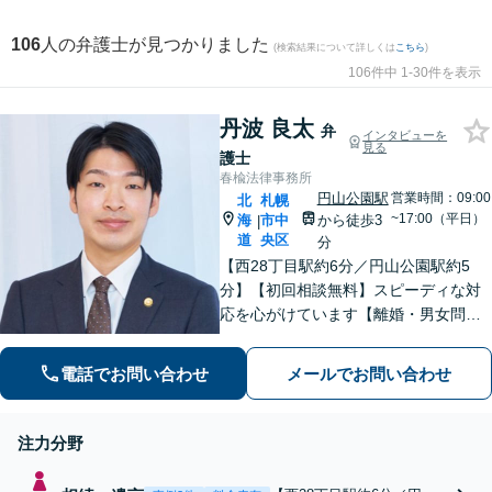
106
人の弁護士が見つかりました
(検索結果について詳しくは
こちら
)
106件中 1-30件を表示
丹波 良太
弁
インタビューを
見る
護士
春楡法律事務所
円山公園駅
営業時間：09:00
北
札幌
~17:00（平日）
海
市中
から徒歩3
|
道
央区
分
【西28丁目駅約6分／円山公園駅約5
分】【初回相談無料】スピーディな対
応を心がけています【離婚・男女問
題】慰謝料請求／財産分与・熟年離婚
に強い【相続】分割協議や調停の実績
電話でお問い合わせ
メールでお問い合わせ
豊富
注力分野