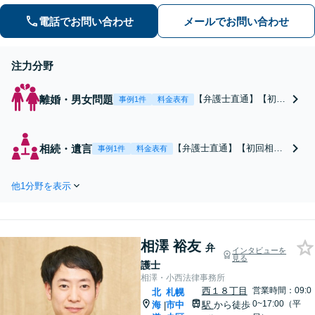
「債務整理」「相続」に注力していま
す。
電話でお問い合わせ
メールでお問い合わせ
注力分野
離婚・男女問題
【弁護士直通】【初回
事例1件
料金表有
相談無料】【夜間・土
日祝日の面談可】【夜
間問合せ可】【24hメ
相続・遺言
【弁護士直通】【初回相談
事例1件
料金表有
ール受付可】 離婚の
無料】【夜間・土日祝日の
あらゆる問題につい
面談対応可】【夜間問い合
て、丁寧かつスピーデ
他1分野を表示
わせ可】【２４時間メール
ィで有利な解決に尽力
受付可】 遺産相続問題全般
します。
について、丁寧かつ有利な
解決を目指し尽力します。
相澤 裕友
弁
インタビューを
見る
護士
相澤・小西法律事務所
西１８丁目
営業時間：09:0
北
札幌
0~17:00（平
海
市中
駅
から徒歩
|