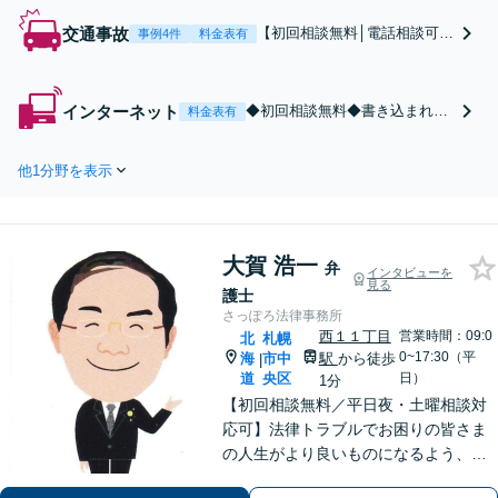
交通事故
【初回相談無料│電話相談可】
事例4件
料金表有
【大通駅・札幌駅5分】北海道
全域のトラブルに注力！事故
被害の経験も踏まえ、依頼者
インターネット
◆初回相談無料◆書き込まれた
料金表有
さまに寄り添いながらサポー
側・書き込んでしまった側、両
トします【弁護士費用特約
方対応可能です。 ◆札幌では珍
可】物損事故から死亡事故ま
他1分野を表示
しい、削除・開示請求が可能な
でスピード対応！後遺障害認
弁護士です。ホスラブ・爆サ
定の獲得もお任せください。
イ・グーグル・X関連が得意で
す。◆開示請求者から賠償請求
大賀 浩一
や訴訟がなされた場合の交渉、
弁
インタビューを
見る
訴訟も対応可！
護士
さっぽろ法律事務所
西１１丁目
営業時間：09:0
北
札幌
0~17:30（平
海
市中
駅
から徒歩
|
道
央区
日）
1分
【初回相談無料／平日夜・土曜相談対
応可】法律トラブルでお困りの皆さま
の人生がより良いものになるよう、誠
心誠意対応いたします。労働・労災