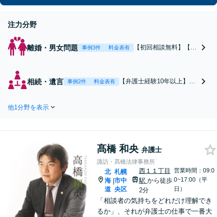
【ＺＯＯＭ対応】
注力分野
離婚・男女問題
【初回相談無料】【弁
事例3件
料金表有
護士経験10年以上】慰
謝料請求/財産分与/養
育費などの解決事例多
相続・遺言
【弁護士経験10年以上】遺
事例2件
料金表有
数あり！お話をじっく
留分減殺請求、遺言書作
り伺い、「お客様の立
成、相続放棄など、幅広い
場に立った、親切・丁
他1分野を表示
案件にご対応いたします。
寧でわかりやすい対
手間や時間のかかる準備
応」を大切にする事務
も、依頼者様の望む結果を
所です【分割払い対
得るために、一つひとつ丁
応】
髙橋 和央
寧に行います。【初回相談
弁護士
無料】【分割払い対応】
諏訪・髙橋法律事務所
西１１丁目
営業時間：09:0
北
札幌
0~17:00（平
海
市中
駅
から徒歩
|
道
央区
日）
2分
「相談者の気持ちをどれだけ理解でき
るか」、それが弁護士の仕事で一番大