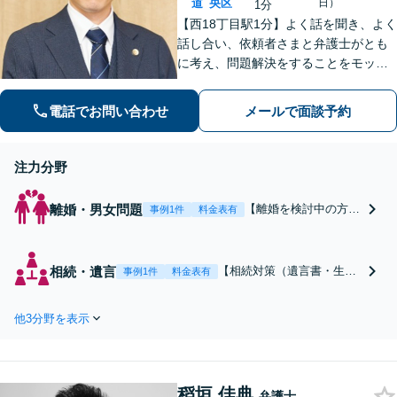
道
央区
日）
1分
【西18丁目駅1分】よく話を聞き、よく
話し合い、依頼者さまと弁護士がとも
に考え、問題解決をすることをモット
ーにしています。粘り強い交渉&スピー
ディーな対応で、依頼者さまの利益を
電話でお問い合わせ
メールで面談予約
追求します【夜間・土日祝対応可】
注力分野
離婚・男女問題
【離婚を検討中の方】
事例1件
料金表有
「相談してよかった」
と思っていただけるよ
う、皆さまのお気持ち
相続・遺言
【相続対策（遺言書・生前
事例1件
料金表有
に寄り添い、丁寧に対
準備）のご相談も対応】も
応いたします。離婚を
ちろん相続発生後の交渉も
決めかねている方、別
他3分野を表示
お任せください。丁寧なヒ
居するか悩んでいる方
アリングでご意向を汲み取
など状況に応じたアド
り、「納得感」のある着地
バイスも実施。離婚・
点を粘り強く目指します。
男女問題に幅広くご相
稻垣 佳典
【相続人50人超の交渉経験
弁護士