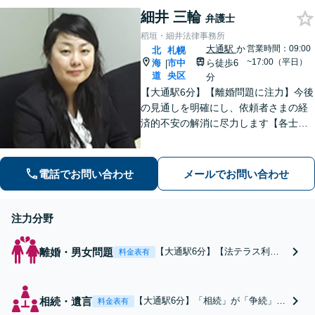
ルに強い会社を作りましょう。
細井 三輪
弁護士
稻垣・細井法律事務所
大通駅
か
営業時間：09:00
北
札幌
~17:00（平日）
海
市中
ら徒歩6
|
道
央区
分
【大通駅6分】【離婚問題に注力】今後
の見通しを明確にし、依頼者さまの経
済的不安の解消に尽力します【各士業
と連携】複雑な不動産分割もスムーズ
な手続きが可能です
電話でお問い合わせ
メールでお問い合わせ
注力分野
離婚・男女問題
【大通駅6分】【法テラス利用
料金表有
可】離婚後の経済的な不安を解
消すべく、慰謝料／財産分与／
養育費などを有利な解決へ導き
相続・遺言
【大通駅6分】「相続」が「争続」に
料金表有
ます。明確に今後の見通しが立
なる前に！調停／遺言作成／遺留分