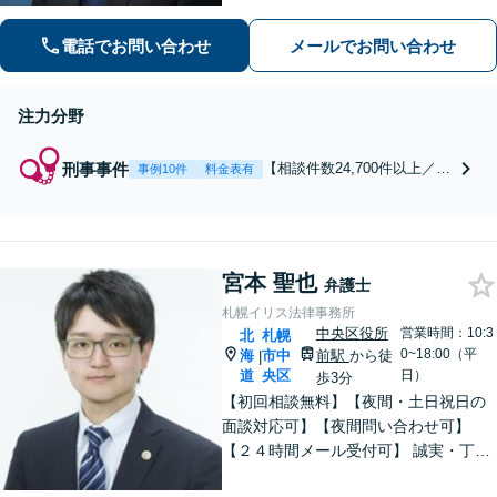
事総合法律事務所！相談件数24,700件
以上、不起訴・無罪獲得2,800件以上、
電話でお問い合わせ
メールでお問い合わせ
多数の釈放保釈実績で依頼者の社会復
帰を強力に弁護します。
注力分野
刑事事件
【相談件数24,700件以上／24
事例10件
料金表有
時間365日受付／即日対応】
刑事・少年事件に完全特化し
たリーディングファームで、
冤罪事件から重大事件の弁護
宮本 聖也
まで豊富な経験と解決実績！
弁護士
窃盗・詐欺・暴行・傷害・痴
札幌イリス法律事務所
漢・盗撮・薬物犯罪など幅広
中央区役所
営業時間：10:3
北
札幌
い分野に対応可能です！
0~18:00（平
海
市中
前駅
から徒
|
道
央区
日）
歩3分
【初回相談無料】【夜間・土日祝日の
面談対応可】【夜間問い合わせ可】
【２４時間メール受付可】 誠実・丁寧
な対応を心掛けています。「離婚」