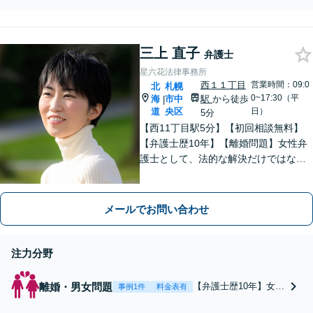
が出ます。まずはご相談く
料／立退き・明渡し／
ださい【出張｜オンライン
原状回復／賃料増額／
相談可】【休日夜間面談
売買トラブル 不動産
可】
三上 直子
業者とのネットワーク
弁護士
もあり、幅広い事案に
星六花法律事務所
対応！宅建資格保有
西１１丁目
営業時間：09:0
北
札幌
【オンライン相談可】
0~17:30（平
海
市中
駅
から徒歩
|
【休日夜間面談可】
道
央区
日）
5分
【西11丁目駅5分】【初回相談無料】
【弁護士歴10年】【離婚問題】女性弁
護士として、法的な解決だけではなく
お気持ちに寄り添い、サポートいたし
ます。不貞の慰謝料や財産分与、養育
費など【相続問題】遺言書作成や成年
メールでお問い合わせ
後見、遺産分割協議など。
注力分野
離婚・男女問題
【弁護士歴10年】女性
事例1件
料金表有
弁護士として、法的な