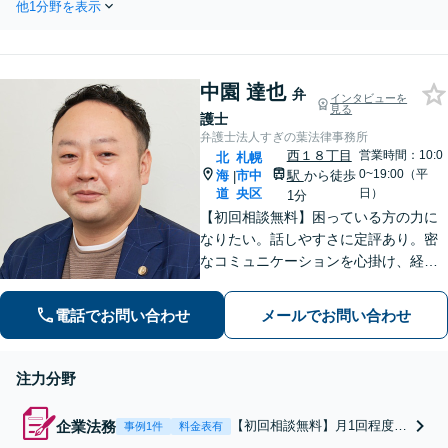
ご相談ください。【夜間・休日
他1分野を表示
ら、早めにご相談ください。弁
対応可】【法テラス可】
護士費用は分割・後払いにも対
応可能です。【夜間・休日対応
可】【法テラス可】
中園 達也
弁
インタビューを
見る
護士
弁護士法人すぎの葉法律事務所
西１８丁目
営業時間：10:0
北
札幌
0~19:00（平
海
市中
駅
から徒歩
|
道
央区
日）
1分
【初回相談無料】困っている方の力に
なりたい。話しやすさに定評あり。密
なコミュニケーションを心掛け、経験
豊富な弁護士が解決まで二人三脚で対
応！ぜひリラックスしてラフな格好で
電話でお問い合わせ
メールでお問い合わせ
ご相談にいらしてください【夜間・休
日対応可能】【電話・WEB相談】
注力分野
企業法務
【初回相談無料】月1回程度の
事例1件
料金表有
企業訪問（※希望に応じ）も