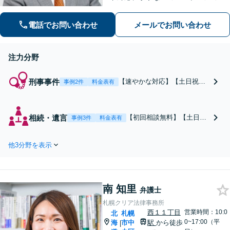
で、納得感の高い解決を目指します
【初回無料相談】【速やかな対応】
電話でお問い合わせ
メールでお問い合わせ
【夜間土日祝日の相談可】
注力分野
刑事事件
【速やかな対応】【土日祝・
事例2件
料金表有
夜間相談可】【初回相談無
料】性犯罪／交通事故／暴
行・傷害／横領など、さまざ
相続・遺言
【初回相談無料】【土日
事例3件
料金表有
まな刑事事件のご相談を承り
祝・夜間相談可】【速やか
ます。速やかに弁護活動を開
な対応】遺産分割協議・調
始し、最善の解決を目指しま
他3分野を表示
停／遺留分侵害額請求な
す。被害者の方との示談交渉
ど、相続トラブルやお困り
もお任せください。
ごとはご相談ください。丁
寧な対話を通し、依頼者さ
南 知里
まにとって最善の解決を目
弁護士
指します。
札幌クリア法律事務所
西１１丁目
営業時間：10:0
北
札幌
0~17:00（平
海
市中
駅
から徒歩
|