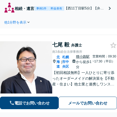
問題解決だけではなく
お気持ちに寄り添いな
相続・遺言
【西11丁目駅5分】【弁護
事例1件
料金表有
がらサポートいたしま
士歴10年】遺言書作成や家
す。不貞の慰謝料請求
族信託などの終活や、成年
や財産分与、養育費、
他1分野を表示
後見、任意後見等、老後の
親権など、お任せくだ
準備に関するご相談に対応
さい【初回相談無料】
しております。遺産分割協
【法テラス利用可】
議・調停、相続放棄、遺留
【子連れ相談可】【西
七尾 毅
分侵害額請求なども、お任
弁護士
11丁目駅5分】
せください。【初回相談無
南3条総合法律事務所
料】【Web面談可】
狸小路駅
営業時間：09:30
北
札幌
~17:30（平日）
海
市中
から徒歩1
|
道
央区
分
【初回相談無料】一人ひとりに寄り添
ったオーダーメイドの解決策を【不動
産・住まい】他士業と連携しワンスト
ップで対応！不動産オーナー、不動産
業者の方を中心に対応【相続問題】家
族関係を重視した円満解決を目指しま
電話でお問い合わせ
メールでお問い合わせ
す【休日・夜間面談OK】【すすきの駅
2分】