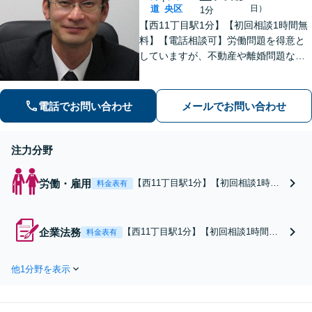
利用可】
道
央区
日）
1分
【西11丁目駅1分】【初回相談1時間無
料】【電話相談可】労働問題を得意と
していますが、不動産や離婚問題など
幅広く対応可能です。相談者さまと真
摯に向き合う姿勢を大切にしており、
話しやすい雰囲気作りを心がけており
電話でお問い合わせ
メールでお問い合わせ
ます。お困りの際は、ぜひご相談くだ
さい。
注力分野
労働・雇用
【西11丁目駅1分】【初回相談1時間
料金表有
無料】【電話相談可】割増賃金、不
当解雇、ハラスメント対応など、幅
広く対応しています。労使双方の対
企業法務
【西11丁目駅1分】【初回相談1時間無
料金表有
応実績が豊富にあり、独自の解決ノ
料】【電話相談可】労働問題、契約書
ウハウを有しています。お困りの際
の作成・チェック、企業間トラブルの
は、ぜひご相談ください。
他1分野を表示
対応など、幅広く対応しています。会
社の成長を支えられるよう、健全な企
業運営をサポートいたします。トラブ