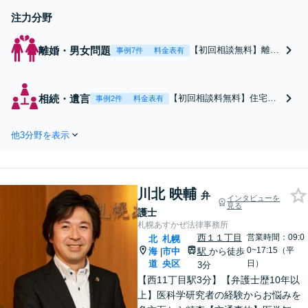
可】
注力分野
離婚・男女問題
【初回相談無料】離婚
事例7件
料金表有
問題に直面した女性の
気持ちに寄り添いなが
ら、将来の生活を見据
相続・遺言
【初回相談料無料】住宅・
事例2件
料金表有
えた解決案をご提案し
マンション・アパート等の
ます【年間相談件数10
相続にお困りの方も安心！
00件以上】蓄積したノ
他3分野を表示
遺産分割協議の代理交渉か
ウハウと交渉術を武器
ら名義変更までフルサポー
に慰謝料、養育費、親
ト！【全国対応可】豊富な
権などの獲得を目指し
拠点と組織力を活かし円満
ます【夜間・休日面談
川北 映輔
かつスピーディーに相続手
弁
インタビューを
可】
見る
続きをお手伝いします【取
護士
扱い実績2000件以上】
札幌あすかぜ法律事務所
西１１丁目
営業時間：09:0
北
札幌
0~17:15（平
海
市中
駅
から徒歩
|
道
央区
日）
3分
【西11丁目駅3分】【弁護士歴10年以
上】医科学研究者の経験からお悩みを