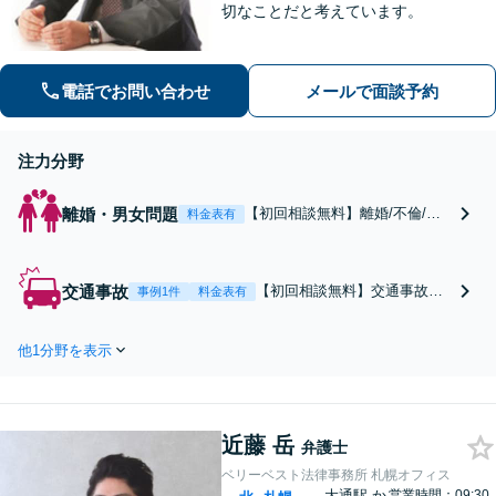
切なことだと考えています。
電話でお問い合わせ
メールで面談予約
注力分野
離婚・男女問題
【初回相談無料】離婚/不倫/親
料金表有
権/養育費/慰謝料など対応実績
豊富です。弁護士の仕事で大切
なことは、相談者の気持ちをど
交通事故
【初回相談無料】交通事故全
事例1件
料金表有
れだけ理解できるかだと考えて
般/後遺障害/過失割合/損害賠
います。まずはあなたのお悩み
償など対応実績豊富です。弁
を聞かせてください。
他1分野を表示
護士の仕事で大切なことは、
相談者の気持ちをどれだけ理
解できるかだと考えていま
す。まずはあなたのお悩みを
近藤 岳
聞かせてください。
弁護士
ベリーベスト法律事務所 札幌オフィス
大通駅
か
営業時間：09:30