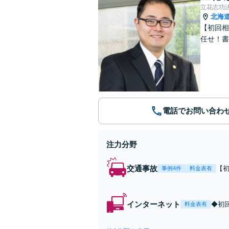
立花志功
北海
【初回相
任せ！書
電話でお問い合わ
注力分野
交通事故
【
事例4件
料金表有
者
の
インターネット
◆初
料金表有
可能
の交