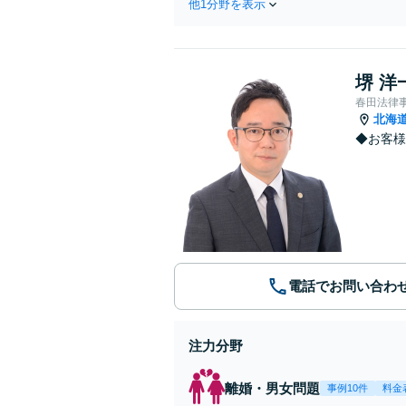
他1分野を表示
堺 洋
春田法律
北海
◆お客様
電話でお問い合わ
注力分野
離婚・男女問題
事例10件
料金