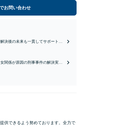
でお問い合わせ
、解決後の未来も一貫してサポート！
戦略的に考えます！【休日・夜間対
男女関係が原因の刑事事件の解決実績
心情に寄り添った対応を心掛けます
提供できるよう努めております。全力で