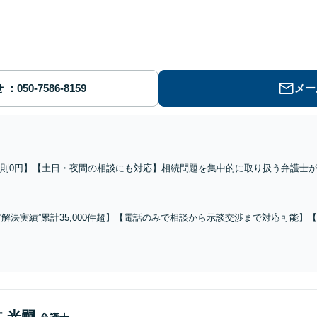
せ
メー
則0円】【土日・夜間の相談にも対応】相続問題を集中的に取り扱う弁護士
まで合わせたワンストップでの解決が可能です。
“解決実績”累計35,000件超】【電話のみで相談から示談交渉まで対応可能】
を集中的に取り扱う弁護士が徹底的にサポートさせていただきます！相談の
 光嗣