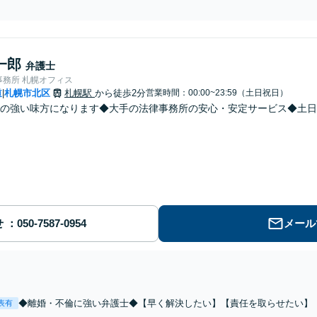
一郎
弁護士
事務所 札幌オフィス
道
札幌市北区
札幌駅
から徒歩2分
営業時間：00:00~23:59（土日祝日）
|
の強い味方になります◆大手の法律事務所の安心・安定サービス◆土日夜
せ
メール
◆離婚・不倫に強い弁護士◆【早く解決したい】【責任を取らせたい】
表有