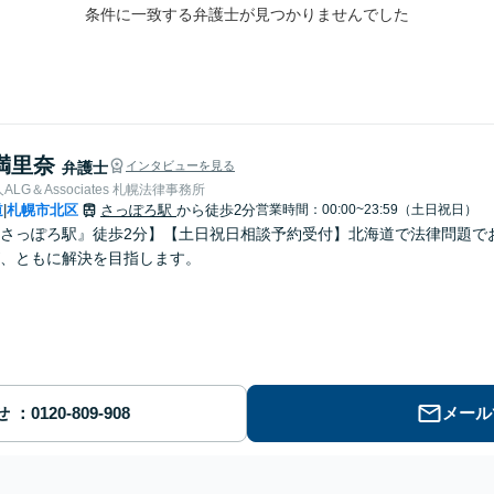
条件に一致する弁護士が見つかりませんでした
満里奈
弁護士
インタビューを見る
LG＆Associates 札幌法律事務所
道
札幌市北区
さっぽろ駅
から徒歩2分
営業時間：00:00~23:59（土日祝日）
|
さっぽろ駅』徒歩2分】【土日祝日相談予約受付】北海道で法律問題で
、ともに解決を目指します。
せ
メール