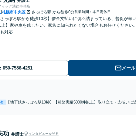
弁護士
フィック法律事務所
道
札幌市中央区
さっぽろ駅
から徒歩0分
営業時間：本日定休日
|
さっぽろ駅から徒歩10秒】借金支払いに切羽詰まっている、督促が辛
件以上】家や車を残したい、家族に知られたくない場合もお任せください
も対応
メール
【地下鉄さっぽろ駅10秒】【相談実績5000件以上】取り立て・支払い
表有
ている方、早急にご相談ください【家族にバレたくない】【家や車を残
【法テラス可】【完全個室相談で秘密厳守】
志功
弁護士
インタビューを見る