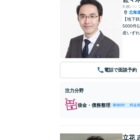
札幌パシ
北海
【地下鉄
5000
産いずれ
電話で面談予約
注力分野
借金・債務整理
事例6件
料金
立花 