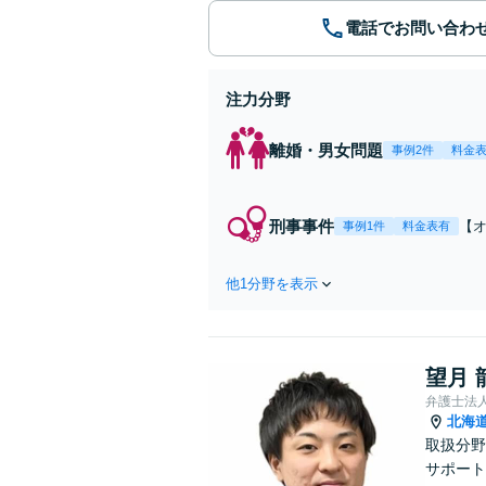
電話でお問い合わ
注力分野
離婚・男女問題
事例2件
料金
刑事事件
【
事例1件
料金表有
多
【
他1分野を表示
望月 
弁護士法
北海
取扱分野
サポート