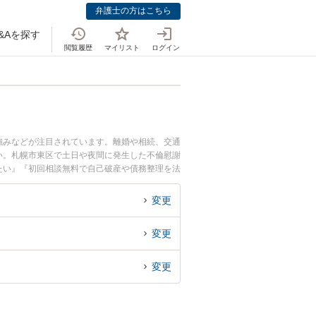
弁護士の方はこちら
&Aを探す
閲覧履歴
マイリスト
ログイン
強みなどが注目されています。離婚や相続、交通
い。札幌市東区で土日や夜間に発生した不倫慰謝
たい』『初回相談無料で自己破産や債務整理を法
変更
変更
変更