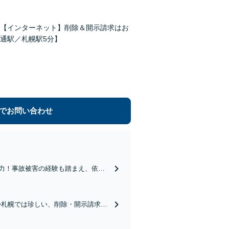
【インターネット】削除＆開示請求はお
通駅／札幌駅5分】
でお問い合わせ
注力！事故被害の経験も踏まえ、依頼
事故までスピード対応！後遺障害認定
◆札幌では珍しい、削除・開示請求が
者から賠償請求や訴訟がなされた場合