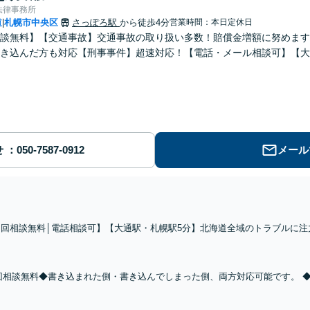
法律事務所
道
札幌市中央区
さっぽろ駅
から徒歩4分
営業時間：本日定休日
|
談無料】【交通事故】交通事故の取り扱い多数！賠償金増額に努めます
き込んだ方も対応【刑事事件】超速対応！【電話・メール相談可】【大
せ
メール
初回相談無料│電話相談可】【大通駅・札幌駅5分】北海道全域のトラブルに
さまに寄り添いながらサポートします【弁護士費用特約可】物損事故から死亡
獲得もお任せください。
回相談無料◆書き込まれた側・書き込んでしまった側、両方対応可能です。 
な弁護士です。ホスラブ・爆サイ・グーグル・X関連が得意です。◆開示請求
渉、訴訟も対応可！