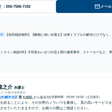
せ
メール
【初回相談無料】【離婚に強い弁護士】法律トラブルの解決だけでなく
表有
独自開発の性格診断を用いて「自分・夫（妻）を知る」▶︎今後の方針を
応】【オンライン相談OK】【札幌駅5分】
オンライン相談OK】不同意わいせつや恋人間の傷害事件、ストーカーなど、
数。豊富なカウンセリング経験を活かし、依頼者さま、ご家族、被害者の方の
休日相談可】【札幌駅5分】
龍之介
弁護士
人心 札幌法律事務所
道
札幌市北区
札幌駅
から徒歩3分
営業時間：09:00~18:00（土日祝日）
|
を絞ることにより、その分野のノウハウを蓄積し、質の高いサービスを
させていただきますので、お困りの際はご相談ください。