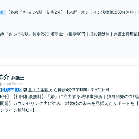
【各線「さっぽろ駅」徒歩2分】【来所・オンライン法律相談30分無料｜
表有
能】慰謝料請求/財産分与/親権/養育費/別居など、安心の解決策をご提案
線『さっぽろ駅』徒歩2分】着手金・相談料0円｜成功報酬制｜弁護士費用後
の交渉・賠償金額の増額はお任せください
洋介
弁護士
gal Barista
道
札幌市北区
北１２条駅
から徒歩4分
営業時間：本日定休日
|
5分】【初回相談無料】「婚」に注力する法律事務所｜独自開発の性格
問題】カウンセリング力に強み！離婚後の未来を見据えたサポートを【
ンライン相談OK】