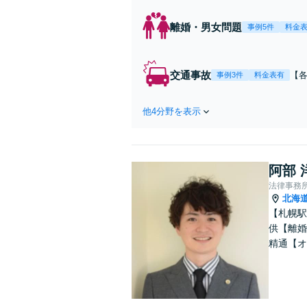
離婚・男女問題
事例5件
料金
交通事故
【各
事例3件
料金表有
と
他4分野を表示
阿部 
法律事務所Le
北海
【札幌駅
供【離婚
精通【オ