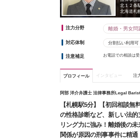
北１２条
北海道
札幌
注力分野
離婚・男女問
対応体制
分割払い利用可
お電話での相談は受
注意補足
インタビュー
注
プロフィール
阿部 洋介弁護士 法律事務所Legal Baris
【札幌駅5分】【初回相談無
の性格診断など、新しい法的
リング力に強み！離婚後の未
関係が原因の刑事事件に精通