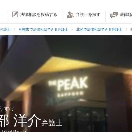
法律相談を投稿する
弁護士を探す
法律Q
弁護士
札幌市で法律相談できる弁護士
北区で法律相談できる弁護士
ようすけ
部 洋介
弁護士
gal Barista