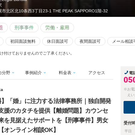
駅
市北区北10条西3丁目23-1 THE PEAK SAPPORO1階-32
題
刑事事件
労働・雇用
初回面談無料
休日面談可
夜間面談可
メール相談
け付けておりませんのでご了承ください。
力分野
事例紹介
料金表
アクセス
電
05
ta
※お電
えい
料】「婚」に注力する法律事務所｜独自開発
支援のカタチを提供【離婚問題】カウンセ
来を見据えたサポートを【刑事事件】男女
受付
【オンライン相談OK】
平日