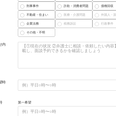
刑事事件
詐欺・消費者問題
債権回収
不動産・住まい
医療・介護問題
外国人・
企業法務
税務訴訟
行政事件
その他・不明
せ内
望時
時
第一希望