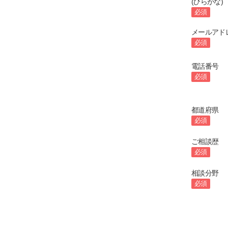
(ひらがな)
必須
メールアド
必須
電話番号
必須
都道府県
必須
ご相談歴
必須
相談分野
必須