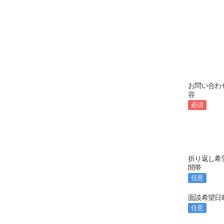
お問い合わ
容
必須
折り返し希
間帯
任意
面談希望日
任意