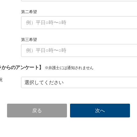
第二希望
第三希望
ラからのアンケート】
※弁護士には通知されません
況