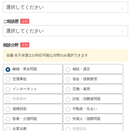
ご相談歴
必須
相談分野
必須
佐藤 光子弁護士が対応可能な分野のみ選択できます
離婚・男女問題
相続・遺言
交通事故
借金・債務整理
インターネット
労働・雇用
刑事事件
詐欺・消費者問題
債権回収
不動産・住まい
医療・介護問題
外国人・国際問題
企業法務
税務訴訟