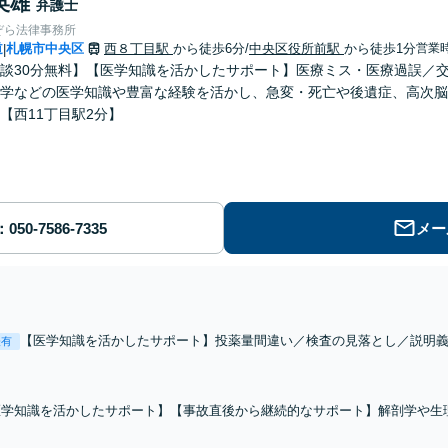
英雄
弁護士
ぞら法律事務所
道
札幌市中央区
西８丁目駅
から徒歩6分
/
中央区役所前駅
から徒歩1分
営業時
|
談30分無料】【医学知識を活かしたサポート】医療ミス・医療過誤／
学などの医学知識や豊富な経験を活かし、急変・死亡や後遺症、高次脳
【西11丁目駅2分】
メー
【医学知識を活かしたサポート】投薬量間違い／検査の見落とし／説明
表有
解決実績多数。解剖学や生理学、薬学などの医学知識を活かし、急変や
す。【西11丁目駅2分】
医学知識を活かしたサポート】【事故直後から継続的なサポート】解剖学や生
ちうちから骨折・高次脳機能障害など重い後遺障害、死亡事故の案件まで、事