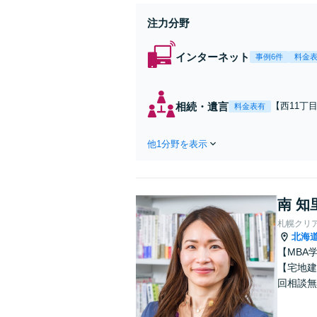
注力分野
インターネット
事例6件
料金
相続・遺言
【西11丁
料金表有
には自負が
対応可能】
他1分野を表示
南 知
札幌クリ
北海
【MBA
【宅地建
回相談無