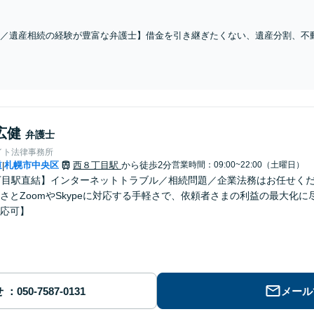
費、DV被害など】複雑なご事情を抱えていらっしゃる場合にも、諦めず将来
談】
／遺産相続の経験が豊富な弁護士】借金を引き継ぎたくない、遺産分割、不
な問題もお任せください。遺産調査・交渉・手続きにも対応。生前対策とし
広健
弁護士
イト法律事務所
道
札幌市中央区
西８丁目駅
から徒歩2分
営業時間：09:00~22:00（土曜日）
|
丁目駅直結】インターネットトラブル／相続問題／企業法務はお任せく
さとZoomやSkypeに対応する手軽さで、依頼者さまの利益の最大化
応可】
せ
メール