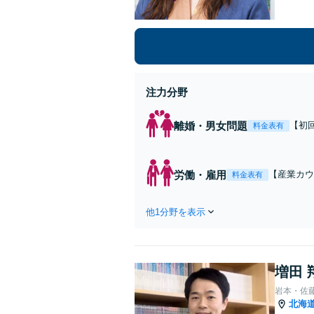
注力分野
離婚・男女問題
【初
料金表有
す。
労働・雇用
【産業カウ
料金表有
ートを心が
他1分野を表示
増田 
岩本・佐
北海