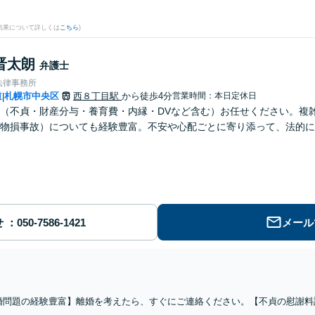
結果について詳しくは
こちら
)
晋太朗
弁護士
法律事務所
道
札幌市中央区
西８丁目駅
から徒歩4分
営業時間：本日定休日
|
（不貞・財産分与・養育費・内縁・DVなど含む）お任せください。複
物損事故）についても経験豊富。不安や心配ごとに寄り添って、法的に
せ
メール
婚問題の経験豊富】離婚を考えたら、すぐにご連絡ください。【不貞の慰謝料