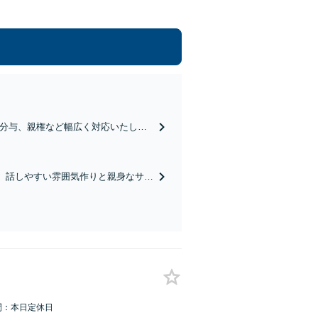
産分与、親権など幅広く対応いたしま
ご相談ください【西11丁目駅3分】
。話しやすい雰囲気作りと親身なサポ
駅3分】【初回相談無料】
間：本日定休日