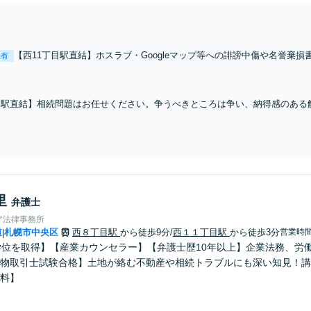
【西11丁目駅直結】ホスラブ・Googleマップ等への誹謗中傷や名誉棄
表有
ット関連のお困りごとはご相談ください。【著作権問題・加害者側対応
間相談対応可】
目駅直結】相続問題はお任せください。争うべきところは争い、納得感のある
あります。複雑な相続や対立がこじれ、協議が進まない相続トラブルもぜひ
里
弁護士
ア法律事務所
道
札幌市中央区
西８丁目駅
から徒歩9分
/
西１１丁目駅
から徒歩3分
営業時
|
学位を取得】【産業カウンセラー】【弁護士歴10年以上】企業法務、労
物取引士試験合格】土地が絡む不動産や相続トラブルにも深い知見！講
料】