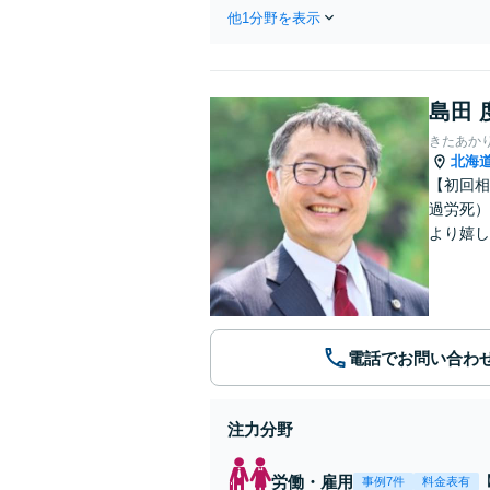
ます
他1分野を表示
島田 
きたあか
北海
【初回相
過労死）
より嬉し
電話でお問い合わ
注力分野
労働・雇用
事例7件
料金表有