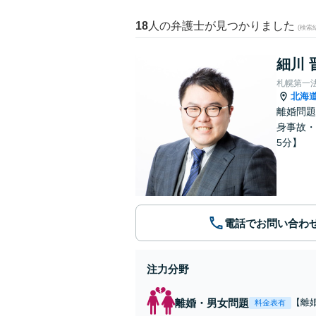
18
人の弁護士が見つかりました
(検索
細川 
札幌第一
北海
離婚問題
身事故・
5分】
電話でお問い合わ
注力分野
離婚・男女問題
【離
料金表有