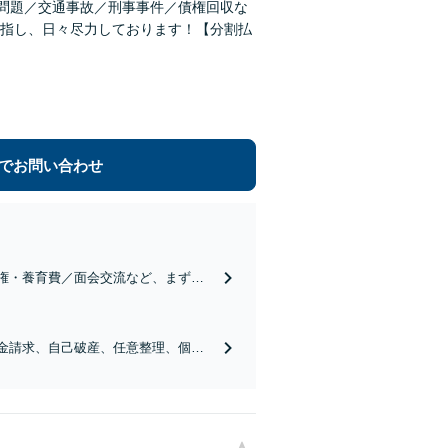
女問題／交通事故／刑事事件／債権回収な
指し、日々尽力しております！【分割払
でお問い合わせ
親権・養育費／面会交流など、まずは
ます。【メール、LINE相談可】
払金請求、自己破産、任意整理、個人
全な生活が送れるよう親身にサポート