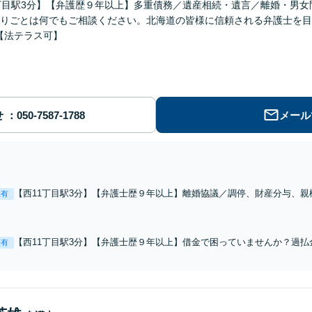
丁目駅3分】【弁護歴９年以上】多重債務／遺産相続・遺言／離婚・男
りごとは何でもご相談ください。北海道の皆様に信頼される弁護士を目
【法テラス可】
せ
メール
【西11丁目駅3分】【弁護士歴９年以上】離婚協議／調停、財産分与、
表有
困っていることをご相談ください。依頼者様のために最善の解決策を提案し
【分割払いOK】【法テラス可】
【西11丁目駅3分】【弁護士歴９年以上】借金で困っていませんか？過
表有
再生などの手続きから、お金に対する習慣の改善まで。再び経済的に健
します。【分割払いOK】【法テラス可】