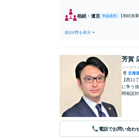
養育
で相
相続・遺言
【相続放棄
料金表有
など、複雑
他1分野を表示
芳賀 
リーガラ
北海
【西11
に争う強
間相談対
電話でお問い合わ