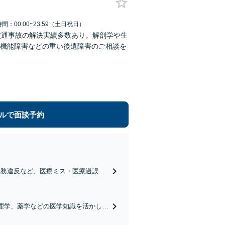
間：00:00~23:59（土日祝日）
交通事故の解決実績多数あり。解剖学や生
機能障害などの重い後遺障害のご相談を
ルで面談予約
義務違反など、医療ミス・医療過誤の
死亡、重い後遺症等のご相談を承りま
理学、薬学などの医学知識を活かし、
故直後から継続的に幅広くサポートし