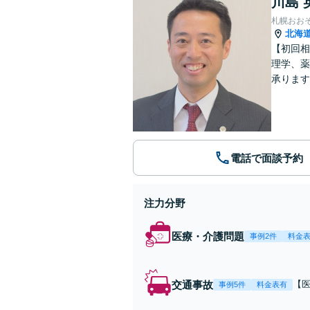
川島 
札幌おお
北海
【初回相
理学、薬
承ります
電話で面談予約
注力分野
医療・介護問題
事例2件
料金
交通事故
【
事例5件
料金表有
む