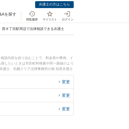
弁護士の方はこちら
&Aを探す
閲覧履歴
マイリスト
ログイン
西８丁目駅周辺で法律相談できる弁護士
。相談内容を絞り込むことで、料金表や事例、イ
ら探したいときは市区町村検索や同一路線のより
弁護士、札幌クリア法律事務所の南 知里弁護士
周辺に事務所を構える弁護士に面談予約したい』
西８丁目駅付近の弁護士に面談予約したい』など
変更
変更
変更