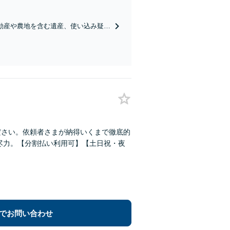
のために解決へ導きます！【完全個室
動産や農地を含む遺産、使い込み疑惑
て遺言書作成も可【初回面談無料】
ださい。依頼者さまが納得いくまで徹底的
に尽力。【分割払い利用可】【土日祝・夜
でお問い合わせ