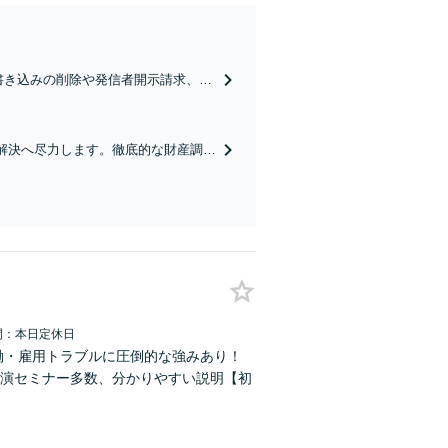
損書き込みの削除や発信者開示請求、ネ
も可能】まずはご連絡を【土日祝・夜
解決へ尽力します。徹底的な財産調査
ご相談ください。【土日祝・夜間相談
間：本日定休日
働・雇用トラブルに圧倒的な強みあり！
演セミナー多数、分かりやすい説明【初