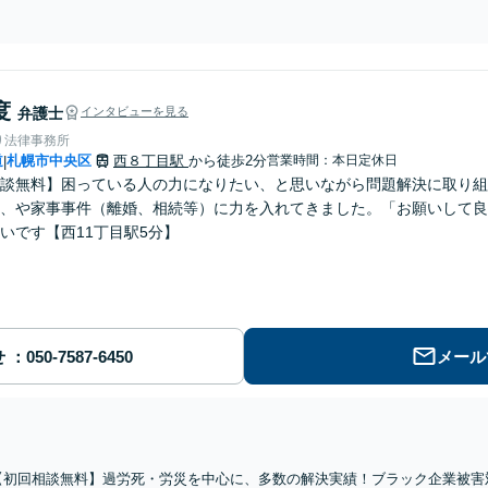
。【西11丁目駅2分】
度
弁護士
インタビューを見る
り法律事務所
道
札幌市中央区
西８丁目駅
から徒歩2分
営業時間：本日定休日
|
談無料】困っている人の力になりたい、と思いながら問題解決に取り組
、や家事事件（離婚、相続等）に力を入れてきました。「お願いして良
いです【西11丁目駅5分】
せ
メール
【初回相談無料】過労死・労災を中心に、多数の解決実績！ブラック企業被害