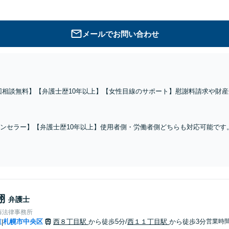
メールでお問い合わせ
回相談無料】【弁護士歴10年以上】【女性目線のサポート】慰謝料請求や財
話しやすい雰囲気作りを心がけております。離婚を悩んでいる段階でもお気軽に
ンセラー】【弁護士歴10年以上】使用者側・労働者側どちらも対応可能です
けております。少しでもお悩みであれば、ぜひご相談ください。【西11丁目
翔
弁護士
藤法律事務所
道
札幌市中央区
西８丁目駅
から徒歩5分
/
西１１丁目駅
から徒歩3分
営業時
|