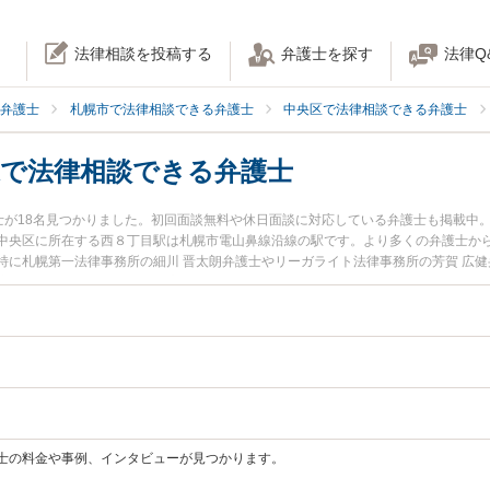
法律相談を投稿する
弁護士を探す
法律Q
弁護士
札幌市で法律相談できる弁護士
中央区で法律相談できる弁護士
辺で法律相談できる弁護士
護士が18名見つかりました。初回面談無料や休日面談に対応している弁護士も掲載中
中央区に所在する西８丁目駅は札幌市電山鼻線沿線の駅です。より多くの弁護士か
特に札幌第一法律事務所の細川 晋太朗弁護士やリーガライト法律事務所の芳賀 広健
注目されています。『歯科治療ミスのトラブルを勤務先から通いやすい西８丁目駅
８丁目駅近くの弁護士を検索したい』『初回無料で歯科治療ミスを法律相談できる
士の料金や事例、インタビューが見つかります。