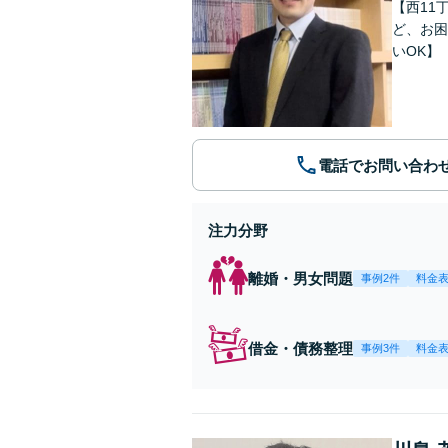
【西11
ど、お困
いOK】
電話でお問い合わ
注力分野
離婚・男女問題
事例2件
料金
借金・債務整理
事例3件
料金