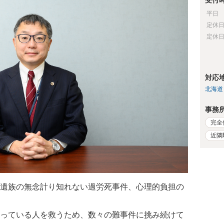
受付
平日
定休
定休
対応
北海道
事務
完全
近隣
遺族の無念計り知れない過労死事件、心理的負担の
っている人を救うため、数々の難事件に挑み続けて