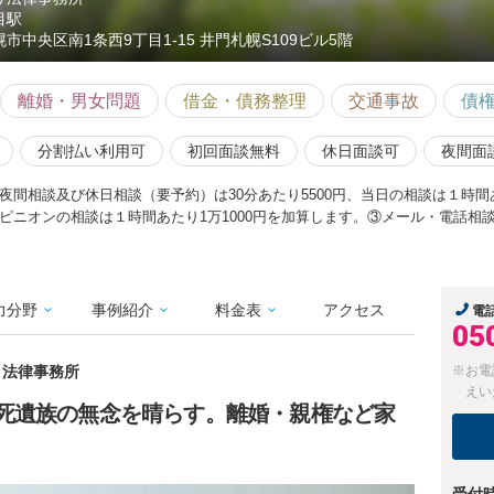
目駅
幌市中央区南1条西9丁目1-15 井門札幌S109ビル5階
離婚・男女問題
借金・債務整理
交通事故
債
分割払い利用可
初回面談無料
休日面談可
夜間面
夜間相談及び休日相談（要予約）は30分あたり5500円、当日の相談は１時間あ
ピニオンの相談は１時間あたり1万1000円を加算します。③メール・電話相
力分野
事例紹介
料金表
アクセス
電
05
り法律事務所
※お電
えい
死遺族の無念を晴らす。離婚・親権など家