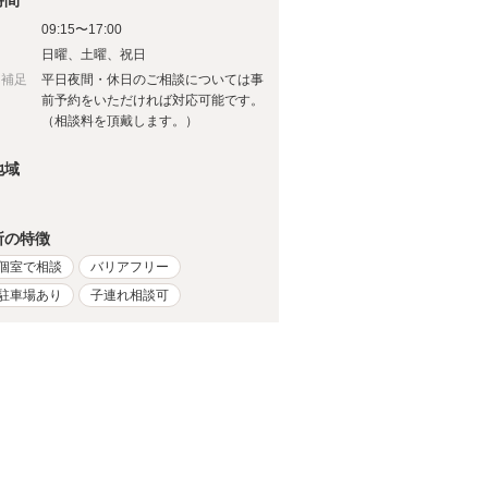
時間
09:15〜17:00
日
日曜、土曜、祝日
日補足
平日夜間・休日のご相談については事
前予約をいただければ対応可能です。
（相談料を頂戴します。）
地域
所の特徴
個室で相談
バリアフリー
駐車場あり
子連れ相談可