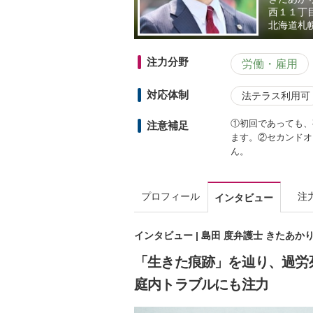
西１１丁
北海道
札
注力分野
労働・雇用
対応体制
法テラス利用可
①初回であっても、
注意補足
ます。②セカンドオ
ん。
プロフィール
注
インタビュー
インタビュー | 島田 度弁護士 きたあか
「生きた痕跡」を辿り、過労
庭内トラブルにも注力