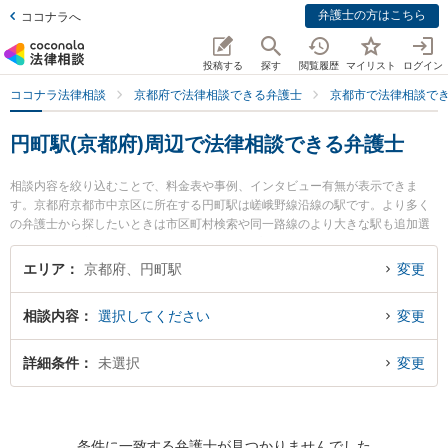
弁護士の方はこちら
ココナラへ
投稿する
探す
閲覧履歴
マイリスト
ログイン
ココナラ法律相談
京都府で法律相談できる弁護士
京都市で法律相談で
円町駅(京都府)周辺で法律相談できる弁護士
相談内容を絞り込むことで、料金表や事例、インタビュー有無が表示できま
す。京都府京都市中京区に所在する円町駅は嵯峨野線沿線の駅です。より多く
の弁護士から探したいときは市区町村検索や同一路線のより大きな駅も追加選
択して探すと良いでしょう。特に各弁護士のプロフィール情報や弁護士費用、
強みなどが注目されています。『消費者金融の債務整理のトラブルを勤務先か
エリア
京都府、円町駅
変更
ら通いやすい円町駅周辺に事務所を構える弁護士に面談予約したい』『消費者
金融の債務整理のトラブル解決の実績豊富な円町駅近くの弁護士を検索した
相談内容
選択してください
変更
い』『初回無料で消費者金融の債務整理を法律相談できる円町駅付近の弁護士
に面談予約したい』などでお困りの相談者さんにおすすめです。
詳細条件
未選択
変更
条件に一致する弁護士が見つかりませんでした