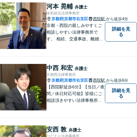
居が高いと思っていらっしゃ
河本 晃輔
弁護士
る方こそ、是非一度ご相談く
洛彩総合法律事務所
ださい。
京都府
京都市右京区
西院駅
から徒歩4分
|
京都・西院の親しみやすくご
詳細を見
相談しやすい法律事務所で
る
す。 相続、交通事故、離婚、
不動産、債務整理などに幅広
くご対応しています。
中西 和宏
弁護士
京都西法律事務所
京都府
京都市右京区
西院駅
から徒歩6分
|
【西院駅徒歩6分】【当日／夜
詳細を見
間／休日対応可能】皆様にご
る
相談頂きやすい法律事務所を
目指します。交通事故／借金
問題／相続問題／離婚問題な
ど、幅広い法律トラブルに対
応可能。【法テラス利用可】
安西 敦
弁護士
ご相談者様に寄り添って対
ひだまり法律事務所