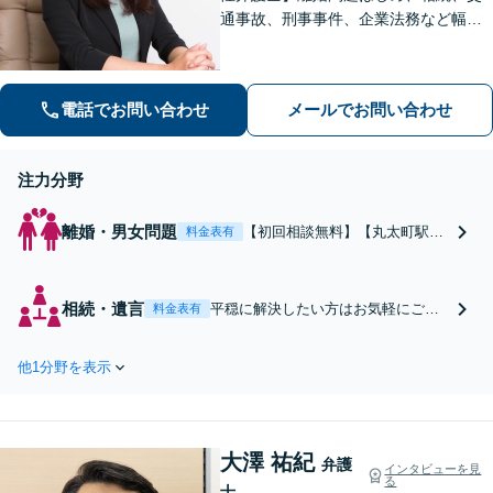
通事故、刑事事件、企業法務など幅広
く対応しております。法律の専門家と
して問題解決まで手厚くサポートいた
します。【完全個室】
電話でお問い合わせ
メールでお問い合わせ
注力分野
離婚・男女問題
【初回相談無料】【丸太町駅3
料金表有
分】【女性弁護士】離婚問題だ
けで月数十件の対応をしており
ます。慰謝料、財産分与、養育
相続・遺言
平穏に解決したい方はお気軽にご相
料金表有
費、または、調停申立てに関す
談ください。今後の親族関係も見越
ることなど、解決までの見通し
して対応。遺産分割協議や遺留分侵
などを分かりやすい言葉で丁寧
他1分野を表示
害額請求、不動産の絡む相続など、
にご説明します【完全個室】
お任せください。皆さまの精神的負
担を軽減できるよう努めます【完全
個室】【休日・夜間は要相談】【丸
大澤 祐紀
太町駅3分】
弁護
インタビューを見
る
士