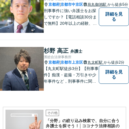
応。お悩みの方はお気軽にご
京都府
京都市中京区
烏丸御池駅
から徒歩5分
|
相談ください。
刑事事件に強い弁護士をお探
詳細を見
しですか？【電話相談30分ま
る
で無料】20年以上の経験、刑
事事件・少年事件に注力する
弁護士が味方になります。臨
床心理士の資格もあり、ご本
人やご家族の心理面のサポー
杉野 高正
弁護士
トも大切にしています。【初
濱総合法律事務所
回面談30分まで無料】
京都府
京都市上京区
丸太町駅
から徒歩2分
|
【丸太町駅徒歩3分】【刑事事
詳細を見
件】痴漢・盗撮・万引きや少
る
年事件など，刑事事件に関す
ることであれば幅広く対応で
きます。年間250件以上のご
相談に対応していた経験があ
ります。家族が逮捕されてし
まった場合もご相談くださ
その他
い。初回接見サービスも行っ
「分野」の絞り込み検索で、自分に合う
ています。
弁護士を探そう！│ココナラ法律相談の