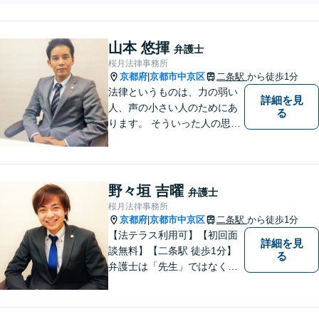
被害拡大を防ぐために、ぜ
ひ経験豊富な弁護士にお任
せください。経営者・人事
山本 悠揮
総務担当者のみなさまをサ
弁護士
ポートいたします。
桜月法律事務所
京都府
京都市中京区
二条駅
から徒歩1分
|
法律というものは、力の弱い
詳細を見
人、声の小さい人のためにあ
る
ります。 そういった人の思い
に真摯に耳を傾けて、「相談
してよかった」「頼んでよか
った」と思って頂ける解決を
目指します。
野々垣 吉曜
弁護士
桜月法律事務所
京都府
京都市中京区
二条駅
から徒歩1分
|
【法テラス利用可】【初回面
詳細を見
談無料】【二条駅 徒歩1分】
る
弁護士は「先生」ではなく、
ご依頼者様の悩みや紛争を一
緒に解決していく「パートナ
ー」です。弁護士事務所は敷