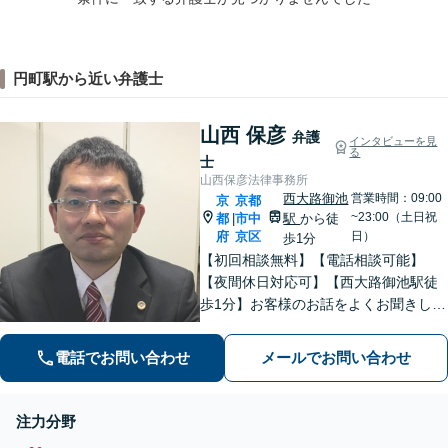
円町駅から近い弁護士
山西 保彦
弁護
インタビューを見
る
士
山西保彦法律事務所
西大路御池
営業時間：09:00
京
京都
~23:00（土日祝
都
市中
駅
から徒
|
府
京区
日）
歩1分
【初回相談無料】【電話相談可能】
【夜間休日対応可】【西大路御池駅徒
歩1分】お客様のお話をよくお聞きし
て、適切な法的助言ができるよう努め
ます。最高の法律サービスを提供する
電話でお問い合わせ
メールでお問い合わせ
ために日々研鑽もしています。親切丁
寧にご対応いたしますので、一度ご相
談ください。
注力分野