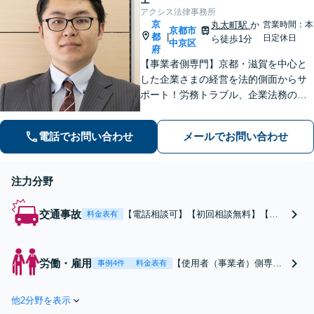
アクシス法律事務所
京
丸太町駅
か
営業時間：本
京都市
都
|
日定休日
ら徒歩1分
中京区
府
【事業者側専門】京都・滋賀を中心と
した企業さまの経営を法的側面からサ
ポート！労務トラブル、企業法務のご
相談はお任せください。あらゆる労務
問題への対応を中心に、その他中小企
電話でお問い合わせ
メールでお問い合わせ
業法務について豊富な経験がありま
す。【Web相談可】
注力分野
交通事故
【電話相談可】【初回相談無料】【丸
料金表有
太町駅1分】保険会社との交渉／後遺障
害等級認定／治療費の打ち切りなど、
お任せください。相談者さまに寄り添
労働・雇用
【使用者（事業者）側専
事例4件
料金表有
い、丁寧なリーガルサービスを提供い
門】【Web相談可】【烏丸
たします。【休日面談可】【平日夜間
線丸太町駅より徒歩１分】
対応】
他2分野を表示
労働トラブルの未然防止、