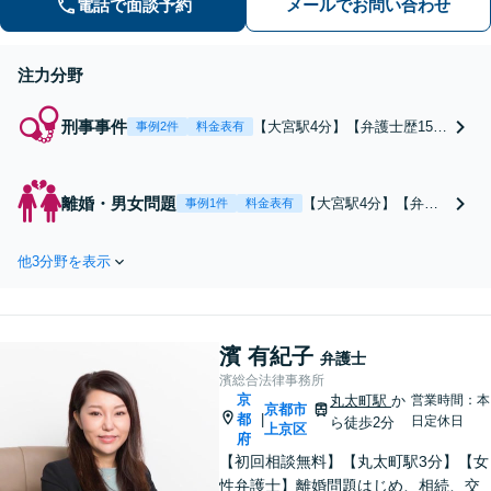
電話で面談予約
メールでお問い合わせ
し、依頼者さまにとって最善の答えを
見つけます。ぜひご相談ください。
注力分野
刑事事件
【大宮駅4分】【弁護士歴15年
事例2件
料金表有
以上】【初回相談30分無料】
年間300件以上、累計数千件以
上の相談実績があります。被
離婚・男女問題
【大宮駅4分】【弁護
事例1件
料金表有
害者との示談交渉の経験が豊
士歴15年以上】【初回
富にあるほか、過去には裁判
相談30分無料】不貞の
員裁判での無罪判決を獲得し
他3分野を表示
慰謝料請求、財産分
た実績もあります。ぜひお任
与、親権など、幅広く
せください。
対応しています。依頼
者さまの置かれている
濱 有紀子
状況を丁寧にヒアリン
弁護士
グし、最善の解決策を
濱総合法律事務所
京
ご提案します。お悩み
丸太町駅
か
営業時間：本
京都市
都
|
日定休日
の際は、お気軽にご相
ら徒歩2分
上京区
府
談ください。
【初回相談無料】【丸太町駅3分】【女
性弁護士】離婚問題はじめ、相続、交