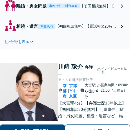
離婚・男女問題
【初回相談無料】【電
事例2件
料金表有
話相談可能】【夜間休
日対応可】 【西大路
御池駅徒歩1分】不貞
相続・遺言
【初回相談無料】【電話相談23時ま
料金表有
の慰謝料請求をしたい
で対応】遺言書の作成から遺産分割
／請求をされた、離婚
協議、調停まで、あらゆるフェーズ
の財産分与、養育費不
他3分野を表示
のご相談に対応。ご要望を丁寧にヒ
払いなどお困りの方は
アリングし、納得できる解決を実現
ご相談ください。お話
できるよう最善を尽くします【夜
しを丁寧に聞き取り、
間・休日対応可】【西大路御池駅徒
最適な解決策を考え、
川﨑 聡介
歩1分】
弁護
インタビューを見
迅速にご対応します。
る
士
アトム京都法律事務所
大宮駅
か
営業時間：09:00~
京
京都
21:00（土曜日）
都
市中
ら徒歩4
|
府
京区
分
【大宮駅4分】【弁護士歴15年以上】
【初回相談30分無料】刑事事件、離
婚・男女問題、相続・遺言など、幅広
く対応しています。現在の置かれてい
る状況やご希望を丁寧にヒアリング