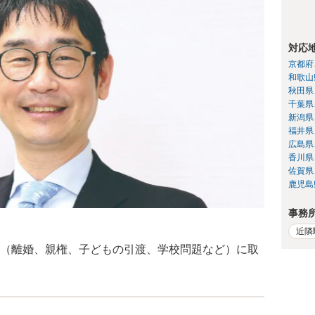
対応
京都府
和歌山
秋田県
千葉県
新潟県
福井県
広島県
香川県
佐賀県
鹿児島
事務
近隣
（離婚、親権、子どもの引渡、学校問題など）に取