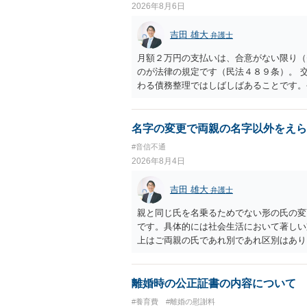
2026年8月6日
吉田 雄大
弁護士
月額２万円の支払いは、合意がない限り（
のが法律の規定です（民法４８９条）。 
わる債務整理ではしばしばあることです。
お近くの弁護士にご依頼しチャレンジなさ
名字の変更で両親の名字以外をえら
#音信不通
2026年8月4日
吉田 雄大
弁護士
親と同じ氏を名乗るためでない形の氏の変
です。具体的には社会生活において著しい
上はご両親の氏であれ別であれ区別はあり
を使い続けることがなぜよくないのかが審
離婚時の公正証書の内容について
#養育費
#離婚の慰謝料