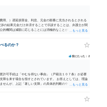
費用、）遅延損害金、利息、元金の順番に充当されるとされる
交渉の結果元金だけ弁済することで示談することは、弁護士が関
公的機関は減額に応じることには消極的なことが多いものの、
る意義は十分にあると思います。
べるのか？
役にたった
2
更許可手続は「やむを得ない事由」（戸籍法１０７条）が必要
支障を来す場合を指すとされています。 お答えとしては、理論
ませんが、上記「著しい支障」の具体的判断の中で、現在の氏
理判断されることになる、というものになります。