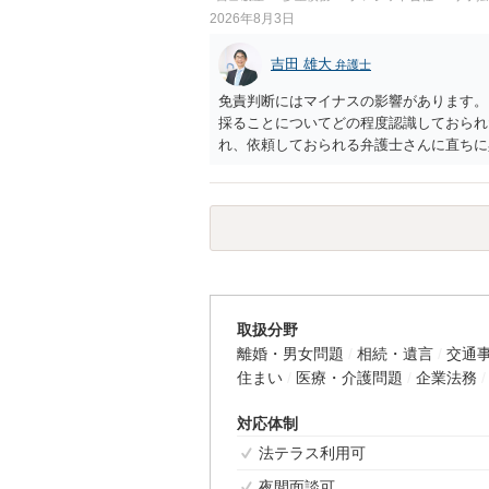
2026年8月3日
吉田 雄大
弁護士
免責判断にはマイナスの影響があります。
採ることについてどの程度認識しておられ
れ、依頼しておられる弁護士さんに直ちに
勧めします。
取扱分野
離婚・男女問題
相続・遺言
交通
住まい
医療・介護問題
企業法務
対応体制
法テラス利用可
夜間面談可