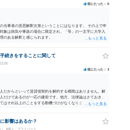
役にたった
6
の当事者の意思解釈次第ということにはなります。 その上で申
対象は病気や事故の場合に限定され、「等」の一文字に大学入
理のある解釈と感じられます。
手続きをすることに関して
買主側
役にたった
3
人だからといって賃貸借契約を解約する権限はありません。解
人だけであるのが一応の建前です。他方、法律論はさておき、
てはそれ以上のことをする動機づけがなくなります。 今回進め
貸人に一日も早く明け渡すための便宜的方法として理解するの
方が、連帯保証人であるお知り合いさんにとっても、自身の経
ましいやり方だといえます。
に影響はあるか？
い
#個人・プライベート