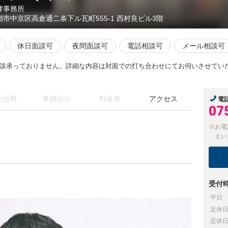
律事務所
都市中京区高倉通二条下ル瓦町555-1 西村良ビル3階
休日面談可
夜間面談可
電話相談可
メール相談可
談承っておりません。詳細な内容は対面での打ち合わせにてお伺いさせてい
力分野
事例紹介
料金表
アクセス
電
07
※お電
えい
受付
平日
定休
定休