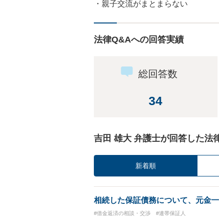
・親子交流がまとまらない
法律Q&Aへの回答実績
総回答数
34
吉田 雄大 弁護士が回答した法
新着順
相続した保証債務について、元金一
#借金返済の相談・交渉
#連帯保証人