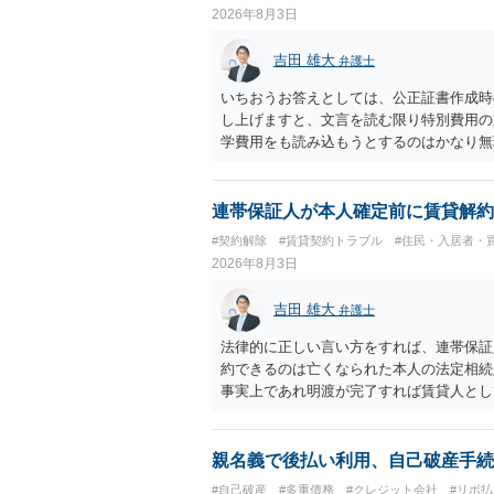
2026年8月3日
吉田 雄大
弁護士
いちおうお答えとしては、公正証書作成時
し上げますと、文言を読む限り特別費用の
学費用をも読み込もうとするのはかなり無
連帯保証人が本人確定前に賃貸解約
#契約解除
#賃貸契約トラブル
#住民・入居者・
2026年8月3日
吉田 雄大
弁護士
法律的に正しい言い方をすれば、連帯保証
約できるのは亡くなられた本人の法定相続
事実上であれ明渡が完了すれば賃貸人とし
られつつある手続はあくまでも、建物を賃
が良いと思います。またその方法で進めた
済的負担を最小限に食い止められるため望
親名義で後払い利用、自己破産手続
#自己破産
#多重債務
#クレジット会社
#リボ払