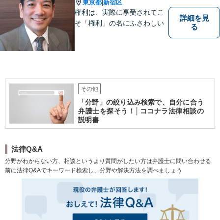
日・夜間面談対応】【電話相
東京都
新宿区
|
談可】
権利は、実際に享受されてこ
詳細を見
そ「権利」の名にふさわしい
る
その他
「分野」の絞り込み検索で、自分に合う
弁護士を探そう！│ココナラ法律相談の
説明書
法律Q&A
分野がわからない方、相談というより質問がしたい方は弁護士に問い合わせる
前に法律Q&Aでキーワード検索し、分野や解決方法を調べましょう