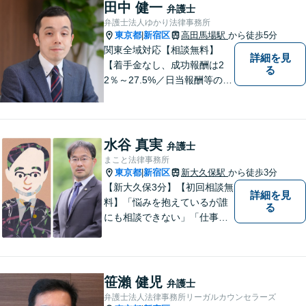
あり。〈民事事件〉もご依頼
田中 健一
弁護士
者の気持ちに寄り添い、ベス
弁護士法人ゆかり法律事務所
トな解決策を導き出します。
東京都
新宿区
高田馬場駅
から徒歩5分
|
関東全域対応【相談無料】
詳細を見
【着手金なし、成功報酬は2
る
2％～27.5%／日当報酬等の追
加報酬なし】未払いの残業代
請求はお任せください！豊富
な知識と経験を生かし、迅速
かつ適切な解決を実現しま
水谷 真実
弁護士
す。 親切丁寧な対応を心掛け
まこと法律事務所
ております。
東京都
新宿区
新大久保駅
から徒歩3分
|
【新大久保3分】【初回相談無
詳細を見
料】「悩みを抱えているが誰
る
にも相談できない」「仕事が
忙しく話が進まない」現状や
要望をふまえ、私から一番の
解決方法をご提案いたしま
す！「複雑な相続問題も最初
笹瀨 健児
弁護士
から最後までサポート」【休
弁護士法人法律事務所リーガルカウンセラーズ