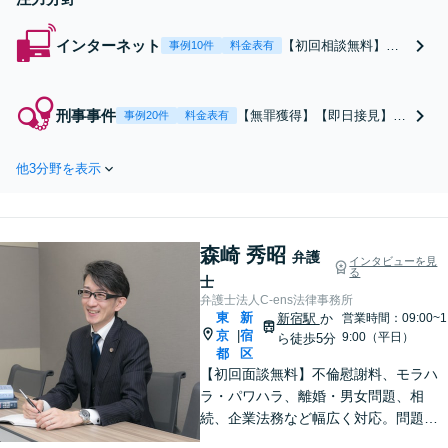
インターネット
【初回相談無料】
事例10件
料金表有
「スピーディな対応
で被害を最小限に」
誹謗中傷・悪い口コ
刑事事件
【無罪獲得】【即日接見】
事例20件
料金表有
ミはご相談くださ
【中文対応】【全国対応】判
い！開示請求から相
例を覆し高裁で実務を塗り替
手方との交渉、投稿
他3分野を表示
えた弁護士。在留資格を死守
の削除請求、損害賠
する戦略的弁護で早期釈放・
償請求などすべて対
不起訴を勝ち取る。休日・夜
応可能「中国語対応
間対応。
チームあり」【個
森崎 秀昭
弁護
インタビューを見
人・法人問わず対応
る
士
可】【休日・夜間相
弁護士法人C-ens法律事務所
談可】
東
新
新宿駅
か
営業時間：09:00~1
京
宿
|
9:00（平日）
ら徒歩5分
都
区
【初回面談無料】不倫慰謝料、モラハ
ラ・パワハラ、離婚・男女問題、相
続、企業法務など幅広く対応。問題の
本質を見つめ、法律論に限らず、依頼