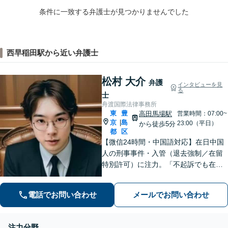
条件に一致する弁護士が見つかりませんでした
西早稲田駅から近い弁護士
松村 大介
弁護
インタビューを見
る
士
舟渡国際法律事務所
東
豊
高田馬場駅
営業時間：07:00~
京
島
|
23:00（平日）
から徒歩5分
都
区
【微信24時間・中国語対応】在日中国
人の刑事事件・入管（退去強制／在留
特別許可）に注力。「不起訴でも在留
は守れない」——その一歩先まで見据
え、難関案件を最後まで闘う弁護士。
電話でお問い合わせ
メールでお問い合わせ
初回相談無料・全国対応。微信：mats
umura1119
注力分野