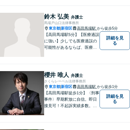
ご相談者様の問題解決に取り
組んでおります。 建築紛争に
関することでお悩みの方はぜ
鈴木 弘美
弁護士
ひ一度お気軽にご相談くださ
馬場戸山口法律事務所
い。【土曜相談可】
東京都
新宿区
高田馬場駅
から徒歩5分
|
【高田馬場駅5分】【医療過誤
詳細を見
に強い】少しでも医療過誤の
る
可能性があるならば、医療過
誤に強い弁護士へ相談し早期
解決へ。医療過誤を疑われて
しまった医療従事者のご相談
も承っております。【土曜相
櫻井 唯人
弁護士
談可】
さくらレーベル法律事務所
東京都
新宿区
高田馬場駅
から徒歩1分
|
【高田馬場駅徒歩1分】〈刑事
詳細を見
事件〉早期釈放に自信。即日
る
接見可！不起訴実績多数。痴
漢・わいせつ・盗撮等性犯罪
／窃盗／詐欺／暴行・傷害／
薬物など、幅広い事件の経験