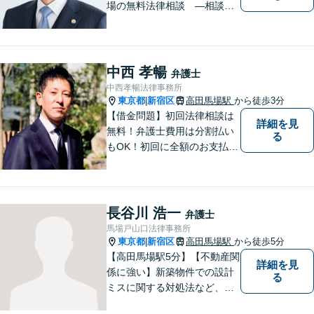
場の無料法律相談 ―相談す
るべきか悩む前にご相談を―
中西 孝暢
弁護士
中西孝暢法律事務所
東京都
新宿区
高田馬場駅
から徒歩3分
|
【借金問題】初回法律相談は
詳細を見
無料！弁護士費用は分割払い
る
もOK！初回に全額のお支払い
は必要ありません。初めての
法律相談の方もご安心くださ
い。生活の再建に向け、適切
な解決策をご提示。【交通事
長谷川 浩一
弁護士
故】初回法律相談は無料！保
馬場戸山口法律事務所
険会社の窓口となり、円滑な
東京都
新宿区
高田馬場駅
から徒歩5分
|
交渉へ。
【高田馬場駅5分】【不動産関
詳細を見
係に強い】新築物件での設計
る
ミスに関する対処法など、専
門的な知識と経験を活かして