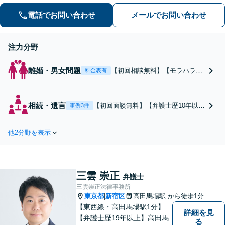
者さまの幸福・成長に繋がるようなア
電話でお問い合わせ
メールでお問い合わせ
ドバイスを心がけています。お気軽に
相談ください【完全個室対応】【新宿
駅5分】
注力分野
離婚・男女問題
【初回相談無料】【モラハラ・
料金表有
DV被害に強い】離婚協議、不貞
慰謝料請求、親権・養育費・面
会交流まで幅広く対応！不動産
相続・遺言
【初回面談無料】【弁護士歴10年以
事例3件
や株式が絡む複雑な財産分与も
上】法律だけでは対応できない皆さま
お任せください【子連れ相談
の希望を極力叶える遺言書を作成しま
可】【新宿駅5分】
他2分野を表示
す。親族トラブルが心配な方はご相談
ください。事業承継、株式・不動産相
続、遺産分割協議・調停などにも対応
【出張相談は全国可】【新宿駅5分】
三雲 崇正
弁護士
三雲崇正法律事務所
東京都
新宿区
高田馬場駅
から徒歩1分
|
【東西線・高田馬場駅1分】
詳細を見
【弁護士歴19年以上】高田馬
る