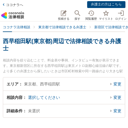
弁護士の方はこちら
ココナラへ
投稿する
探す
閲覧履歴
マイリスト
ログイン
ココナラ法律相談
東京都で法律相談できる弁護士
新宿区で法律相談で
西早稲田駅(東京都)周辺で法律相談できる弁護
士
相談内容を絞り込むことで、料金表や事例、インタビュー有無が表示できま
す。東京都新宿区に所在する西早稲田駅は東京メトロ副都心線沿線の駅です。
より多くの弁護士から探したいときは市区町村検索や同一路線のより大きな駅
も追加選択して探すと良いでしょう。特に各弁護士のプロフィール情報や弁護
士費用、強みなどが注目されています。『国際離婚のトラブルを勤務先から通
エリア
東京都、西早稲田駅
変更
いやすい西早稲田駅周辺に事務所を構える弁護士に面談予約したい』『国際離
婚のトラブル解決の実績豊富な西早稲田駅近くの弁護士を検索したい』『初回
相談内容
選択してください
変更
無料で国際離婚を法律相談できる西早稲田駅付近の弁護士に面談予約したい』
などでお困りの相談者さんにおすすめです。
詳細条件
未選択
変更