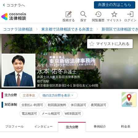
弁護士の方はこちら
ココナラへ
投稿する
探す
閲覧履歴
マイリスト
ログイン
ココナラ法律相談
東京都で法律相談できる弁護士
新宿区で法律相談で
マイリストに入れる
みずもと ゆうと
水本 佑冬
弁護士
弁護士法人東京新宿法律事務所
都庁前駅
東京都
新宿区西新宿2-6-1 新宿住友ビル46階
注力分野
交通事故
他の注力分野を表示
対応体制
分割払い利用可
初回面談無料
休日面談可
夜間面談可
電話相談可
メール相談可
WEB面談可
プロフィール
インタビュー
事例紹介
料金表
注力分野