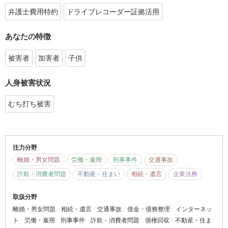
弁護士費用特約
ドライブレコーダー証拠活用
あなたの特徴
被害者
加害者
子供
人身被害状況
むち打ち被害
注力分野
離婚・男女問題
労働・雇用
刑事事件
交通事故
詐欺・消費者問題
不動産・住まい
相続・遺言
企業法務
取扱分野
離婚・男女問題
相続・遺言
交通事故
借金・債務整理
インターネッ
ト
労働・雇用
刑事事件
詐欺・消費者問題
債権回収
不動産・住ま