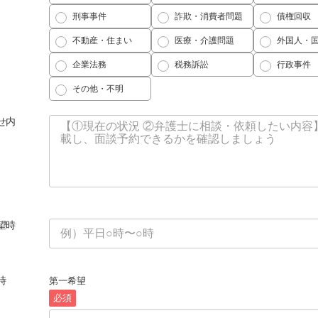
刑事事件
詐欺・消費者問題
債権回収
不動産・住まい
医療・介護問題
外国人・
企業法務
税務訴訟
行政事件
その他・不明
せ内
望時
時
第一希望
必須