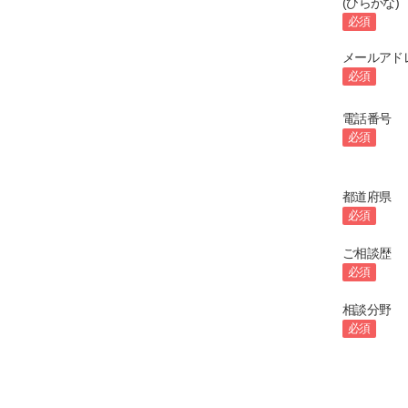
(ひらがな)
必須
メールアド
必須
電話番号
必須
都道府県
必須
ご相談歴
必須
相談分野
必須