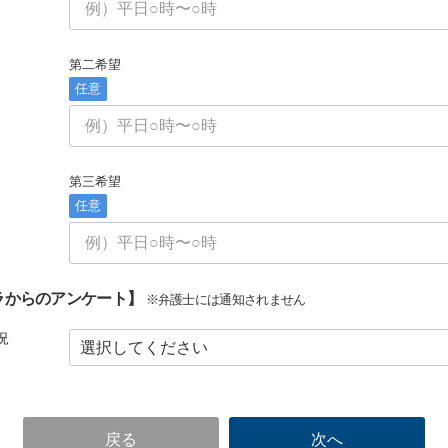
第二希望
任意
第三希望
任意
ラからのアンケート】
※弁護士には通知されません
況