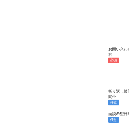
お問い合わ
容
必須
折り返し希
間帯
任意
面談希望日
任意