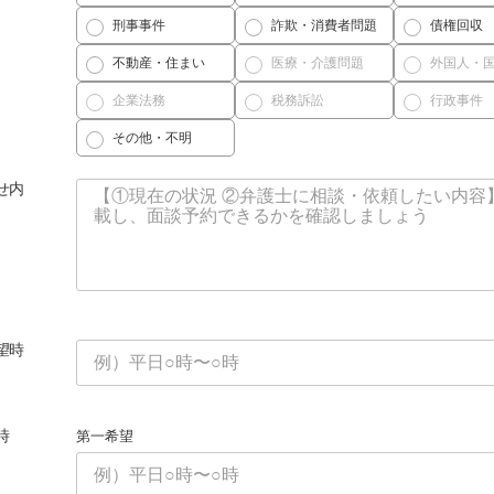
刑事事件
詐欺・消費者問題
債権回収
不動産・住まい
医療・介護問題
外国人・
企業法務
税務訴訟
行政事件
その他・不明
せ内
望時
時
第一希望