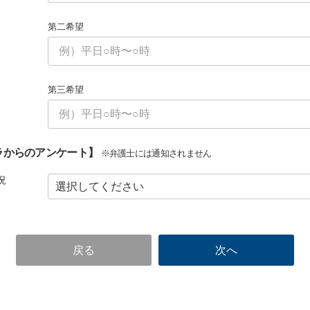
第二希望
第三希望
ラからのアンケート】
※弁護士には通知されません
況