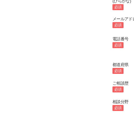
(ひらがな)
必須
メールアド
必須
電話番号
必須
都道府県
必須
ご相談歴
必須
相談分野
必須