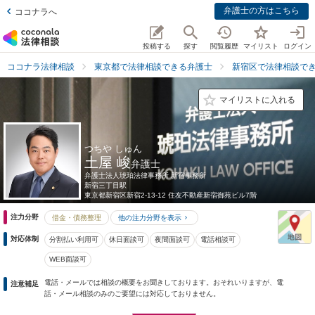
弁護士の方はこちら
ココナラへ
投稿する
探す
閲覧履歴
マイリスト
ログイン
ココナラ法律相談
東京都で法律相談できる弁護士
新宿区で法律相談で
マイリストに入れる
つちや しゅん
土屋 峻
弁護士
弁護士法人琥珀法律事務所 新宿事務所
新宿三丁目駅
東京都
新宿区新宿2-13-12 住友不動産新宿御苑ビル7階
注力分野
借金・債務整理
他の注力分野を表示
対応体制
分割払い利用可
休日面談可
夜間面談可
電話相談可
WEB面談可
電話・メールでは相談の概要をお聞きしております。おそれいりますが、電
注意補足
話・メール相談のみのご要望には対応しておりません。