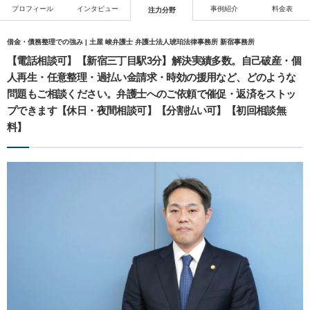
プロフィール
インタビュー
事例紹介
料金表
注力分野
借金・債務整理での強み | 土屋 峻弁護士 弁護士法人琥珀法律事務所 新宿事務所
【電話相談可】【新宿三丁目駅3分】解決実績多数。自己破産・個
人再生・任意整理・過払い金請求・時効の援用など、どのような
問題もご相談ください。弁護士へのご依頼で催促・返済をストッ
プできます【休日・夜間相談可】【分割払い可】【初回相談無
料】