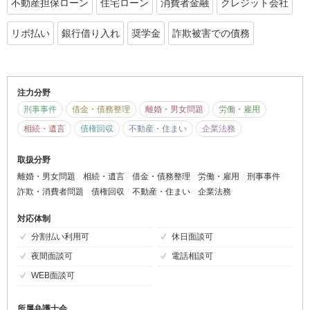
不動産担保ローン
住宅ローン
消費者金融
クレジット会社
リボ払い
銀行借り入れ
奨学金
詐欺被害での債務
注力分野
刑事事件
借金・債務整理
離婚・男女問題
労働・雇用
相続・遺言
債権回収
不動産・住まい
企業法務
取扱分野
離婚・男女問題
相続・遺言
借金・債務整理
労働・雇用
刑事事件
詐欺・消費者問題
債権回収
不動産・住まい
企業法務
対応体制
分割払い利用可
休日面談可
夜間面談可
電話相談可
WEB面談可
所属弁護士会