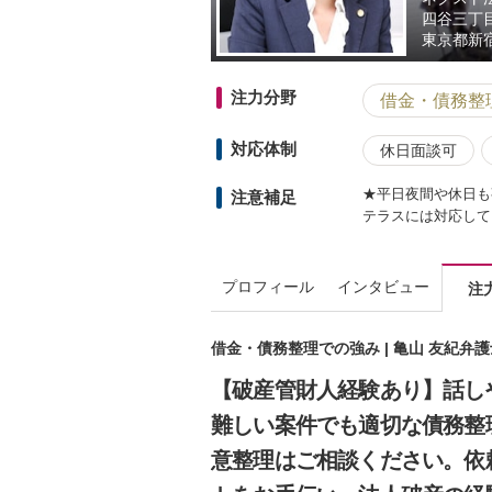
四谷三丁
東京都
新
注力分野
借金・債務整
対応体制
休日面談可
★平日夜間や休日も
注意補足
テラスには対応して
プロフィール
インタビュー
注
借金・債務整理での強み | 亀山 友紀弁
【破産管財人経験あり】話し
難しい案件でも適切な債務整
意整理はご相談ください。依