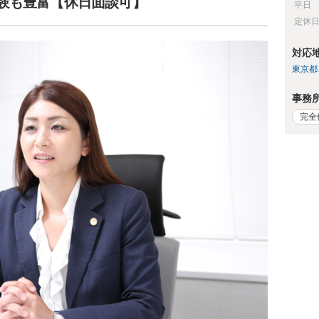
験も豊富【休日面談可】
平日
定休
対応
東京都
事務
完全