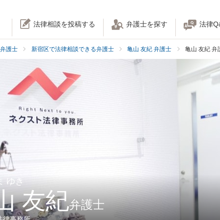
法律相談を投稿する
弁護士を探す
法律Q
弁護士
新宿区で法律相談できる弁護士
亀山 友紀 弁護士
亀山 友紀 
ま ゆき
山 友紀
弁護士
法律事務所