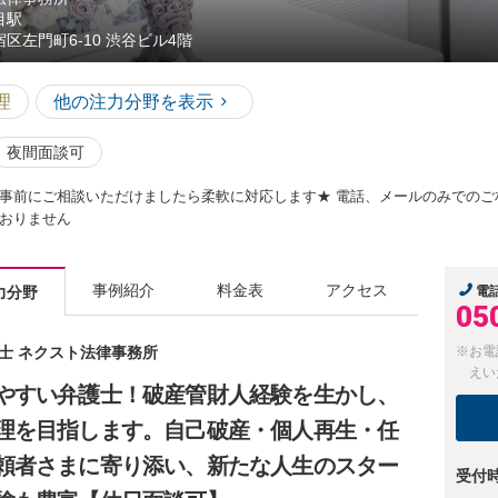
目駅
宿区左門町6-10 渋谷ビル4階
理
他の注力分野を表示
夜間面談可
事前にご相談いただけましたら柔軟に対応します★ 電話、メールのみでのご
おりません
事例紹介
料金表
アクセス
力分野
電
05
護士 ネクスト法律事務所
※お電
えい
やすい弁護士！破産管財人経験を生かし、
理を目指します。自己破産・個人再生・任
頼者さまに寄り添い、新たな人生のスター
受付