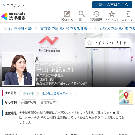
弁護士の方はこちら
ココナラへ
投稿する
探す
閲覧履歴
マイリスト
ログイン
ココナラ法律相談
東京都で法律相談できる弁護士
新宿区で法律相談で
マイリストに入れる
かめやま ゆき
亀山 友紀
弁護士
ネクスト法律事務所
四谷三丁目駅
東京都
新宿区左門町6-10 渋谷ビル4階
注力分野
債権回収
他の注力分野を表示
対応体制
休日面談可
夜間面談可
★平日夜間や休日も事前にご相談いただけましたら柔軟に対応します★ 電
注意補足
話、メールのみでのご相談には対応しておりません★法テラスには対応してお
りません