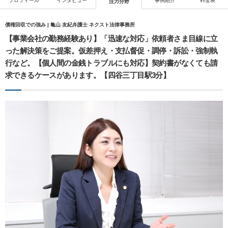
プロフィール
インタビュー
事例紹介
料金表
注力分野
債権回収での強み | 亀山 友紀弁護士 ネクスト法律事務所
【事業会社の勤務経験あり】「迅速な対応」依頼者さま目線に立
った解決策をご提案。仮差押え・支払督促・調停・訴訟・強制執
行など。【個人間の金銭トラブルにも対応】契約書がなくても請
求できるケースがあります。【四谷三丁目駅3分】