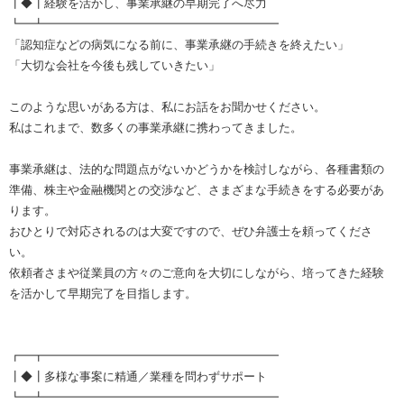
┃◆┃経験を活かし、事業承継の早期完了へ尽力
┗━┻━━━━━━━━━━━━━━━━━━━━
「認知症などの病気になる前に、事業承継の手続きを終えたい」
「大切な会社を今後も残していきたい」
このような思いがある方は、私にお話をお聞かせください。
私はこれまで、数多くの事業承継に携わってきました。
事業承継は、法的な問題点がないかどうかを検討しながら、各種書類の
準備、株主や金融機関との交渉など、さまざまな手続きをする必要があ
ります。
おひとりで対応されるのは大変ですので、ぜひ弁護士を頼ってくださ
い。
依頼者さまや従業員の方々のご意向を大切にしながら、培ってきた経験
を活かして早期完了を目指します。
┏━┳━━━━━━━━━━━━━━━━━━━━
┃◆┃多様な事案に精通／業種を問わずサポート
┗━┻━━━━━━━━━━━━━━━━━━━━