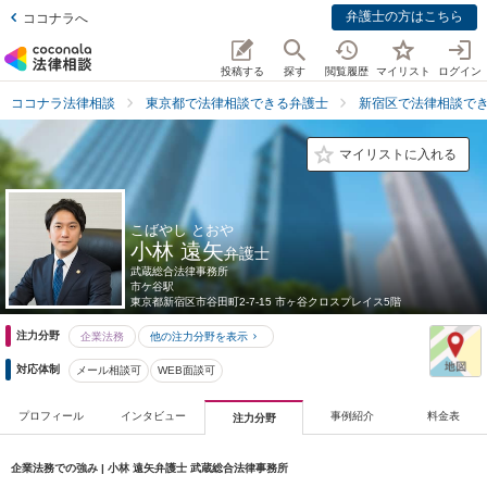
弁護士の方はこちら
ココナラへ
投稿する
探す
閲覧履歴
マイリスト
ログイン
ココナラ法律相談
東京都で法律相談できる弁護士
新宿区で法律相談で
マイリストに入れる
こばやし とおや
小林 遠矢
弁護士
武蔵総合法律事務所
市ケ谷駅
東京都
新宿区市谷田町2-7-15 市ヶ谷クロスプレイス5階
注力分野
企業法務
他の注力分野を表示
対応体制
メール相談可
WEB面談可
プロフィール
インタビュー
事例紹介
料金表
注力分野
企業法務での強み | 小林 遠矢弁護士 武蔵総合法律事務所