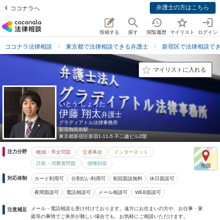
弁護士の方はこちら
ココナラへ
投稿する
探す
閲覧履歴
マイリスト
ログイン
ココナラ法律相談
東京都で法律相談できる弁護士
新宿区で法律相談で
マイリストに入れる
いとう しょうた
伊藤 翔太
弁護士
グラディアトル法律事務所
新宿御苑前駅
東京都
新宿区新宿1-11-5 不二越ビル2階
注力分野
離婚・男女問題
交通事故
インターネット
詐欺・消費者問題
債権回収
対応体制
カード利用可
分割払い利用可
初回面談無料
休日面談可
夜間面談可
電話相談可
メール相談可
WEB面談可
メール・電話相談も受け付けております。遠方にお住まいの方や、お仕事・家
注意補足
庭等の事情でご来所が難しい場合でも、お気軽にご相談いただけます。