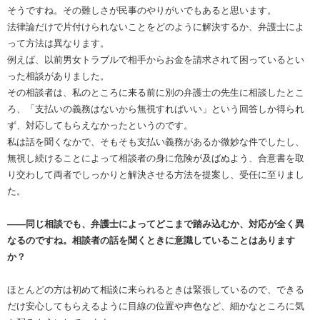
そうですね。その難しさが民事のやりがいでもあると思います。
法律論だけで片付けられないことをどのように解決するか、弁護士によ
って方法は異なります。
例えば、以前男女トラブルで相手からお金を請求されて困っているとい
った相談がありました。
その相談者は、私のところに来る前に別の弁護士の先生に相談したとこ
ろ、「支払いの義務はないから無視すればいい」という回答しか得られ
ず、対応してもらえなかったというのです。
私は話を聞くなかで、そもそも支払い義務があるか微妙な件でしたし、
無視し続けることによって相談者の身に危険が及ばぬよう、合意書を取
り交わして両者でしっかりと解決させる方法を提案し、受任に至りまし
た。
――同じ相談でも、弁護士によってどこまで踏み込むか、対応が全く異
なるのですね。相談者の話を聞くときに意識していることはあります
か？
ほとんどの方は初めて相談に来られるときは緊張しているので、できる
だけ安心してもらえるように目線の位置や声色など、細かなところに気