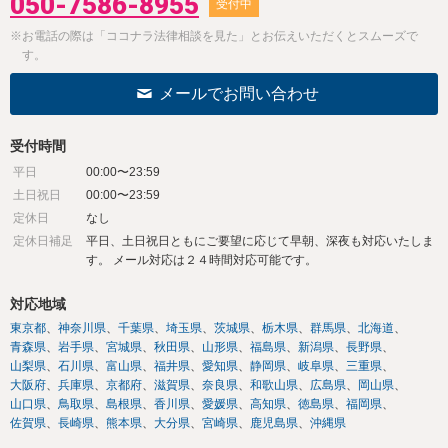
050-7586-8955
受付中
※お電話の際は「ココナラ法律相談を見た」とお伝えいただくとスムーズで
す。
メールでお問い合わせ
受付時間
平日
00:00〜23:59
土日祝日
00:00〜23:59
定休日
なし
定休日補足
平日、土日祝日ともにご要望に応じて早朝、深夜も対応いたしま
す。 メール対応は２４時間対応可能です。
対応地域
東京都
神奈川県
千葉県
埼玉県
茨城県
栃木県
群馬県
北海道
青森県
岩手県
宮城県
秋田県
山形県
福島県
新潟県
長野県
山梨県
石川県
富山県
福井県
愛知県
静岡県
岐阜県
三重県
大阪府
兵庫県
京都府
滋賀県
奈良県
和歌山県
広島県
岡山県
山口県
鳥取県
島根県
香川県
愛媛県
高知県
徳島県
福岡県
佐賀県
長崎県
熊本県
大分県
宮崎県
鹿児島県
沖縄県