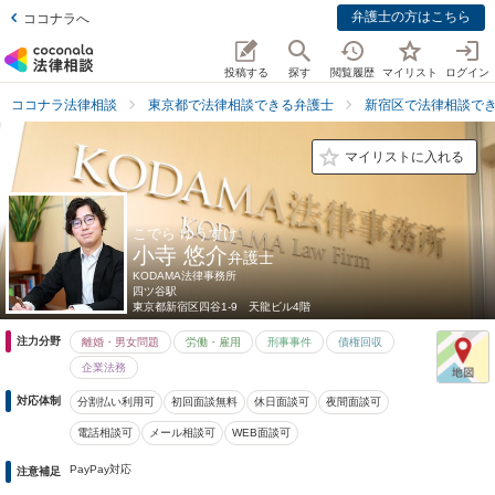
弁護士の方はこちら
ココナラへ
投稿する
探す
閲覧履歴
マイリスト
ログイン
ココナラ法律相談
東京都で法律相談できる弁護士
新宿区で法律相談で
マイリストに入れる
こでら ゆうすけ
小寺 悠介
弁護士
KODAMA法律事務所
四ツ谷駅
東京都
新宿区四谷1-9 天龍ビル4階
注力分野
離婚・男女問題
労働・雇用
刑事事件
債権回収
企業法務
対応体制
分割払い利用可
初回面談無料
休日面談可
夜間面談可
電話相談可
メール相談可
WEB面談可
PayPay対応
注意補足