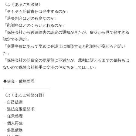
《よくあるご相談例》
「そもそも賠償責任は発生するのか」
「過失割合はどの程度なのか」
「慰謝料はどのくらいとれるのか」
「保険会社から後遺障害の認定の通知がきたが、症状から見て軽すぎる
認定で不満だ」
「交通事故にあって早めに弁護士に相談すると慰謝料が変わると聞い
た」
「保険会社の賠償金の提示額に不満だが、裁判に訴えるまでの気持ちは
ないので保険会社相手に交渉の仲立ちをしてほしい」
◆借金・債務整理
━━━━━━━━━━━━
《よくあるご相談分野》
・自己破産
・過払金返還請求
・任意整理
・個人再生
・多重債務