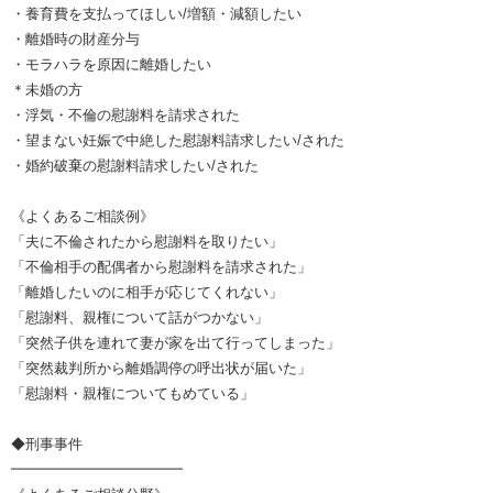
・養育費を支払ってほしい/増額・減額したい
・離婚時の財産分与
・モラハラを原因に離婚したい
＊未婚の方
・浮気・不倫の慰謝料を請求された
・望まない妊娠で中絶した慰謝料請求したい/された
・婚約破棄の慰謝料請求したい/された
《よくあるご相談例》
「夫に不倫されたから慰謝料を取りたい」
「不倫相手の配偶者から慰謝料を請求された」
「離婚したいのに相手が応じてくれない」
「慰謝料、親権について話がつかない」
「突然子供を連れて妻が家を出て行ってしまった」
「突然裁判所から離婚調停の呼出状が届いた」
「慰謝料・親権についてもめている」
◆刑事事件
━━━━━━━━━━━━