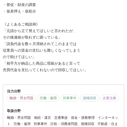
・督促・財産の調査
・仮差押え・仮処分
《よくあるご相談例》
「元請から立て替えてほしいと言われたが、
その後連絡が取れずに困っている」
「請負代金を数ヶ月滞納されてこのままでは
従業員への賃金の支払いも難しくなってしまう
ので助けてほしい」
「相手方が納品した商品に瑕疵があると言って
売買代金を支払ってくれないので回収してほしい」
注力分野
離婚・男女問題
労働・雇用
刑事事件
債権回収
企業法務
取扱分野
離婚・男女問題
相続・遺言
交通事故
借金・債務整理
インターネッ
ト
労働・雇用
刑事事件
詐欺・消費者問題
債権回収
不動産・住ま