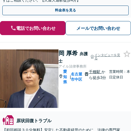
ずはご相談ください。【久屋大通駅徒歩4分】
料金表を見る
電話でお問い合わせ
メールでお問い合わせ
岡 厚希
弁護
インタビューを見
る
士
アイル法律事務所
愛
千種駅
か
営業時間：本
名古屋
知
|
日定休日
ら徒歩3分
市中区
県
原状回復トラブル
【初回相談３０分無料】安定した不動産経営のために、法律の専門家