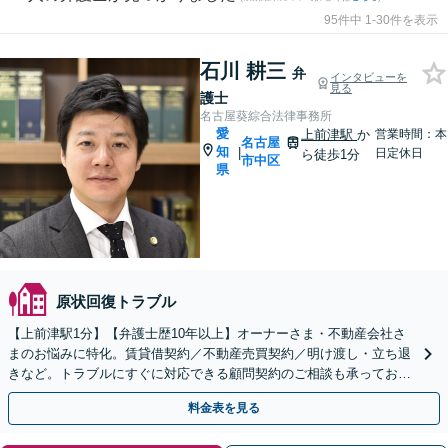
95件中 1-30件を表示
石川 耕三
弁
インタビューを
見る
護士
名古屋葵綜合法律事務所
愛
上前津駅
か
営業時間：本
名古屋
知
|
日定休日
ら徒歩1分
市中区
県
原状回復トラブル
【上前津駅1分】【弁護士歴10年以上】オーナーさま・不動産会社さ
まのお悩みに特化。賃貸借契約／不動産売買契約／明け渡し・立ち退
きなど。トラブルにすぐに対応できる顧問契約のご相談も承っており
ます。【夜間面談可能】【オンライン相談可能】
料金表を見る