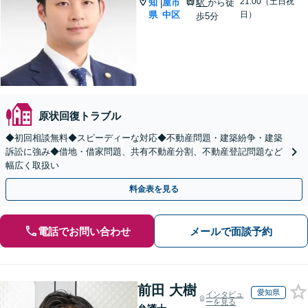
21:00（土日祝
知
屋市
駅
から徒
|
県
中区
日）
歩5分
原状回復トラブル
◆初回相談無料◆スピーディーな対応◆不動産問題・建築紛争・建築
訴訟に強み◆借地・借家問題、共有不動産分割、不動産登記問題など
幅広く取扱い
料金表を見る
電話でお問い合わせ
メールで面談予約
前田 大樹
愛知県
インタビュ
ーを見る