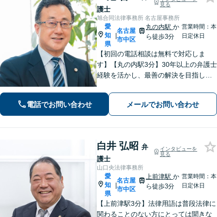
見る
護士
旭合同法律事務所 名古屋事務所
愛
丸の内駅
か
営業時間：本
名古屋
知
|
日定休日
ら徒歩3分
市中区
県
【初回の電話相談は無料で対応しま
す】【丸の内駅3分】30年以上の弁護士
経験を活かし、最善の解決を目指しま
す【交通事故】示談金の大幅な増額に
向けて尽力【労働問題】証拠集め・準
電話でお問い合わせ
メールでお問い合わせ
備から親身にサポート【他士業と連
携】
白井 弘昭
弁
インタビューを
見る
護士
山口央法律事務所
愛
上前津駅
か
営業時間：本
名古屋
知
|
日定休日
ら徒歩3分
市中区
県
【上前津駅3分】法律用語は普段法律に
関わることのない方にとっては聞きな