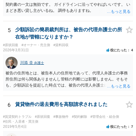
契約書の一文は無効です。 ガイドラインに沿ってやればいいです。 い
まどき悪い貸し主がいるね。 調停もありますね。
5
少額訴訟の簡易裁判所は、被告の代理弁護士の所
在地が管轄になりますか？
#原状回復
#オーナー・売主側
#賃料回収
2026年3月31日
役にたった
4
川添 圭
弁護士
被告の住所地とは、被告本人の住所地であって、代理人弁護士の事務
所住所は何ら関係ありませんし管轄の判断には影響しません。そもそ
も、少額訴訟を提起した時点では、被告の代理人弁護士には民事訴訟
法の訴訟代理人としての地位はまだないからです。
6
賃貸物件の退去費用を高額請求されました
#賃貸契約トラブル
#原状回復
#事故物件
#契約解除
#管理会社・組合側
#住民・入居者・買主側
2019年5月4日
役にたった
7