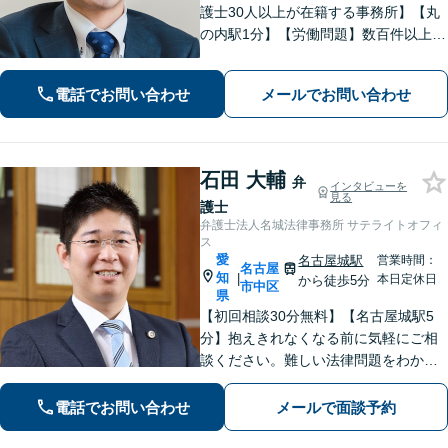
護士30人以上が在籍する事務所】【丸
の内駅1分】【労働問題】数百件以上の
解決実績あり。残業代、解雇、労働災
害など。企業法務、相続、交通事故､不
電話でお問い合わせ
メールでお問い合わせ
動産、離婚問題、などもお任せくださ
い
石田 大輔
弁
インタビューを
見る
護士
弁護士法人名城法律事務所 サテライトオフィ
ス
愛
名古屋城駅
営業時間：
名古屋
知
|
本日定休日
から徒歩5分
市中区
県
【初回相談30分無料】【名古屋城駅5
分】抱えきれなくなる前に気軽にご相
談ください。難しい法律問題をわかり
やすく柔らかく説明します。相続・交
通事故・借金債務整理・企業法務な
電話でお問い合わせ
メールで面談予約
ど、どうぞご相談ください。