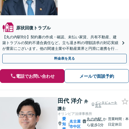
原状回復トラブル
【丸の内駅8分】契約書の作成・確認、未払い家賃、共有不動産、建
築トラブルの契約不適合責任など。立ち退き料の増額請求の対応実績
が豊富にございます。他の関連士業や不動産業界と円滑に連携を行
い、正確に手続きを進めてまいります。【初回面談無料】
料金表を見る
電話でお問い合わせ
メールで面談予約
田代 洋介
弁
インタビューを
見る
護士
オリンピア法律事務所
愛
丸の内駅
か
営業時間：本
名古屋
知
|
日定休日
ら徒歩1分
市中区