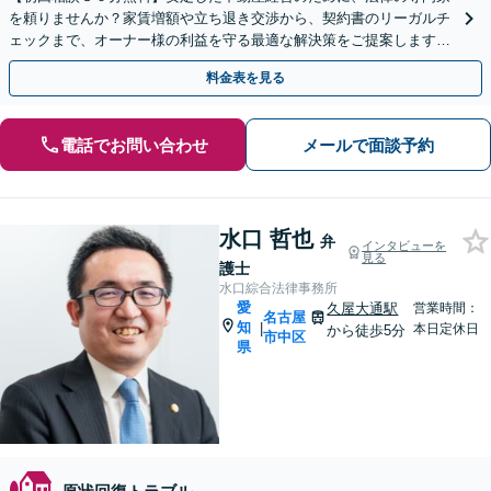
を頼りませんか？家賃増額や立ち退き交渉から、契約書のリーガルチ
ェックまで、オーナー様の利益を守る最適な解決策をご提案します。
スポット対応や顧問契約などニーズに合わせて対応。
料金表を見る
電話でお問い合わせ
メールで面談予約
水口 哲也
弁
インタビューを
見る
護士
水口綜合法律事務所
愛
久屋大通駅
営業時間：
名古屋
知
|
本日定休日
から徒歩5分
市中区
県