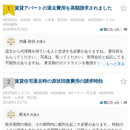
きます。 そこで両者の違いを考えますと、上告審は法律審で再度の事
1
賃貸アパートの退去費用を高額請求されました
実認定は行わないので、大きく判断が変わる可能性は少なく、控訴審
は続審で１審がそのまま継続する形になり、新たな争点が形成されな
い限り１回期日で終わる可能性が高いので（当初から問題になってい
#管理会社・組合側
#住民・入居者・買主側
#原状回復
#賃貸契約トラブル
#契約解除
た争点については新たな証拠が制限される可能性がある、民訴１５７
2020年9月26日
役にたった
48
条）、少額訴訟の場合は、簡易裁判所が２回判断する、しっかりした
審理は１回、通常訴訟の場合は、簡易裁判所と地方裁判所が判断す
内藤 政信
弁護士
る、まれに高等裁判所も判断する、実質的審理は２回（雰囲気は１．
５回）ということになります。 しっかり審理して欲しいのでしたら、
貸主から代理権を得ている人と交渉する必要がありますね。 委任状を
通常手続きへの移行を申し立てるべきだと思います。 以上、ご参考ま
もらってください。 写真は、取ってください。 管理会社と結託してる
で
可能性がありますね。 東京都のガイドラインを勉強するといいでしょ
う。 払わずに、調停を申し立てるといいでしょう。
2
賃貸住宅退去時の原状回復費用の請求時効
#賃貸契約トラブル
#原状回復
#契約解除
#オーナー・売主側
#賃料回収
#住民・入居者・買主側
2018年1月17日
役にたった
25
匿名A
弁護士
除斥期間の場合、その期間内に裁判を起こす必要があります。 時効の