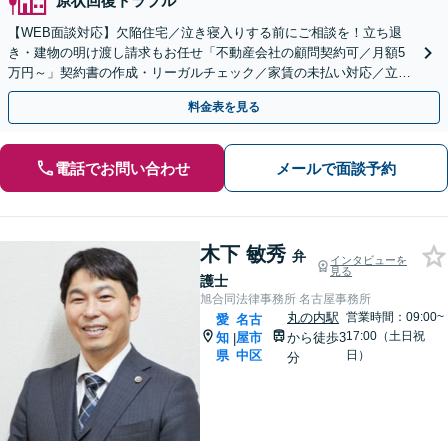
原状回復トラブル
【WEB面談対応】欠陥住宅／泣き寝入りする前にご相談を！立ち退
き・建物の明け渡し請求もお任せ「不動産会社の顧問契約可／月額5
万円～」契約書の作成・リーガルチェック／家賃の未払い対応／立退
料の増額対応など【休日・夜間相談可】
料金表を見る
電話でお問い合わせ
メールで面談予約
木下 敏秀
弁
インタビューを
見る
護士
旭合同法律事務所 名古屋事務所
丸の内駅
営業時間：09:00~
愛
名古
17:00（土日祝
知
屋市
から徒歩3
|
県
中区
日）
分