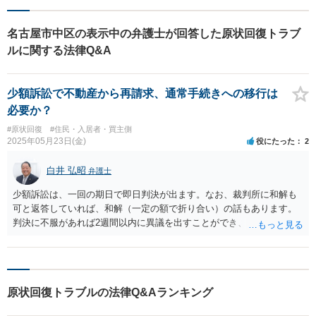
名古屋市中区の表示中の弁護士が回答した原状回復トラブ
ルに関する法律Q&A
少額訴訟で不動産から再請求、通常手続きへの移行は
必要か？
#原状回復
#住民・入居者・買主側
2025年05月23日(金)
役にたった
2
白井 弘昭
弁護士
少額訴訟は、一回の期日で即日判決が出ます。なお、裁判所に和解も
可と返答していれば、和解（一定の額で折り合い）の話もあります。
判決に不服があれば2週間以内に異議を出すことができ、適法な異議が
出れば、①通常の審理（通常の証拠調べや主張立証）がなされた上で
もう一度判断がなされ、それに対する不服申し立てができない形にな
ります。 少額訴訟の期日で弁論する前までに通常訴訟への移行を申し
立てれば、第１回の期日（少額訴訟の期日だった日）から①の審理に
原状回復トラブルの法律Q&Aランキング
なり、その結果出された判決に不服があれば控訴して地方裁判所にて
審理をしてもらい、控訴審の判断に不服があれば高等裁判所に上告で