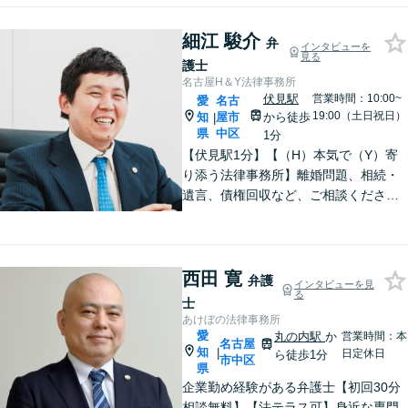
細江 駿介
弁
インタビューを
見る
護士
名古屋H＆Y法律事務所
伏見駅
営業時間：10:00~
愛
名古
19:00（土日祝日）
知
屋市
から徒歩
|
県
中区
1分
【伏見駅1分】【（H）本気で（Y）寄
り添う法律事務所】離婚問題、相続・
遺言、債権回収など、ご相談くださ
い。丁寧で朗らかな対応と粘り強い交
渉力が持ち味です。「相談して良かっ
た」と思っていただけるよう、誠心誠
意対応いたします。【Web面談対応
西田 寛
弁護
インタビューを見
可】
る
士
あけぼの法律事務所
愛
丸の内駅
か
営業時間：本
名古屋
知
|
日定休日
ら徒歩1分
市中区
県
企業勤め経験がある弁護士【初回30分
相談無料】【法テラス可】身近な専門