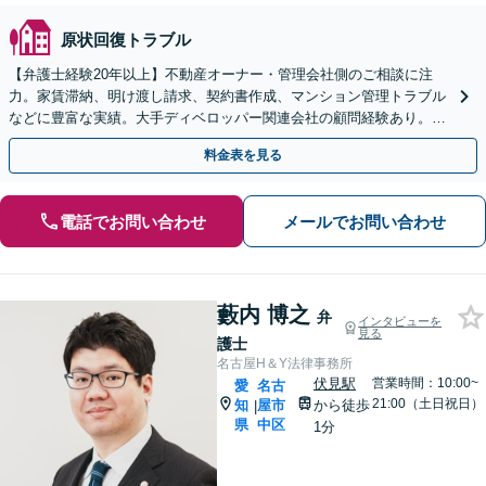
原状回復トラブル
【弁護士経験20年以上】不動産オーナー・管理会社側のご相談に注
力。家賃滞納、明け渡し請求、契約書作成、マンション管理トラブル
などに豊富な実績。大手ディベロッパー関連会社の顧問経験あり。収
益物件の相続相談も対応【初回面談無料】
料金表を見る
電話でお問い合わせ
メールでお問い合わせ
藪内 博之
弁
インタビューを
見る
護士
名古屋H＆Y法律事務所
伏見駅
営業時間：10:00~
愛
名古
21:00（土日祝日）
知
屋市
から徒歩
|
県
中区
1分