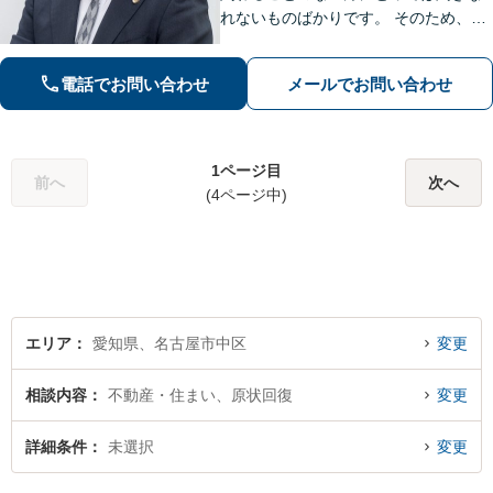
れないものばかりです。 そのため、な
るべく平易な言葉を用いて丁寧にこれ
からの対応を説明させていただきま
電話でお問い合わせ
メールでお問い合わせ
す。最善の解決策は何なのかを共に考
え、解決までサポートさせていただき
ます。
1ページ目
前へ
次へ
(4ページ中)
エリア
愛知県、名古屋市中区
変更
相談内容
不動産・住まい、原状回復
変更
詳細条件
未選択
変更