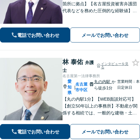
箇所に拠点】【名古屋投資被害弁護団
代表などを務めた圧倒的な経験値】投
資トラブル、債権回収（目安：被害額
や債権額150万円以上）のご相談はお任
せください【初回相談無料】【メディ
電話でお問い合わせ
メールでお問い合わせ
ア出演やセミナー講演多数】
林 泰佑
弁護
インタビューを見
る
士
名古屋第一法律事務所
愛
丸の内駅
か
営業時間：本
名古屋
知
|
日定休日
ら徒歩1分
市中区
県
【丸の内駅1分】【WEB面談対応可】
【創立50年以上の事務所】不動産が関
係する相続では、一般的な建物・土地
から農地まで幅広く対応いたします。
「IT法務部によるチームでの問題解
電話でお問い合わせ
メールでお問い合わせ
決」ITに関する深い知見を活かして技