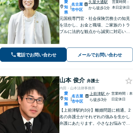
愛
久屋大通駅
営業時間：
名古屋
知
|
本日定休日
から徒歩1分
市中区
県
元国税専門官・社会保険労務士の知見
を活かし、お金と職場、ご家族のトラ
ブルに法的な観点から誠実に対応いた
します。【久屋大通駅1分】【初回相談
30分無料】個人・法人・個人事業主か
らのご相談可
電話でお問い合わせ
メールでお問い合わせ
山本 俊介
弁護士
内田・山本法律事務所
愛
上前津駅
か
営業時間：本
名古屋
知
|
日定休日
ら徒歩3分
市中区
県
【上前津駅約3分】離婚問題に精通。2
名の弁護士がそれぞれの強みを生かし
弁護にあたります。小さなお悩みで
も、まずは気軽にご相談ください。納