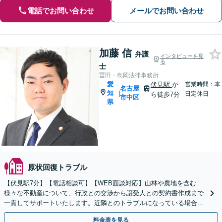
電話でお問い合わせ
メールでお問い合わせ
加藤 信
弁護
インタビューを見
る
士
冨田・島岡法律事務所
愛
伏見駅
か
営業時間：本
名古屋
知
|
日定休日
ら徒歩7分
市中区
県
原状回復トラブル
【伏見駅7分】【電話相談可】【WEB面談対応】山林や農地を含む
様々な不動産について、行政との交渉から譲受人との契約書作成まで
一貫してサポートいたします。近隣とのトラブルになっている場合
や、解決が難航している案件でも、ぜひご相談ください。
料金表を見る