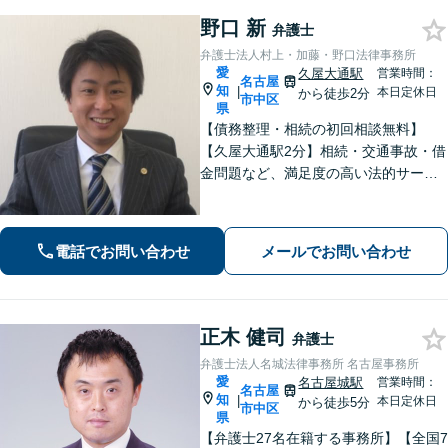
野口 新
弁護士
弁護士法人村上・加藤・野口法律事務所
愛
久屋大通駅
営業時間：
名古屋
知
|
本日定休日
から徒歩2分
市中区
県
【債務整理・相続の初回相談無料】
【久屋大通駅2分】相続・交通事故・借
金問題など、満足度の高い法的サービ
スを目指します。「相談しやすい弁護
士」として、お話をよく伺い、研鑽を
重ねつつ、誠実に相談者と向き合い続
電話でお問い合わせ
メールでお問い合わせ
けます。お気軽にご相談ください。
正木 健司
弁護士
弁護士法人名城法律事務所 名古屋事務所
愛
名古屋城駅
営業時間：
名古屋
知
|
本日定休日
から徒歩5分
市中区
県
【弁護士27名在籍する事務所】【全国7