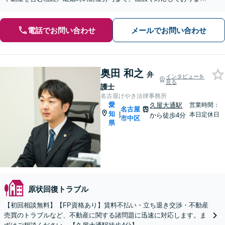
す。【初回面談無料】【セカンドオピニオン対応】
電話でお問い合わせ
メールでお問い合わせ
奥田 和之
弁
インタビューを
見る
護士
名古屋けやき法律事務所
愛
久屋大通駅
営業時間：
名古屋
知
|
本日定休日
から徒歩4分
市中区
県
原状回復トラブル
【初回相談無料】【FP資格あり】賃料不払い・立ち退き交渉・不動産
売買のトラブルなど、不動産に関する諸問題に迅速に対応します。ま