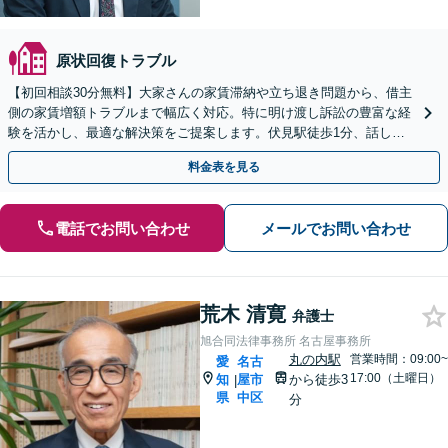
原状回復トラブル
【初回相談30分無料】大家さんの家賃滞納や立ち退き問題から、借主
側の家賃増額トラブルまで幅広く対応。特に明け渡し訴訟の豊富な経
験を活かし、最適な解決策をご提案します。伏見駅徒歩1分、話しや
すい弁護士が丁寧にお話を伺います。Web相談も可能。
料金表を見る
電話でお問い合わせ
メールでお問い合わせ
荒木 清寛
弁護士
旭合同法律事務所 名古屋事務所
丸の内駅
営業時間：09:00~
愛
名古
17:00（土曜日）
知
屋市
から徒歩3
|
県
中区
分