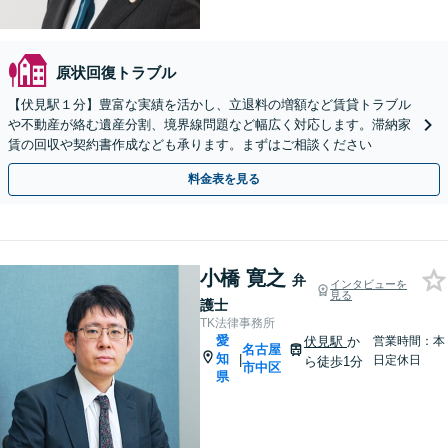
原状回復トラブル
【伏見駅１分】豊富な実績を活かし、立退料の増額など賃貸トラブル
や不動産が絡む遺産分割、境界線問題など幅広く対応します。滞納家
賃の回収や契約書作成なども承ります。まずはご相談ください
料金表を見る
小橋 寛之
弁
インタビューを
見る
護士
TK法律事務所
愛
伏見駅
か
営業時間：本
名古屋
知
|
日定休日
ら徒歩1分
市中区
県