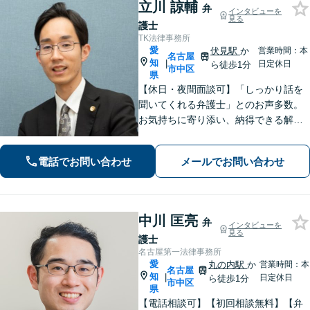
立川 諒輔
弁
インタビューを
見る
護士
TK法律事務所
愛
伏見駅
か
営業時間：本
名古屋
知
|
日定休日
ら徒歩1分
市中区
県
【休日・夜間面談可】「しっかり話を
聞いてくれる弁護士」とのお声多数。
お気持ちに寄り添い、納得できる解決
を目指します。【離婚・相続・債務整
理・企業法務など幅広く対応】複数弁
電話でお問い合わせ
メールでお問い合わせ
護士で協議しながら進める体制で、安
心してご相談いただけます。
中川 匡亮
弁
インタビューを
見る
護士
名古屋第一法律事務所
愛
丸の内駅
か
営業時間：本
名古屋
知
|
日定休日
ら徒歩1分
市中区
県
【電話相談可】【初回相談無料】【弁