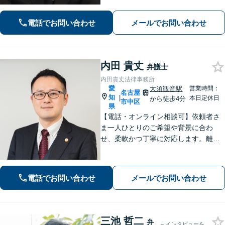
得のいく解決のため、最大限のアドバ
イスを行います！【初回相談無料】
電話でお問い合わせ
メールでお問い合わせ
内田 貴丈
弁護士
内田貴丈法律事務所
愛
大須観音駅
営業時間：
名古屋
知
|
本日定休日
から徒歩4分
市中区
県
【電話・オンライン相談可】依頼者さ
ま一人ひとりのご希望や背景に合わ
せ、柔軟かつ丁寧に対応します。離
婚・男女問題/企業法務労働/債務整理/
債権回収/交通事故など、幅広く対応い
たします。ご相談ください。【大須観
電話でお問い合わせ
メールでお問い合わせ
音駅4分】
三池 哲二
弁
インタビューを