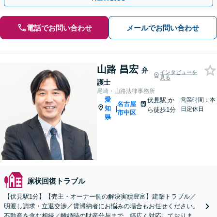
電話でお問い合わせ
メールでお問い合わせ
山路 昌宏
弁
インタビューを
見る
護士
尾崎・山路法律事務所
愛
伏見駅
か
営業時間：本
名古屋
知
|
日定休日
ら徒歩1分
市中区
県
原状回復トラブル
【伏見駅1分】【売主・オーナー側の解決実績豊富】建築トラブル／
明渡し請求・立退交渉／賃滞納者にお悩みの場合もお任せください。
不動産を含む相続／離婚時の財産分与まで、幅広く対応しておりま