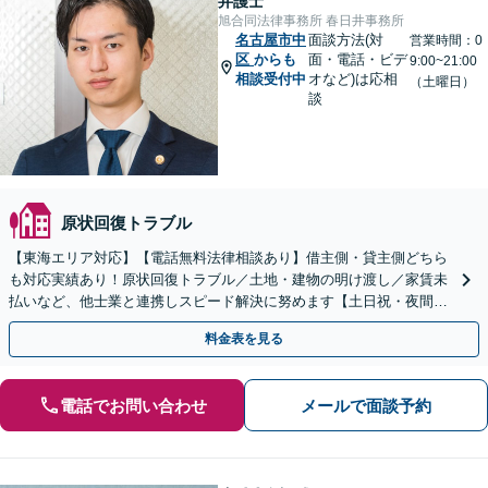
弁護士
旭合同法律事務所 春日井事務所
名古屋市中
面談方法(対
営業時間：0
区
からも
面・電話・ビデ
9:00~21:00
相談受付中
オなど)は応相
（土曜日）
談
原状回復トラブル
【東海エリア対応】【電話無料法律相談あり】借主側・貸主側どちら
も対応実績あり！原状回復トラブル／土地・建物の明け渡し／家賃未
払いなど、他士業と連携しスピード解決に努めます【土日祝・夜間対
応】【オンライン面談可】【完全個室】
料金表を見る
電話でお問い合わせ
メールで面談予約