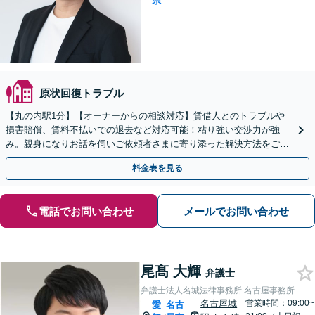
県
原状回復トラブル
【丸の内駅1分】【オーナーからの相談対応】賃借人とのトラブルや
損害賠償、賃料不払いでの退去など対応可能！粘り強い交渉力が強
み。親身になりお話を伺いご依頼者さまに寄り添った解決方法をご提
案いたします【休日夜間面談可】【メール・ビデオ相談可】
料金表を見る
電話でお問い合わせ
メールでお問い合わせ
尾髙 大輝
弁護士
弁護士法人名城法律事務所 名古屋事務所
名古屋城
営業時間：09:00~
愛
名古