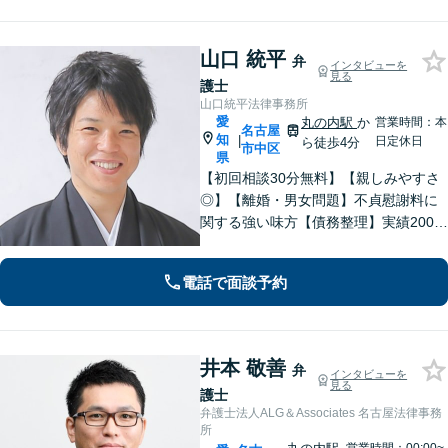
術的な観点からも問題解決をサポー
ト！
山口 統平
弁
インタビューを
見る
護士
山口統平法律事務所
愛
丸の内駅
か
営業時間：本
名古屋
知
|
日定休日
ら徒歩4分
市中区
県
【初回相談30分無料】【親しみやすさ
◎】【離婚・男女問題】不貞慰謝料に
関する強い味方【債務整理】実績2000
件以上！依頼者さまに寄り添い解決へ
尽力します【相続】トラブルには迅速
電話で面談予約
に対応。調停もお任せください【丸の
内駅4分】
井本 敬善
弁
インタビューを
見る
護士
弁護士法人ALG＆Associates 名古屋法律事務
所