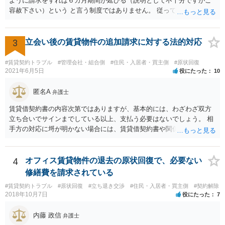
ように請求をすれば６カ月期間が延びる（説明として不十分ですがご
容赦下さい）という と言う制度ではありません。 従って、理論上は１
年経過していますので、既に支払義務はありません。
3
立会い後の賃貸物件の追加請求に対する法的対応
#賃貸契約トラブル
#管理会社・組合側
#住民・入居者・買主側
#原状回復
2021年6月5日
役にたった
10
匿名A
弁護士
賃貸借契約書の内容次第ではありますが、基本的には、わざわざ双方
立ち合いでサインまでしている以上、支払う必要はないでしょう。 相
手方の対応に埒が明かない場合には、賃貸借契約書や関係資料を個別
に弁護士に見せ、対応方針をご検討いただくことをお勧めいたしま
す。
4
オフィス賃貸物件の退去の原状回復で、必要ない
修繕費を請求されている
#賃貸契約トラブル
#原状回復
#立ち退き交渉
#住民・入居者・買主側
#契約解除
2018年10月7日
役にたった
7
内藤 政信
弁護士