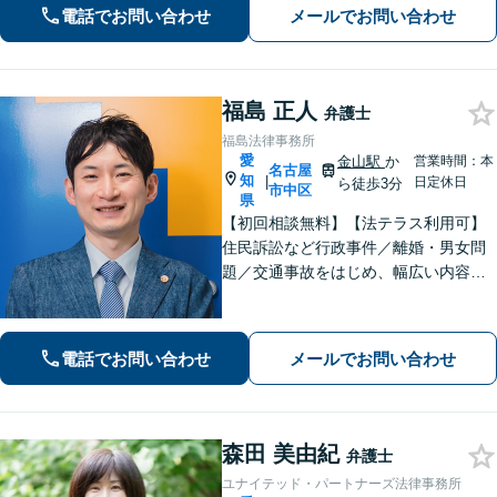
電話でお問い合わせ
メールでお問い合わせ
い！【WEB面談可】【丸の内駅3分】
福島 正人
弁護士
福島法律事務所
愛
金山駅
か
営業時間：本
名古屋
知
|
日定休日
ら徒歩3分
市中区
県
【初回相談無料】【法テラス利用可】
住民訴訟など行政事件／離婚・男女問
題／交通事故をはじめ、幅広い内容の
ご相談に対応いたします。丁寧で細や
かなコミュニケーションを心掛け、ご
依頼者様にとって納得感の高い解決を
電話でお問い合わせ
メールでお問い合わせ
目指します【夜間・休日相談可】【金
山駅5分】
森田 美由紀
弁護士
ユナイテッド・パートナーズ法律事務所