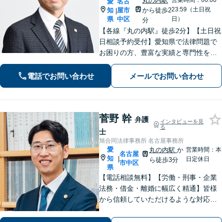
丸の内駅
営業時間：00:00~
愛
名古
23:59（土日祝
知
屋市
から徒歩2
|
県
中区
日）
分
【各線『丸の内駅』徒歩2分】【土日祝
日相談予約受付】愛知県で法律問題で
お困りの方、豊富な実績と専門性を持
つ弁護士が、ともに解決を目指しま
す。どうぞお気軽にご相談ください。
電話でお問い合わせ
メールでお問い合わせ
菅野 幹
弁護
インタビューを見
る
士
旭合同法律事務所 名古屋事務所
愛
丸の内駅
か
営業時間：本
名古屋
知
|
日定休日
ら徒歩3分
市中区
県
【電話相談無料】【労働・刑事・企業
法務・借金・離婚に幅広く精通】皆様
から信頼していただけるような対応で
解決に向けて伴走します。敷居が高い
とお感じの方もお気軽にご相談くださ