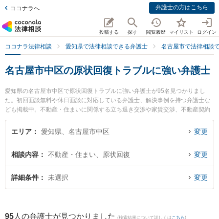
弁護士の方はこちら
ココナラへ
投稿する
探す
閲覧履歴
マイリスト
ログイン
ココナラ法律相談
愛知県で法律相談できる弁護士
名古屋市で法律相談
名古屋市中区の原状回復トラブルに強い弁護士
愛知県の名古屋市中区で原状回復トラブルに強い弁護士が95名見つかりまし
た。初回面談無料や休日面談に対応している弁護士、解決事例を持つ弁護士な
ども掲載中。不動産・住まいに関係する立ち退き交渉や家賃交渉、不動産契約
解除等の細かな分野での絞り込み検索もでき便利です。特に名古屋葵綜合法律
事務所の石川 耕三弁護士や冨田・島岡法律事務所の加藤 信弁護士、尾崎・山路
エリア
愛知県、名古屋市中区
変更
法律事務所の山路 昌宏弁護士のプロフィール情報や弁護士費用、強みなどが注
目されています。『名古屋市中区で土日や夜間に発生した原状回復トラブルの
相談内容
不動産・住まい、原状回復
変更
トラブルを今すぐに弁護士に相談したい』『原状回復トラブルのトラブル解決
の実績豊富な近くの弁護士を検索したい』『初回相談無料で原状回復トラブル
を法律相談できる名古屋市中区内の弁護士に相談予約したい』などでお困りの
詳細条件
未選択
変更
相談者さんにおすすめです。
95
人の弁護士が見つかりました
(検索結果について詳しくは
こちら
)