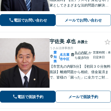
家としてさまざまな法的問題の解決に
丁寧に取り組んでまいります。依頼者
さまに寄り添いながらご納得頂けるま
電話でお問い合わせ
メールでお問い合わせ
でとことん対応！私に一度ご相談くだ
さい。【休日・夜間対応】
宇佐美 卓也
弁護士
うさみ法律事務所
愛
丸の内駅
か
営業時間：本
名古屋
知
|
日定休日
ら徒歩5分
市中区
県
【市営丸の内駅5分】【初回３０分無料
面談】離婚問題から相続、借金返済ま
で、皆様の「困った」に全力でご対
応。法テラスも可能です！税理士/司法
書士/行政書士と連携し、スムーズな手
続きをサポート。話しやすい弁護士で
電話で面談予約
メールで面談予約
す。まずはお気軽にご相談を！