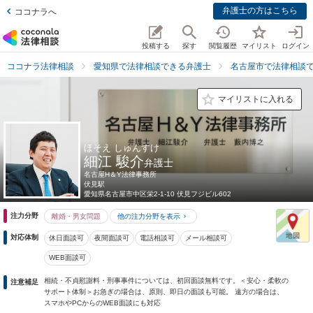
弁護士の方はこちら
ココナラへ
投稿する
探す
閲覧履歴
マイリスト
ログイン
ココナラ法律相談
愛知県で法律相談できる弁護士
名古屋市で法律相談
マイリストに入れる
ほそえ しゅんすけ
細江 駿介
弁護士
名古屋H＆Y法律事務所
伏見駅
愛知県
名古屋市中区栄2-1-10 伏見フジビル602
注力分野
離婚・男女問題
他の注力分野を表示
対応体制
休日面談可
夜間面談可
電話相談可
メール相談可
WEB面談可
相続・不貞慰謝料・刑事事件については、初回面談無料です。＜安心・柔軟の
注意補足
サポート体制＞お急ぎの場合は、原則、即日の面談も可能。 遠方の場合は、
スマホやPCからのWEB面談にも対応