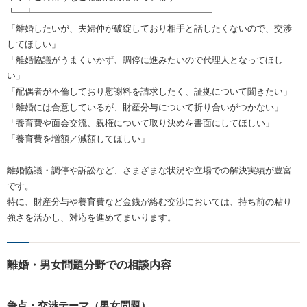
┗━┻━━━━━━━━━━━━━━━━━━━━
「離婚したいが、夫婦仲が破綻しており相手と話したくないので、交渉
してほしい」
「離婚協議がうまくいかず、調停に進みたいので代理人となってほし
い」
「配偶者が不倫しており慰謝料を請求したく、証拠について聞きたい」
「離婚には合意しているが、財産分与について折り合いがつかない」
「養育費や面会交流、親権について取り決めを書面にしてほしい」
「養育費を増額／減額してほしい」
離婚協議・調停や訴訟など、さまざまな状況や立場での解決実績が豊富
です。
特に、財産分与や養育費など金銭が絡む交渉においては、持ち前の粘り
強さを活かし、対応を進めてまいります。
離婚・男女問題分野での相談内容
争点・交渉テーマ（男女問題）