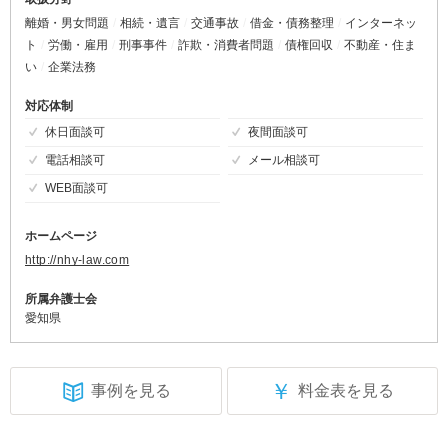
離婚・男女問題
相続・遺言
交通事故
借金・債務整理
インターネッ
ト
労働・雇用
刑事事件
詐欺・消費者問題
債権回収
不動産・住ま
い
企業法務
対応体制
休日面談可
夜間面談可
電話相談可
メール相談可
WEB面談可
ホームページ
http://nhy-law.com
所属弁護士会
愛知県
￥
事例を見る
料金表を見る