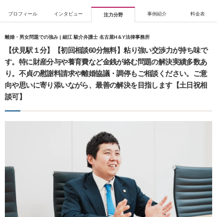
プロフィール
インタビュー
事例紹介
料金表
注力分野
離婚・男女問題での強み | 細江 駿介弁護士 名古屋H＆Y法律事務所
【伏見駅１分】【初回相談60分無料】粘り強い交渉力が持ち味で
す。特に財産分与や養育費など金銭が絡む問題の解決実績多数あ
り。不貞の慰謝料請求や離婚協議・調停もご相談ください。ご意
向や思いに寄り添いながら、最善の解決を目指します【土日祝相
談可】