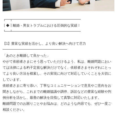
┏━┳━━━━━━━━━━━━━━━━━━━━
┃◆┃離婚・男女トラブルにおける圧倒的な実績！
┗━┻━━━━━━━━━━━━━━━━━━━━
【1】豊富な実績を活かし、より良い解決へ向けて尽力
━━━━━━━━━━━━━━━━━━━
「あのとき離婚して良かった」
やがて依頼者さまにそう思っていただけるよう、私は、離婚問題におい
ては法律による杓子定規な解決だけでなく、依頼者さまそれぞれにとっ
てより良い方法を模索し、その実現に向けて対応していくことを大切に
しています。
依頼者さまに寄り添い、丁寧なコミュニケーションで意見やご意向をお
聞きしながら、これまでの離婚協議や調停、訴訟などの豊富な経験や判
例分析を活かし、最善の解決を目指して真摯に対応いたします。
離婚問題でのお困りごとやお悩みは、どのような内容でも、ぜひ一度ご
相談ください。