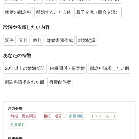
離婚の慰謝料
離婚すること自体
親子交流（面会交流）
段階や依頼したい内容
調停
審判
裁判
離婚書類作成
離婚協議
あなたの特徴
20年以上の婚姻期間
内縁関係・事実婚
慰謝料請求したい側
慰謝料請求された側
有責配偶者
注力分野
離婚・男女問題
相続・遺言
債権回収
インターネット
刑事事件
取扱分野