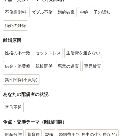
不倫慰謝料
ダブル不倫
婚約破棄
中絶
子の認知
婚外の妊娠
離婚原因
性格の不一致
セックスレス
生活費を渡さない
借金・浪費癖
親族関係
悪意の遺棄
育児放棄
異性関係(不貞等)
あなたの配偶者の状況
音信不通
争点・交渉テーマ（離婚問題）
財産分与
養育費
親権
婚姻費用(別居中の生活費など)