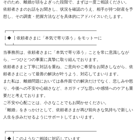
そのため、離婚が頭をよぎった段階で、まずは一度ご相談ください。
依頼者さまのお話をお聞きし、状況を確認のうえ、相手が持つ財産を予
想し、その調査・把握方法などを具体的にアドバイスいたします。
┏━┳━━━━━━━━━━━━━━━━━━━━
┃◆ ┃依頼者さまに「本気で寄り添う」をモットーに
┗━┻━━━━━━━━━━━━━━━━━━━━
当事務所は、依頼者さまに「本気で寄り添う」ことを常に意識しなが
ら、一つひとつの事案に真摯に取り組んでおります。
依頼者さまと丁寧に対話を重ね、ご意向やご希望をお聞きしながら、依
頼者さまにとって最善の解決が叶うよう、対応してまいります。
また私は、離婚問題においては条件面での解決だけでなく、悲しみや怒
り、今後への不安や心細さなど、ネガティブな思いや感情へのケアも重
要だと考えております。
ご不安や心配ごとは、小さなことでもお聞かせください。
「離婚」をきっかけとして、依頼者さまが再び前向きな気持ちで新しい
人生を歩みだせるようにサポートしてまいります。
┏━┳━━━━━━━━━━━━━━━━━━━━
┃◆┃このようなご相談に対応しています