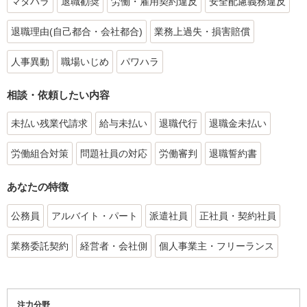
マタハラ
退職勧奨
労働・雇用契約違反
安全配慮義務違反
退職理由(自己都合・会社都合)
業務上過失・損害賠償
人事異動
職場いじめ
パワハラ
相談・依頼したい内容
未払い残業代請求
給与未払い
退職代行
退職金未払い
労働組合対策
問題社員の対応
労働審判
退職誓約書
あなたの特徴
公務員
アルバイト・パート
派遣社員
正社員・契約社員
業務委託契約
経営者・会社側
個人事業主・フリーランス
注力分野