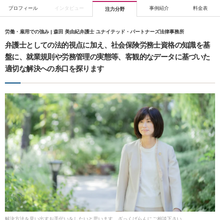
プロフィール
インタビュー
事例紹介
料金表
注力分野
労働・雇用での強み | 森田 美由紀弁護士 ユナイテッド・パートナーズ法律事務所
弁護士としての法的視点に加え、社会保険労務士資格の知識を基
盤に、就業規則や労務管理の実態等、客観的なデータに基づいた
適切な解決への糸口を探ります
解決方法を見い出すお手伝いをしたいと思います。ざっくばらんにご相談下さい。