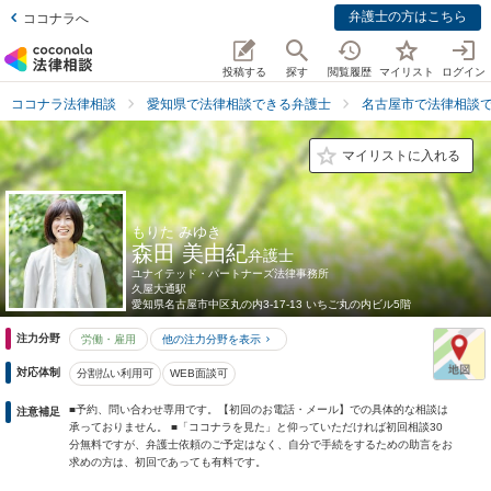
弁護士の方はこちら
ココナラへ
投稿する
探す
閲覧履歴
マイリスト
ログイン
ココナラ法律相談
愛知県で法律相談できる弁護士
名古屋市で法律相談
マイリストに入れる
もりた みゆき
森田 美由紀
弁護士
ユナイテッド・パートナーズ法律事務所
久屋大通駅
愛知県
名古屋市中区丸の内3-17-13 いちご丸の内ビル5階
注力分野
労働・雇用
他の注力分野を表示
対応体制
分割払い利用可
WEB面談可
■予約、問い合わせ専用です。【初回のお電話・メール】での具体的な相談は
注意補足
承っておりません。 ■「ココナラを見た」と仰っていただければ初回相談30
分無料ですが、弁護士依頼のご予定はなく、自分で手続をするための助言をお
求めの方は、初回であっても有料です。