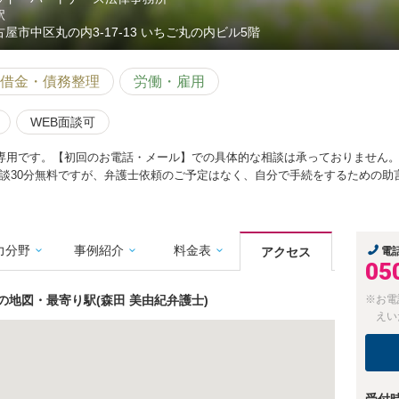
駅
古屋市中区丸の内3-17-13 いちご丸の内ビル5階
借金・債務整理
労働・雇用
WEB面談可
専用です。【初回のお電話・メール】での具体的な相談は承っておりません。
談30分無料ですが、弁護士依頼のご予定はなく、自分で手続をするための助
力分野
事例紹介
料金表
アクセス
電
05
地図・最寄り駅(森田 美由紀弁護士)
※お電
えい