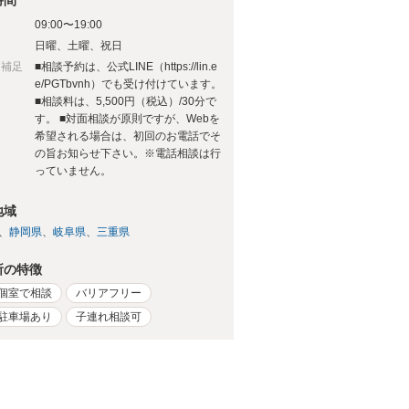
時間
09:00〜19:00
日
日曜、土曜、祝日
日補足
■相談予約は、公式LINE（https://lin.e
e/PGTbvnh）でも受け付けています。
■相談料は、5,500円（税込）/30分で
す。 ■対面相談が原則ですが、Webを
希望される場合は、初回のお電話でそ
の旨お知らせ下さい。※電話相談は行
っていません。
地域
静岡県
岐阜県
三重県
所の特徴
個室で相談
バリアフリー
駐車場あり
子連れ相談可