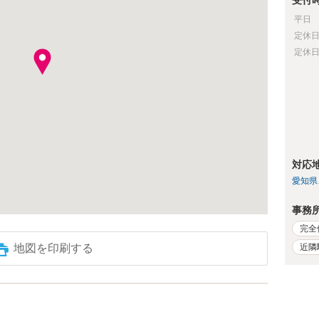
受付
平日
定休
定休
対応
愛知県
事務
完全
近隣
地図を印刷する