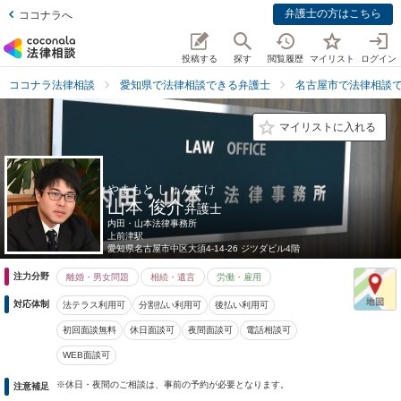
弁護士の方はこちら
ココナラへ
投稿する
探す
閲覧履歴
マイリスト
ログイン
ココナラ法律相談
愛知県で法律相談できる弁護士
名古屋市で法律相談
マイリストに入れる
やまもと しゅんすけ
山本 俊介
弁護士
内田・山本法律事務所
上前津駅
愛知県
名古屋市中区大須4-14-26 ジツダビル4階
注力分野
離婚・男女問題
相続・遺言
労働・雇用
対応体制
法テラス利用可
分割払い利用可
後払い利用可
初回面談無料
休日面談可
夜間面談可
電話相談可
WEB面談可
※休日・夜間のご相談は、事前の予約が必要となります。
注意補足