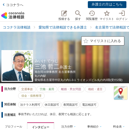
弁護士の方はこちら
ココナラへ
投稿する
探す
閲覧履歴
マイリスト
ログイン
ココナラ法律相談
愛知県で法律相談できる弁護士
名古屋市で法律相談
マイリストに入れる
みいけ てつじ
三池 哲二
弁護士
旭合同法律事務所 名古屋事務所
丸の内駅
愛知県
名古屋市中区丸の内1-3-1 ライオンズビル丸の内3階(受付2階)
注力分野
交通事故
労働・雇用
離婚・男女問題
相続・遺言
借金・債務整理
対応体制
法テラス利用可
休日面談可
夜間面談可
電話相談可
事前予約いただければ、休日、夜間でも相談に応じます。
注意補足
プロフィール
注力分野
事例紹介
料金表
インタビュー