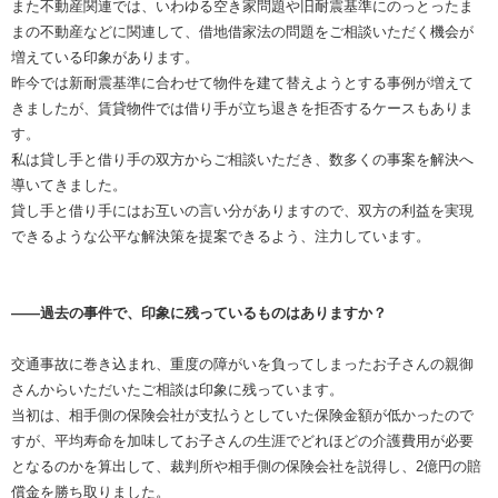
また不動産関連では、いわゆる空き家問題や旧耐震基準にのっとったま
まの不動産などに関連して、借地借家法の問題をご相談いただく機会が
増えている印象があります。
昨今では新耐震基準に合わせて物件を建て替えようとする事例が増えて
きましたが、賃貸物件では借り手が立ち退きを拒否するケースもありま
す。
私は貸し手と借り手の双方からご相談いただき、数多くの事案を解決へ
導いてきました。
貸し手と借り手にはお互いの言い分がありますので、双方の利益を実現
できるような公平な解決策を提案できるよう、注力しています。
――過去の事件で、印象に残っているものはありますか？
交通事故に巻き込まれ、重度の障がいを負ってしまったお子さんの親御
さんからいただいたご相談は印象に残っています。
当初は、相手側の保険会社が支払うとしていた保険金額が低かったので
すが、平均寿命を加味してお子さんの生涯でどれほどの介護費用が必要
となるのかを算出して、裁判所や相手側の保険会社を説得し、2億円の賠
償金を勝ち取りました。