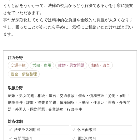
くりと話をうかがって、法律の視点からどう解決できるかを丁寧に提案
させていただきます。
事件が深刻化してからでは精神的な負担や金銭的な負担が大きくなりま
すし、困ったことがあったら早めに、気軽にご相談いただければと思い
ます。
注力分野
交通事故
労働・雇用
離婚・男女問題
相続・遺言
借金・債務整理
取扱分野
離婚・男女問題
相続・遺言
交通事故
借金・債務整理
労働・雇用
刑事事件
詐欺・消費者問題
債権回収
不動産・住まい
医療・介護問
題
外国人・国際問題
企業法務
行政事件
対応体制
法テラス利用可
休日面談可
夜間面談可
電話相談可