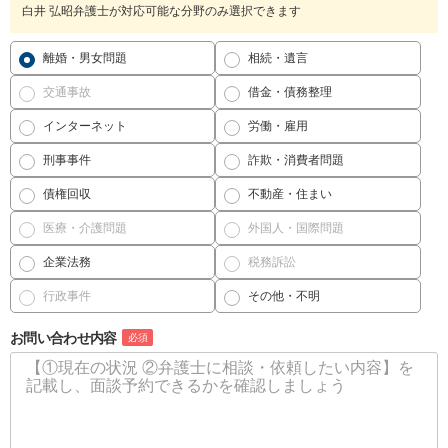
白井 弘昭弁護士が対応可能な分野のみ選択できます
離婚・男女問題
相続・遺言
交通事故
借金・債務整理
インターネット
労働・雇用
刑事事件
詐欺・消費者問題
債権回収
不動産・住まい
医療・介護問題
外国人・国際問題
企業法務
税務訴訟
行政事件
その他・不明
お問い合わせ内容
必須