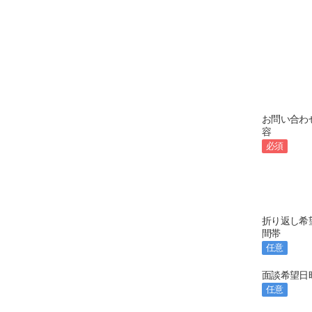
お問い合わ
容
必須
折り返し希
間帯
任意
面談希望日
任意