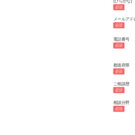
(ひらがな)
必須
メールアド
必須
電話番号
必須
都道府県
必須
ご相談歴
必須
相談分野
必須