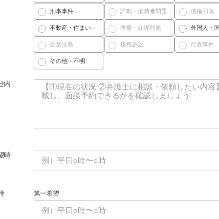
刑事事件
詐欺・消費者問題
債権回収
不動産・住まい
医療・介護問題
外国人・
企業法務
税務訴訟
行政事件
その他・不明
せ内
望時
時
第一希望