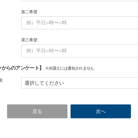
第二希望
第三希望
ラからのアンケート】
※弁護士には通知されません
況